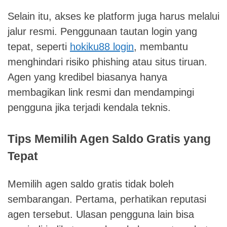
Selain itu, akses ke platform juga harus melalui
jalur resmi. Penggunaan tautan login yang
tepat, seperti
hokiku88 login
, membantu
menghindari risiko phishing atau situs tiruan.
Agen yang kredibel biasanya hanya
membagikan link resmi dan mendampingi
pengguna jika terjadi kendala teknis.
Tips Memilih Agen Saldo Gratis yang
Tepat
Memilih agen saldo gratis tidak boleh
sembarangan. Pertama, perhatikan reputasi
agen tersebut. Ulasan pengguna lain bisa