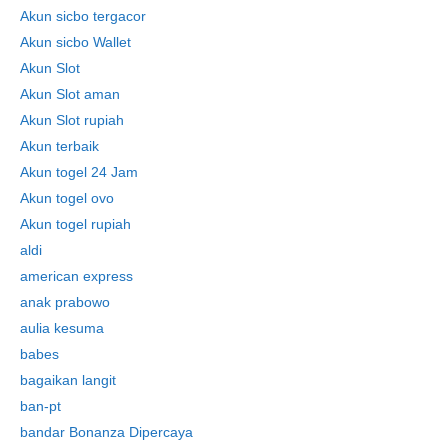
Akun sicbo tergacor
Akun sicbo Wallet
Akun Slot
Akun Slot aman
Akun Slot rupiah
Akun terbaik
Akun togel 24 Jam
Akun togel ovo
Akun togel rupiah
aldi
american express
anak prabowo
aulia kesuma
babes
bagaikan langit
ban-pt
bandar Bonanza Dipercaya