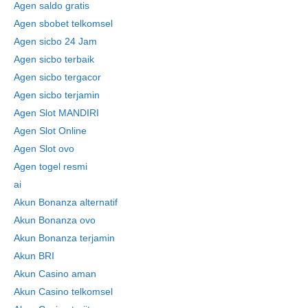
Agen saldo gratis
Agen sbobet telkomsel
Agen sicbo 24 Jam
Agen sicbo terbaik
Agen sicbo tergacor
Agen sicbo terjamin
Agen Slot MANDIRI
Agen Slot Online
Agen Slot ovo
Agen togel resmi
ai
Akun Bonanza alternatif
Akun Bonanza ovo
Akun Bonanza terjamin
Akun BRI
Akun Casino aman
Akun Casino telkomsel