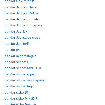
bandar Hoki terbaik
bandar Jackpot Dana
bandar Jackpot Online
bandar Jackpot rupiah
bandar Jackpot uang asli
bandar Judi BNI
bandar Judi saldo gratis
bandar Judi terjitu
bandar ovo
bandar sbobet bagus
bandar sbobet BRI
bandar sbobet MANDIRI
bandar sbobet rupiah
bandar sbobet saldo gratis
bandar sbobet terjitu
bandar sicbo BNI
bandar sicbo MANDIRI
bandar sicbo Populer