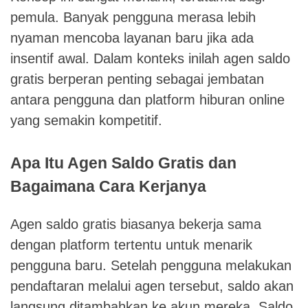
pemula. Banyak pengguna merasa lebih
nyaman mencoba layanan baru jika ada
insentif awal. Dalam konteks inilah agen saldo
gratis berperan penting sebagai jembatan
antara pengguna dan platform hiburan online
yang semakin kompetitif.
Apa Itu Agen Saldo Gratis dan
Bagaimana Cara Kerjanya
Agen saldo gratis biasanya bekerja sama
dengan platform tertentu untuk menarik
pengguna baru. Setelah pengguna melakukan
pendaftaran melalui agen tersebut, saldo akan
langsung ditambahkan ke akun mereka. Saldo