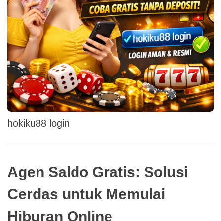
hokiku88 login
Agen Saldo Gratis: Solusi
Cerdas untuk Memulai
Hiburan Online