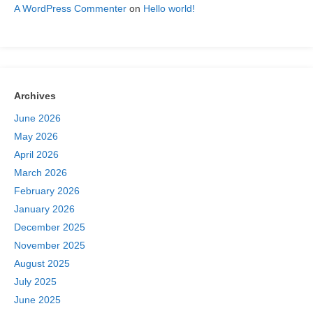
A WordPress Commenter
on
Hello world!
Archives
June 2026
May 2026
April 2026
March 2026
February 2026
January 2026
December 2025
November 2025
August 2025
July 2025
June 2025