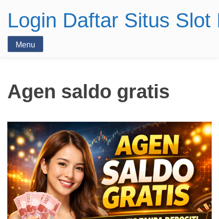
Login Daftar Situs Slo
Menu
Agen saldo gratis