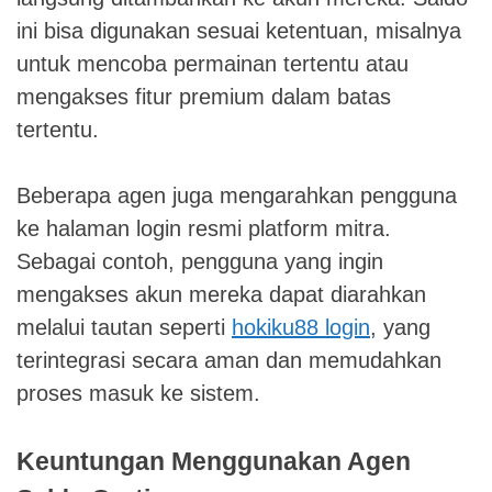
ini bisa digunakan sesuai ketentuan, misalnya
untuk mencoba permainan tertentu atau
mengakses fitur premium dalam batas
tertentu.
Beberapa agen juga mengarahkan pengguna
ke halaman login resmi platform mitra.
Sebagai contoh, pengguna yang ingin
mengakses akun mereka dapat diarahkan
melalui tautan seperti
hokiku88 login
, yang
terintegrasi secara aman dan memudahkan
proses masuk ke sistem.
Keuntungan Menggunakan Agen