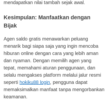
mendapatkan nilai tambah sejak awal.
Kesimpulan: Manfaatkan dengan
Bijak
Agen saldo gratis menawarkan peluang
menarik bagi siapa saja yang ingin mencoba
hiburan online dengan cara yang lebih aman
dan nyaman. Dengan memilih agen yang
tepat, memahami aturan penggunaan, dan
selalu mengakses platform melalui jalur resmi
seperti
hokiku88 login
, pengguna dapat
memaksimalkan manfaat tanpa mengorbankan
keamanan.