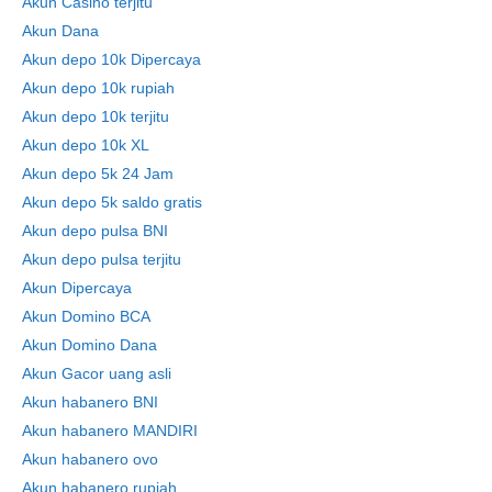
Akun Casino terjitu
Akun Dana
Akun depo 10k Dipercaya
Akun depo 10k rupiah
Akun depo 10k terjitu
Akun depo 10k XL
Akun depo 5k 24 Jam
Akun depo 5k saldo gratis
Akun depo pulsa BNI
Akun depo pulsa terjitu
Akun Dipercaya
Akun Domino BCA
Akun Domino Dana
Akun Gacor uang asli
Akun habanero BNI
Akun habanero MANDIRI
Akun habanero ovo
Akun habanero rupiah