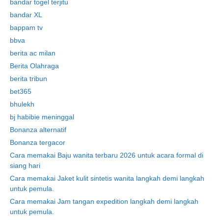
bandar togel terjitu
bandar XL
bappam tv
bbva
berita ac milan
Berita Olahraga
berita tribun
bet365
bhulekh
bj habibie meninggal
Bonanza alternatif
Bonanza tergacor
Cara memakai Baju wanita terbaru 2026 untuk acara formal di
siang hari
Cara memakai Jaket kulit sintetis wanita langkah demi langkah
untuk pemula.
Cara memakai Jam tangan expedition langkah demi langkah
untuk pemula.