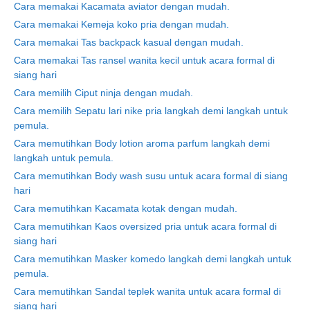
Cara memakai Kacamata aviator dengan mudah.
Cara memakai Kemeja koko pria dengan mudah.
Cara memakai Tas backpack kasual dengan mudah.
Cara memakai Tas ransel wanita kecil untuk acara formal di
siang hari
Cara memilih Ciput ninja dengan mudah.
Cara memilih Sepatu lari nike pria langkah demi langkah untuk
pemula.
Cara memutihkan Body lotion aroma parfum langkah demi
langkah untuk pemula.
Cara memutihkan Body wash susu untuk acara formal di siang
hari
Cara memutihkan Kacamata kotak dengan mudah.
Cara memutihkan Kaos oversized pria untuk acara formal di
siang hari
Cara memutihkan Masker komedo langkah demi langkah untuk
pemula.
Cara memutihkan Sandal teplek wanita untuk acara formal di
siang hari