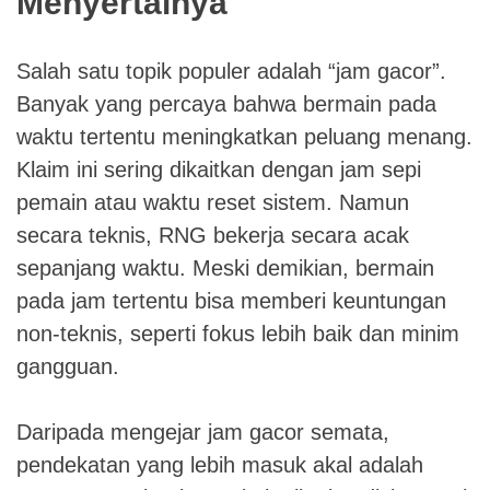
Menyertainya
Salah satu topik populer adalah “jam gacor”.
Banyak yang percaya bahwa bermain pada
waktu tertentu meningkatkan peluang menang.
Klaim ini sering dikaitkan dengan jam sepi
pemain atau waktu reset sistem. Namun
secara teknis, RNG bekerja secara acak
sepanjang waktu. Meski demikian, bermain
pada jam tertentu bisa memberi keuntungan
non-teknis, seperti fokus lebih baik dan minim
gangguan.
Daripada mengejar jam gacor semata,
pendekatan yang lebih masuk akal adalah