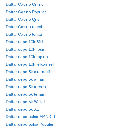
Daftar Casino Online
Daftar Casino Populer
Daftar Casino Qris
Daftar Casino resmi
Daftar Casino terjitu
Daftar depo 10k BNI
Daftar depo 10k resmi
Daftar depo 10k rupiah
Daftar depo 10k telkomsel
Daftar depo 5k alternatif
Daftar depo 5k aman
Daftar depo 5k terbaik
Daftar depo 5k terjamin
Daftar depo 5k Wallet
Daftar depo 5k XL
Daftar depo pulsa MANDIRI
Daftar depo pulsa Populer