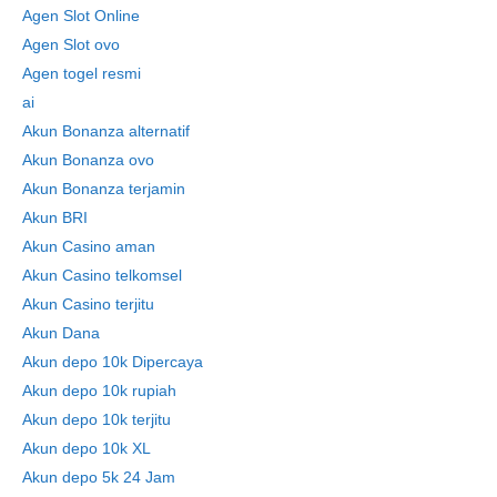
Agen Slot Online
Agen Slot ovo
Agen togel resmi
ai
Akun Bonanza alternatif
Akun Bonanza ovo
Akun Bonanza terjamin
Akun BRI
Akun Casino aman
Akun Casino telkomsel
Akun Casino terjitu
Akun Dana
Akun depo 10k Dipercaya
Akun depo 10k rupiah
Akun depo 10k terjitu
Akun depo 10k XL
Akun depo 5k 24 Jam