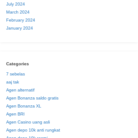
July 2024
March 2024
February 2024
January 2024
Categories
7 sebelas
aaj tak
Agen alternatif
Agen Bonanza saldo gratis
Agen Bonanza XL
Agen BRI
Agen Casino uang asli
Agen depo 10k anti rungkat
Agen depo 10k resmi