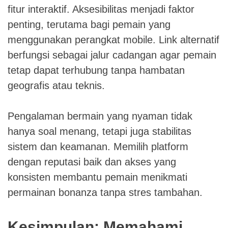
fitur interaktif. Aksesibilitas menjadi faktor
penting, terutama bagi pemain yang
menggunakan perangkat mobile. Link alternatif
berfungsi sebagai jalur cadangan agar pemain
tetap dapat terhubung tanpa hambatan
geografis atau teknis.
Pengalaman bermain yang nyaman tidak
hanya soal menang, tetapi juga stabilitas
sistem dan keamanan. Memilih platform
dengan reputasi baik dan akses yang
konsisten membantu pemain menikmati
permainan bonanza tanpa stres tambahan.
Kesimpulan: Memahami,