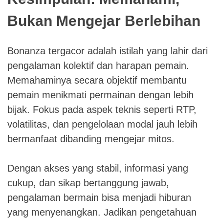
Bukan Mengejar Berlebihan
Bonanza tergacor adalah istilah yang lahir dari
pengalaman kolektif dan harapan pemain.
Memahaminya secara objektif membantu
pemain menikmati permainan dengan lebih
bijak. Fokus pada aspek teknis seperti RTP,
volatilitas, dan pengelolaan modal jauh lebih
bermanfaat dibanding mengejar mitos.
Dengan akses yang stabil, informasi yang
cukup, dan sikap bertanggung jawab,
pengalaman bermain bisa menjadi hiburan
yang menyenangkan. Jadikan pengetahuan