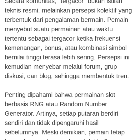
Secara komunitas, “tergacor” bukan istilah
teknis resmi, melainkan persepsi kolektif yang
terbentuk dari pengalaman bermain. Pemain
menyebut suatu permainan atau waktu
tertentu sebagai tergacor ketika frekuensi
kemenangan, bonus, atau kombinasi simbol
bernilai tinggi terasa lebih sering. Persepsi ini
kemudian menyebar melalui forum, grup
diskusi, dan blog, sehingga membentuk tren.
Penting dipahami bahwa permainan slot
berbasis RNG atau Random Number
Generator. Artinya, setiap putaran berdiri
sendiri dan tidak dipengaruhi hasil
sebelumnya. Meski demikian, pemain tetap