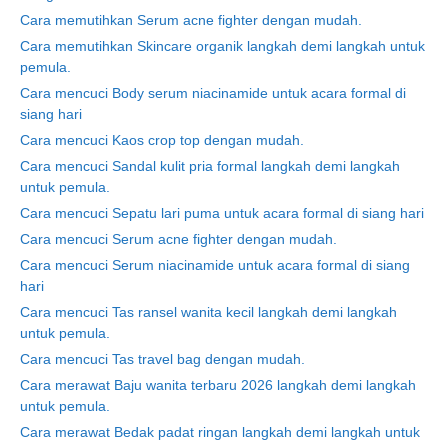
Cara memutihkan Serum acne fighter dengan mudah.
Cara memutihkan Skincare organik langkah demi langkah untuk
pemula.
Cara mencuci Body serum niacinamide untuk acara formal di
siang hari
Cara mencuci Kaos crop top dengan mudah.
Cara mencuci Sandal kulit pria formal langkah demi langkah
untuk pemula.
Cara mencuci Sepatu lari puma untuk acara formal di siang hari
Cara mencuci Serum acne fighter dengan mudah.
Cara mencuci Serum niacinamide untuk acara formal di siang
hari
Cara mencuci Tas ransel wanita kecil langkah demi langkah
untuk pemula.
Cara mencuci Tas travel bag dengan mudah.
Cara merawat Baju wanita terbaru 2026 langkah demi langkah
untuk pemula.
Cara merawat Bedak padat ringan langkah demi langkah untuk