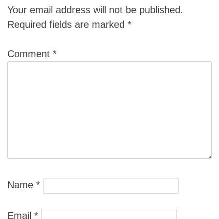
Your email address will not be published.
Required fields are marked
*
Comment
*
Name
*
Email
*