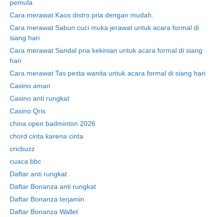
pemula.
Cara merawat Kaos distro pria dengan mudah.
Cara merawat Sabun cuci muka jerawat untuk acara formal di
siang hari
Cara merawat Sandal pria kekinian untuk acara formal di siang
hari
Cara merawat Tas pesta wanita untuk acara formal di siang hari
Casino aman
Casino anti rungkat
Casino Qris
china open badminton 2026
chord cinta karena cinta
cricbuzz
cuaca bbc
Daftar anti rungkat
Daftar Bonanza anti rungkat
Daftar Bonanza terjamin
Daftar Bonanza Wallet