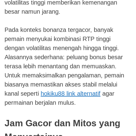
volatilitas tinggi memberikan kemenangan
besar namun jarang.
Pada konteks bonanza tergacor, banyak
pemain menyukai kombinasi RTP tinggi
dengan volatilitas menengah hingga tinggi.
Alasannya sederhana: peluang bonus besar
terasa lebih menantang dan memuaskan.
Untuk memaksimalkan pengalaman, pemain
biasanya memastikan akses stabil melalui
kanal seperti
hokiku88 link alternatif
agar
permainan berjalan mulus.
Jam Gacor dan Mitos yang