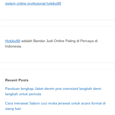
sistem online profesional hokiku88
Hokiku88
adalah Bandar Judi Online Paling di Percaya di
Indonesia.
Recent Posts
Panduan lengkap Jaket denim pria oversized langkah demi
langkah untuk pemula.
Cara merawat Sabun cuci muka jerawat untuk acara formal di
siang hari