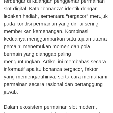
terdengar di kalangan penggemar permainan
slot digital. Kata “bonanza” identik dengan
ledakan hadiah, sementara “tergacor” merujuk
pada kondisi permainan yang dinilai sering
memberikan kemenangan. Kombinasi
keduanya menggambarkan satu tujuan utama
pemain: menemukan momen dan pola
bermain yang dianggap paling
menguntungkan. Artikel ini membahas secara
informatif apa itu bonanza tergacor, faktor
yang memengaruhinya, serta cara memahami
permainan secara rasional dan bertanggung
jawab.
Dalam ekosistem permainan slot modern,