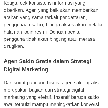
Ketiga, cek konsistensi informasi yang
diberikan. Agen yang baik akan memberikan
arahan yang sama terkait pendaftaran,
penggunaan saldo, hingga akses akun melalui
halaman login resmi. Dengan begitu,
pengguna tidak akan bingung atau merasa
dirugikan.
Agen Saldo Gratis dalam Strategi
Digital Marketing
Dari sudut pandang bisnis, agen saldo gratis
merupakan bagian dari strategi digital
marketing yang efektif. Insentif berupa saldo
awal terbukti mampu meningkatkan konversi