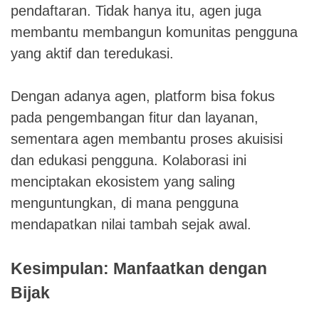
pendaftaran. Tidak hanya itu, agen juga
membantu membangun komunitas pengguna
yang aktif dan teredukasi.
Dengan adanya agen, platform bisa fokus
pada pengembangan fitur dan layanan,
sementara agen membantu proses akuisisi
dan edukasi pengguna. Kolaborasi ini
menciptakan ekosistem yang saling
menguntungkan, di mana pengguna
mendapatkan nilai tambah sejak awal.
Kesimpulan: Manfaatkan dengan
Bijak