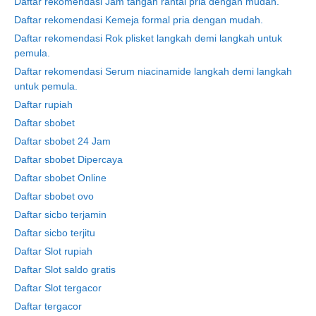
Daftar rekomendasi Jam tangan rantai pria dengan mudah.
Daftar rekomendasi Kemeja formal pria dengan mudah.
Daftar rekomendasi Rok plisket langkah demi langkah untuk
pemula.
Daftar rekomendasi Serum niacinamide langkah demi langkah
untuk pemula.
Daftar rupiah
Daftar sbobet
Daftar sbobet 24 Jam
Daftar sbobet Dipercaya
Daftar sbobet Online
Daftar sbobet ovo
Daftar sicbo terjamin
Daftar sicbo terjitu
Daftar Slot rupiah
Daftar Slot saldo gratis
Daftar Slot tergacor
Daftar tergacor