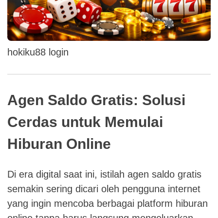
hokiku88 login
Agen Saldo Gratis: Solusi
Cerdas untuk Memulai
Hiburan Online
Di era digital saat ini, istilah agen saldo gratis
semakin sering dicari oleh pengguna internet
yang ingin mencoba berbagai platform hiburan
online tanpa harus langsung mengeluarkan