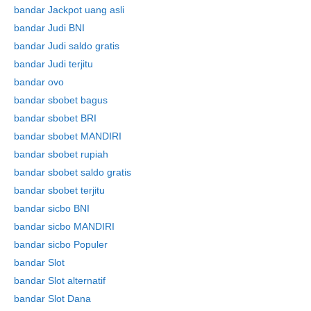
bandar Jackpot uang asli
bandar Judi BNI
bandar Judi saldo gratis
bandar Judi terjitu
bandar ovo
bandar sbobet bagus
bandar sbobet BRI
bandar sbobet MANDIRI
bandar sbobet rupiah
bandar sbobet saldo gratis
bandar sbobet terjitu
bandar sicbo BNI
bandar sicbo MANDIRI
bandar sicbo Populer
bandar Slot
bandar Slot alternatif
bandar Slot Dana