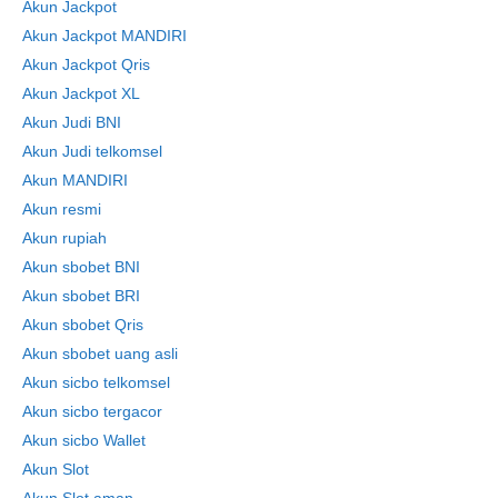
Akun Jackpot
Akun Jackpot MANDIRI
Akun Jackpot Qris
Akun Jackpot XL
Akun Judi BNI
Akun Judi telkomsel
Akun MANDIRI
Akun resmi
Akun rupiah
Akun sbobet BNI
Akun sbobet BRI
Akun sbobet Qris
Akun sbobet uang asli
Akun sicbo telkomsel
Akun sicbo tergacor
Akun sicbo Wallet
Akun Slot
Akun Slot aman