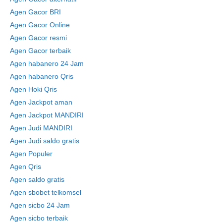
Agen Gacor BRI
Agen Gacor Online
Agen Gacor resmi
Agen Gacor terbaik
Agen habanero 24 Jam
Agen habanero Qris
Agen Hoki Qris
Agen Jackpot aman
Agen Jackpot MANDIRI
Agen Judi MANDIRI
Agen Judi saldo gratis
Agen Populer
Agen Qris
Agen saldo gratis
Agen sbobet telkomsel
Agen sicbo 24 Jam
Agen sicbo terbaik