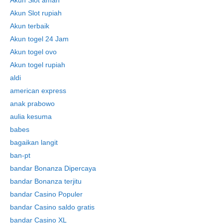
Akun Slot rupiah
Akun terbaik
Akun togel 24 Jam
Akun togel ovo
Akun togel rupiah
aldi
american express
Skip
anak prabowo
to
aulia kesuma
content
babes
bagaikan langit
ban-pt
bandar Bonanza Dipercaya
bandar Bonanza terjitu
bandar Casino Populer
bandar Casino saldo gratis
bandar Casino XL