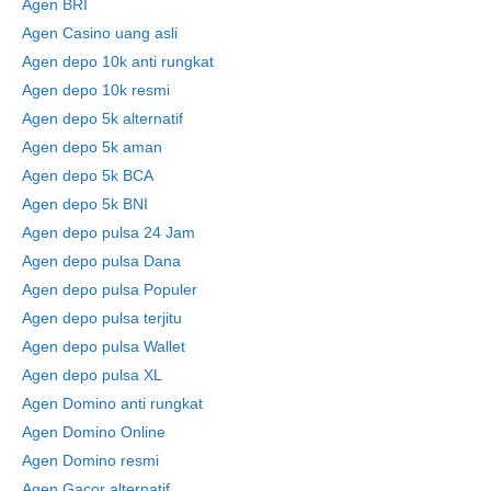
Agen BRI
Agen Casino uang asli
Agen depo 10k anti rungkat
Agen depo 10k resmi
Agen depo 5k alternatif
Agen depo 5k aman
Agen depo 5k BCA
Agen depo 5k BNI
Agen depo pulsa 24 Jam
Agen depo pulsa Dana
Agen depo pulsa Populer
Agen depo pulsa terjitu
Agen depo pulsa Wallet
Agen depo pulsa XL
Agen Domino anti rungkat
Agen Domino Online
Agen Domino resmi
Agen Gacor alternatif