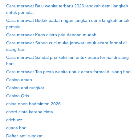
Cara merawat Baju wanita terbaru 2026 langkah demi langkah
untuk pemula.
Cara merawat Bedak padat ringan langkah demi langkah untuk
pemula.
Cara merawat Kaos distro pria dengan mudah.
Cara merawat Sabun cuci muka jerawat untuk acara formal di
siang hari
Cara merawat Sandal pria kekinian untuk acara formal di siang
hari
Cara merawat Tas pesta wanita untuk acara formal di siang hari
Casino aman
Casino anti rungkat
Casino Qris
china open badminton 2026
chord cinta karena cinta
cricbuzz
cuaca bbc
Daftar anti rungkat