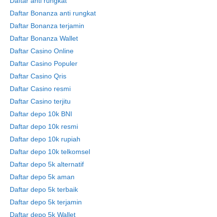
Daftar anti rungkat
Daftar Bonanza anti rungkat
Daftar Bonanza terjamin
Daftar Bonanza Wallet
Daftar Casino Online
Daftar Casino Populer
Daftar Casino Qris
Daftar Casino resmi
Daftar Casino terjitu
Daftar depo 10k BNI
Daftar depo 10k resmi
Daftar depo 10k rupiah
Daftar depo 10k telkomsel
Daftar depo 5k alternatif
Daftar depo 5k aman
Daftar depo 5k terbaik
Daftar depo 5k terjamin
Daftar depo 5k Wallet