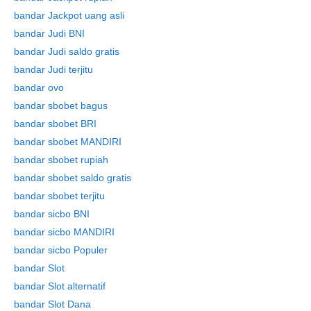
bandar Jackpot uang asli
bandar Judi BNI
bandar Judi saldo gratis
bandar Judi terjitu
bandar ovo
bandar sbobet bagus
bandar sbobet BRI
bandar sbobet MANDIRI
bandar sbobet rupiah
bandar sbobet saldo gratis
bandar sbobet terjitu
bandar sicbo BNI
bandar sicbo MANDIRI
bandar sicbo Populer
bandar Slot
bandar Slot alternatif
bandar Slot Dana