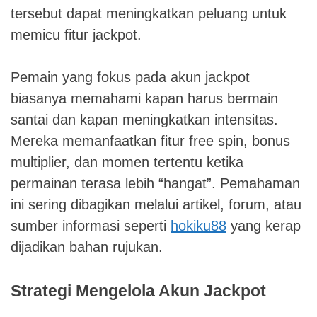
tersebut dapat meningkatkan peluang untuk
memicu fitur jackpot.
Pemain yang fokus pada akun jackpot
biasanya memahami kapan harus bermain
santai dan kapan meningkatkan intensitas.
Mereka memanfaatkan fitur free spin, bonus
multiplier, dan momen tertentu ketika
permainan terasa lebih “hangat”. Pemahaman
ini sering dibagikan melalui artikel, forum, atau
sumber informasi seperti
hokiku88
yang kerap
dijadikan bahan rujukan.
Strategi Mengelola Akun Jackpot