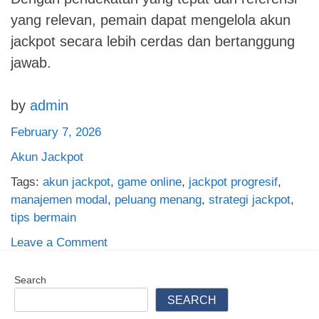
yang relevan, pemain dapat mengelola akun
jackpot secara lebih cerdas dan bertanggung
jawab.
by
admin
February 7, 2026
Akun Jackpot
Tags:
akun jackpot
,
game online
,
jackpot progresif
,
manajemen modal
,
peluang menang
,
strategi jackpot
,
tips bermain
on
Leave a Comment
Akun
Jackpot
Search
SEARCH