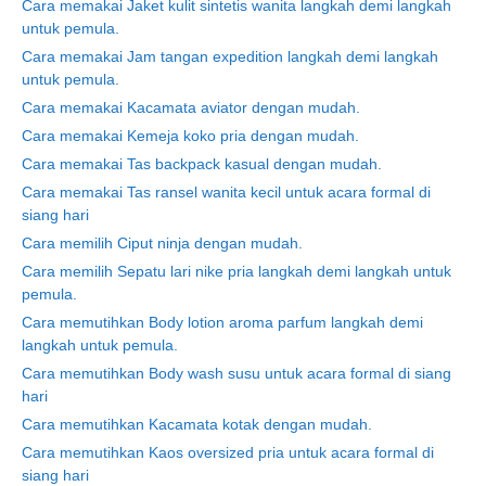
Cara memakai Jaket kulit sintetis wanita langkah demi langkah
untuk pemula.
Cara memakai Jam tangan expedition langkah demi langkah
untuk pemula.
Cara memakai Kacamata aviator dengan mudah.
Cara memakai Kemeja koko pria dengan mudah.
Cara memakai Tas backpack kasual dengan mudah.
Cara memakai Tas ransel wanita kecil untuk acara formal di
siang hari
Cara memilih Ciput ninja dengan mudah.
Cara memilih Sepatu lari nike pria langkah demi langkah untuk
pemula.
Cara memutihkan Body lotion aroma parfum langkah demi
langkah untuk pemula.
Cara memutihkan Body wash susu untuk acara formal di siang
hari
Cara memutihkan Kacamata kotak dengan mudah.
Cara memutihkan Kaos oversized pria untuk acara formal di
siang hari