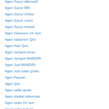
Agen Gacor alternatif
Agen Gacor BRI
Agen Gacor Online
Agen Gacor resmi
Agen Gacor terbaik
Agen habanero 24 Jam
Agen habanero Qris
Agen Hoki Qris
Agen Jackpot aman
Agen Jackpot MANDIRI
Agen Judi MANDIRI
Agen Judi saldo gratis
Agen Populer
Agen Qris
Agen saldo gratis
Agen sbobet telkomsel
Agen sicbo 24 Jam
Agen sicbo terbaik