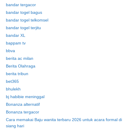
bandar tergacor
bandar togel bagus
bandar togel telkomsel
bandar togel terjitu
bandar XL
bappam tv
bbva
berita ac milan
Berita Olahraga
berita tribun
bet365
bhulekh
bj habibie meninggal
Bonanza alternatif
Bonanza tergacor
Cara memakai Baju wanita terbaru 2026 untuk acara formal di
siang hari