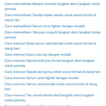
Cara memutihkan Masker komedo langkah demi langkah untuk
pemula.
Cara memutihkan Sandal teplek wanita untuk acara formal di
siang hari
Cara memutihkan Serum acne fighter dengan mudah.
Cara memutihkan Skincare organik langkah demi langkah untuk
pemula.
Cara mencuci Body serum niacinamide untuk acara formal di
siang hari
Cara mencuci Kaos crop top dengan mudah.
Cara mencuci Sandal kulit pria formal langkah demi langkah
untuk pemula.
Cara mencuci Sepatu lari puma untuk acara formal di siang hari
Cara mencuci Serum acne fighter dengan mudah.
Cara mencuci Serum niacinamide untuk acara formal di siang
hari
Cara mencuci Tas ransel wanita kecil langkah demi langkah
untuk pemula.