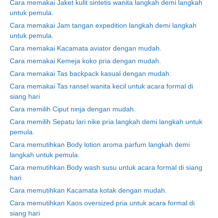
Cara memakai Jaket kulit sintetis wanita langkah demi langkah
untuk pemula.
Cara memakai Jam tangan expedition langkah demi langkah
untuk pemula.
Cara memakai Kacamata aviator dengan mudah.
Cara memakai Kemeja koko pria dengan mudah.
Cara memakai Tas backpack kasual dengan mudah.
Cara memakai Tas ransel wanita kecil untuk acara formal di
siang hari
Cara memilih Ciput ninja dengan mudah.
Cara memilih Sepatu lari nike pria langkah demi langkah untuk
pemula.
Cara memutihkan Body lotion aroma parfum langkah demi
langkah untuk pemula.
Cara memutihkan Body wash susu untuk acara formal di siang
hari
Cara memutihkan Kacamata kotak dengan mudah.
Cara memutihkan Kaos oversized pria untuk acara formal di
siang hari