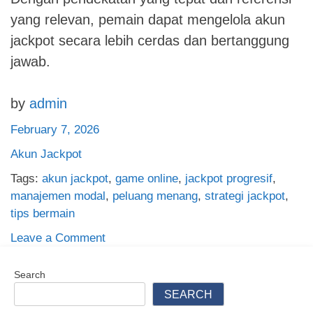
yang relevan, pemain dapat mengelola akun
jackpot secara lebih cerdas dan bertanggung
jawab.
by
admin
February 7, 2026
Akun Jackpot
Tags:
akun jackpot
,
game online
,
jackpot progresif
,
manajemen modal
,
peluang menang
,
strategi jackpot
,
tips bermain
on
Leave a Comment
Akun
Jackpot
Search
SEARCH