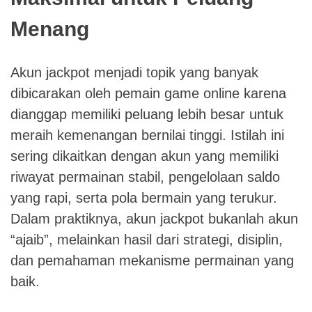
Menang
Akun jackpot menjadi topik yang banyak
dibicarakan oleh pemain game online karena
dianggap memiliki peluang lebih besar untuk
meraih kemenangan bernilai tinggi. Istilah ini
sering dikaitkan dengan akun yang memiliki
riwayat permainan stabil, pengelolaan saldo
yang rapi, serta pola bermain yang terukur.
Dalam praktiknya, akun jackpot bukanlah akun
“ajaib”, melainkan hasil dari strategi, disiplin,
dan pemahaman mekanisme permainan yang
baik.