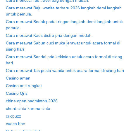
Cara mencuci Tas travel bag dengan mudah.
Cara merawat Baju wanita terbaru 2026 langkah demi langkah
untuk pemula.
Cara merawat Bedak padat ringan langkah demi langkah untuk
pemula.
Cara merawat Kaos distro pria dengan mudah.
Cara merawat Sabun cuci muka jerawat untuk acara formal di
siang hari
Cara merawat Sandal pria kekinian untuk acara formal di siang
hari
Cara merawat Tas pesta wanita untuk acara formal di siang hari
Casino aman
Casino anti rungkat
Casino Qris
china open badminton 2026
chord cinta karena cinta
cricbuzz
cuaca bbc