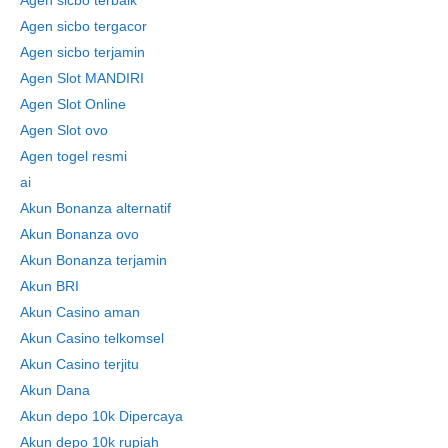
Agen sicbo tergacor
Agen sicbo terjamin
Agen Slot MANDIRI
Agen Slot Online
Agen Slot ovo
Agen togel resmi
ai
Akun Bonanza alternatif
Akun Bonanza ovo
Akun Bonanza terjamin
Akun BRI
Akun Casino aman
Akun Casino telkomsel
Akun Casino terjitu
Akun Dana
Akun depo 10k Dipercaya
Akun depo 10k rupiah