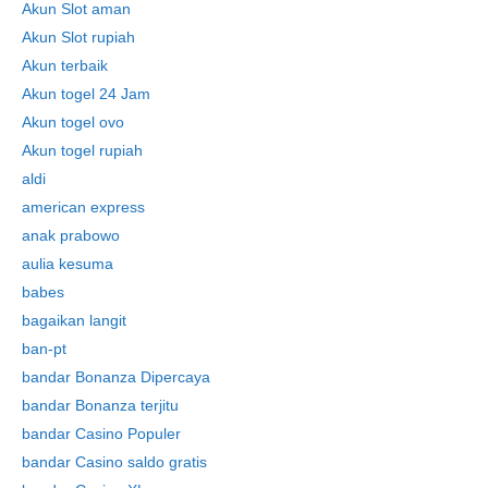
Akun Slot aman
content
Akun Slot rupiah
Akun terbaik
Akun togel 24 Jam
Akun togel ovo
Akun togel rupiah
aldi
american express
anak prabowo
aulia kesuma
babes
bagaikan langit
ban-pt
bandar Bonanza Dipercaya
bandar Bonanza terjitu
bandar Casino Populer
bandar Casino saldo gratis