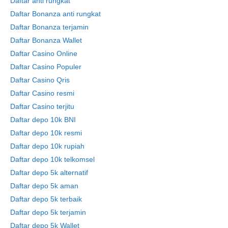
Daftar anti rungkat
Daftar Bonanza anti rungkat
Daftar Bonanza terjamin
Daftar Bonanza Wallet
Daftar Casino Online
Daftar Casino Populer
Daftar Casino Qris
Daftar Casino resmi
Daftar Casino terjitu
Daftar depo 10k BNI
Daftar depo 10k resmi
Daftar depo 10k rupiah
Daftar depo 10k telkomsel
Daftar depo 5k alternatif
Daftar depo 5k aman
Daftar depo 5k terbaik
Daftar depo 5k terjamin
Daftar depo 5k Wallet