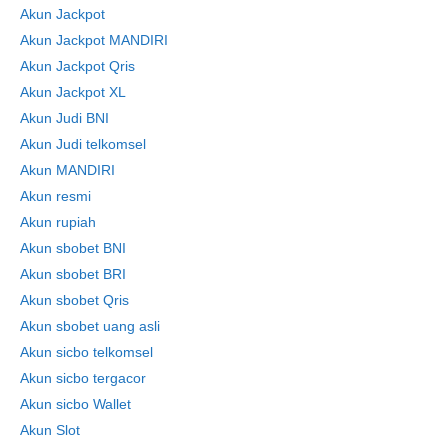
Akun Jackpot
Akun Jackpot MANDIRI
Akun Jackpot Qris
Akun Jackpot XL
Akun Judi BNI
Akun Judi telkomsel
Akun MANDIRI
Akun resmi
Akun rupiah
Akun sbobet BNI
Akun sbobet BRI
Akun sbobet Qris
Akun sbobet uang asli
Akun sicbo telkomsel
Akun sicbo tergacor
Akun sicbo Wallet
Skip
Akun Slot
to