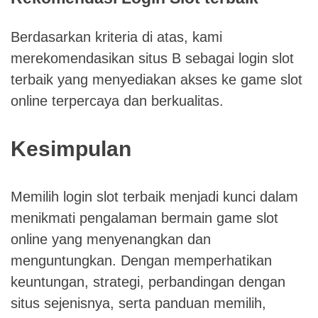
Berdasarkan kriteria di atas, kami
merekomendasikan situs B sebagai login slot
terbaik yang menyediakan akses ke game slot
online terpercaya dan berkualitas.
Kesimpulan
Memilih login slot terbaik menjadi kunci dalam
menikmati pengalaman bermain game slot
online yang menyenangkan dan
menguntungkan. Dengan memperhatikan
keuntungan, strategi, perbandingan dengan
situs sejenisnya, serta panduan memilih,