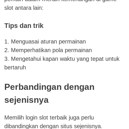
slot antara lain:
Tips dan trik
1. Menguasai aturan permainan
2. Memperhatikan pola permainan
3. Mengetahui kapan waktu yang tepat untuk
bertaruh
Perbandingan dengan
sejenisnya
Memilih login slot terbaik juga perlu
dibandingkan dengan situs sejenisnya.