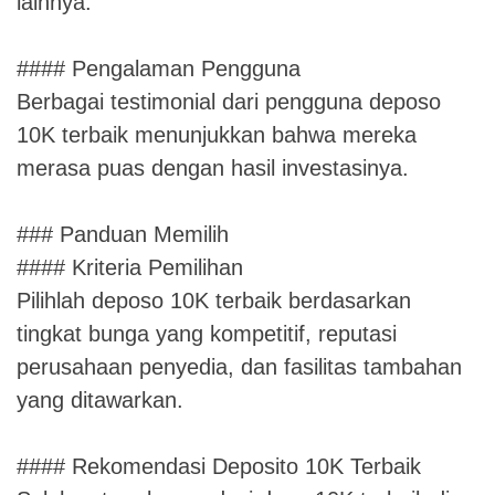
lainnya.
#### Pengalaman Pengguna
Berbagai testimonial dari pengguna deposo
10K terbaik menunjukkan bahwa mereka
merasa puas dengan hasil investasinya.
### Panduan Memilih
#### Kriteria Pemilihan
Pilihlah deposo 10K terbaik berdasarkan
tingkat bunga yang kompetitif, reputasi
perusahaan penyedia, dan fasilitas tambahan
yang ditawarkan.
#### Rekomendasi Deposito 10K Terbaik