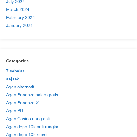
July 2024
March 2024
February 2024
January 2024
Categories
7 sebelas
aaj tak
Agen alternatif
Agen Bonanza saldo gratis
Agen Bonanza XL
Agen BRI
Agen Casino uang asli
Agen depo 10k anti rungkat
Agen depo 10k resmi