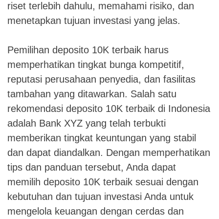
riset terlebih dahulu, memahami risiko, dan
menetapkan tujuan investasi yang jelas.
Pemilihan deposito 10K terbaik harus
memperhatikan tingkat bunga kompetitif,
reputasi perusahaan penyedia, dan fasilitas
tambahan yang ditawarkan. Salah satu
rekomendasi deposito 10K terbaik di Indonesia
adalah Bank XYZ yang telah terbukti
memberikan tingkat keuntungan yang stabil
dan dapat diandalkan. Dengan memperhatikan
tips dan panduan tersebut, Anda dapat
memilih deposito 10K terbaik sesuai dengan
kebutuhan dan tujuan investasi Anda untuk
mengelola keuangan dengan cerdas dan