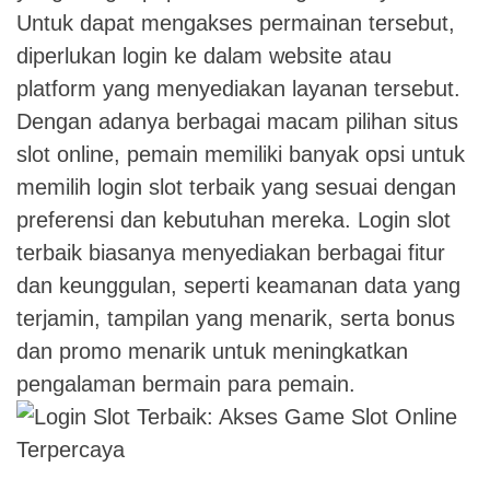
Untuk dapat mengakses permainan tersebut,
diperlukan login ke dalam website atau
platform yang menyediakan layanan tersebut.
Dengan adanya berbagai macam pilihan situs
slot online, pemain memiliki banyak opsi untuk
memilih login slot terbaik yang sesuai dengan
preferensi dan kebutuhan mereka. Login slot
terbaik biasanya menyediakan berbagai fitur
dan keunggulan, seperti keamanan data yang
terjamin, tampilan yang menarik, serta bonus
dan promo menarik untuk meningkatkan
pengalaman bermain para pemain.