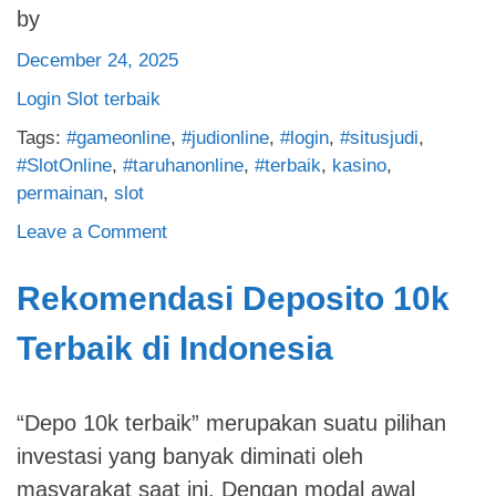
by
December 24, 2025
Login Slot terbaik
Tags:
#gameonline
,
#judionline
,
#login
,
#situsjudi
,
#SlotOnline
,
#taruhanonline
,
#terbaik
,
kasino
,
permainan
,
slot
on
Leave a Comment
Login
Slot
Rekomendasi Deposito 10k
Terbaik:
Terbaik di Indonesia
Akses
Game
Slot
“Depo 10k terbaik” merupakan suatu pilihan
Online
Terpercaya
investasi yang banyak diminati oleh
masyarakat saat ini. Dengan modal awal