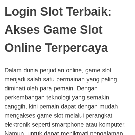
Login Slot Terbaik:
Akses Game Slot
Online Terpercaya
Dalam dunia perjudian online, game slot
menjadi salah satu permainan yang paling
diminati oleh para pemain. Dengan
perkembangan teknologi yang semakin
canggih, kini pemain dapat dengan mudah
mengakses game slot melalui perangkat
elektronik seperti smartphone atau komputer.
Namun, untuk dapat menikmati pengalaman