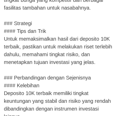
tingkat bunga yang kompetitif dan berbagai
fasilitas tambahan untuk nasabahnya.
### Strategi
#### Tips dan Trik
Untuk memaksimalkan hasil dari deposito 10K
terbaik, pastikan untuk melakukan riset terlebih
dahulu, memahami tingkat risiko, dan
menetapkan tujuan investasi yang jelas.
### Perbandingan dengan Sejenisnya
#### Kelebihan
Deposito 10K terbaik memiliki tingkat
keuntungan yang stabil dan risiko yang rendah
dibandingkan dengan instrumen investasi