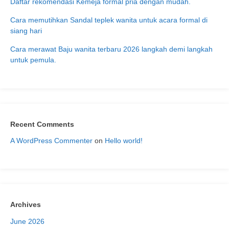
Daftar rekomendasi Kemeja formal pria dengan mudah.
Cara memutihkan Sandal teplek wanita untuk acara formal di
siang hari
Cara merawat Baju wanita terbaru 2026 langkah demi langkah
untuk pemula.
Recent Comments
A WordPress Commenter
on
Hello world!
Archives
June 2026