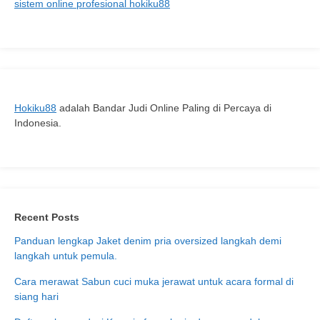
sistem online profesional hokiku88
Hokiku88
adalah Bandar Judi Online Paling di Percaya di
Indonesia.
Recent Posts
Panduan lengkap Jaket denim pria oversized langkah demi
langkah untuk pemula.
Cara merawat Sabun cuci muka jerawat untuk acara formal di
siang hari