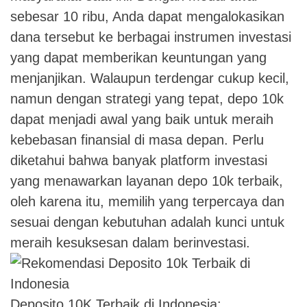
sebesar 10 ribu, Anda dapat mengalokasikan
dana tersebut ke berbagai instrumen investasi
yang dapat memberikan keuntungan yang
menjanjikan. Walaupun terdengar cukup kecil,
namun dengan strategi yang tepat, depo 10k
dapat menjadi awal yang baik untuk meraih
kebebasan finansial di masa depan. Perlu
diketahui bahwa banyak platform investasi
yang menawarkan layanan depo 10k terbaik,
oleh karena itu, memilih yang terpercaya dan
sesuai dengan kebutuhan adalah kunci untuk
meraih kesuksesan dalam berinvestasi.
Deposito 10K Terbaik di Indonesia: