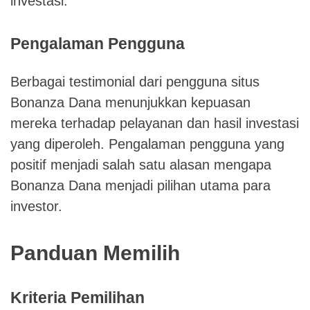
investasi.
Pengalaman Pengguna
Berbagai testimonial dari pengguna situs
Bonanza Dana menunjukkan kepuasan
mereka terhadap pelayanan dan hasil investasi
yang diperoleh. Pengalaman pengguna yang
positif menjadi salah satu alasan mengapa
Bonanza Dana menjadi pilihan utama para
investor.
Panduan Memilih
Kriteria Pemilihan