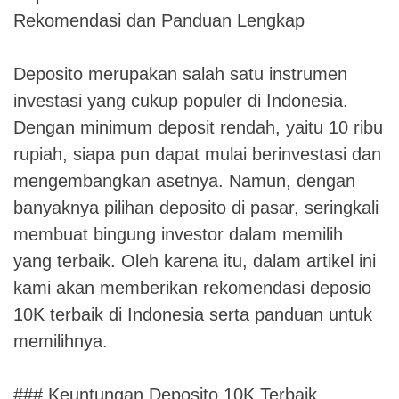
Rekomendasi dan Panduan Lengkap
Deposito merupakan salah satu instrumen
investasi yang cukup populer di Indonesia.
Dengan minimum deposit rendah, yaitu 10 ribu
rupiah, siapa pun dapat mulai berinvestasi dan
mengembangkan asetnya. Namun, dengan
banyaknya pilihan deposito di pasar, seringkali
membuat bingung investor dalam memilih
yang terbaik. Oleh karena itu, dalam artikel ini
kami akan memberikan rekomendasi deposio
10K terbaik di Indonesia serta panduan untuk
memilihnya.
### Keuntungan Deposito 10K Terbaik