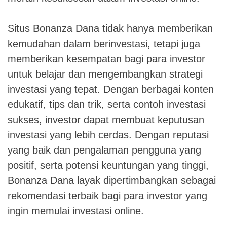
Situs Bonanza Dana tidak hanya memberikan
kemudahan dalam berinvestasi, tetapi juga
memberikan kesempatan bagi para investor
untuk belajar dan mengembangkan strategi
investasi yang tepat. Dengan berbagai konten
edukatif, tips dan trik, serta contoh investasi
sukses, investor dapat membuat keputusan
investasi yang lebih cerdas. Dengan reputasi
yang baik dan pengalaman pengguna yang
positif, serta potensi keuntungan yang tinggi,
Bonanza Dana layak dipertimbangkan sebagai
rekomendasi terbaik bagi para investor yang
ingin memulai investasi online.