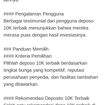
#### Pengalaman Pengguna
Berbagai testimonial dari pengguna deposo
10K terbaik menunjukkan bahwa mereka
merasa puas dengan hasil investasinya.
### Panduan Memilih
#### Kriteria Pemilihan
Pilihlah deposo 10K terbaik berdasarkan
tingkat bunga yang kompetitif, reputasi
perusahaan penyedia, dan fasilitas tambahan
yang ditawarkan.
#### Rekomendasi Deposito 10K Terbaik