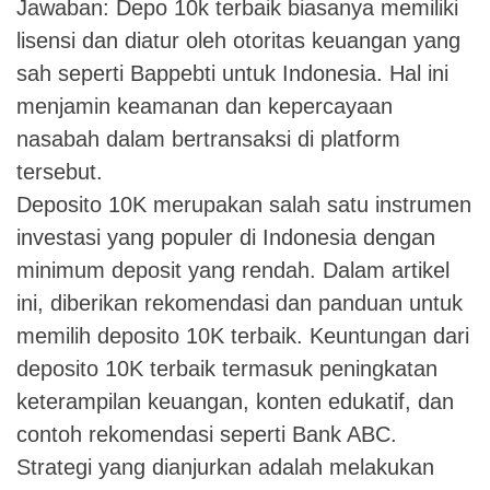
Jawaban: Depo 10k terbaik biasanya memiliki
lisensi dan diatur oleh otoritas keuangan yang
sah seperti Bappebti untuk Indonesia. Hal ini
menjamin keamanan dan kepercayaan
nasabah dalam bertransaksi di platform
tersebut.
Deposito 10K merupakan salah satu instrumen
investasi yang populer di Indonesia dengan
minimum deposit yang rendah. Dalam artikel
ini, diberikan rekomendasi dan panduan untuk
memilih deposito 10K terbaik. Keuntungan dari
deposito 10K terbaik termasuk peningkatan
keterampilan keuangan, konten edukatif, dan
contoh rekomendasi seperti Bank ABC.
Strategi yang dianjurkan adalah melakukan