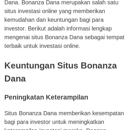
Dana. Bonanza Dana merupakan salah satu
situs investasi online yang memberikan
kemudahan dan keuntungan bagi para
investor. Berikut adalah informasi lengkap
mengenai situs Bonanza Dana sebagai tempat
terbaik untuk investasi online.
Keuntungan Situs Bonanza
Dana
Peningkatan Keterampilan
Situs Bonanza Dana memberikan kesempatan
bagi para investor untuk meningkatkan