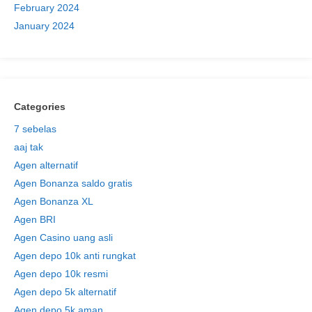
February 2024
January 2024
Categories
7 sebelas
aaj tak
Agen alternatif
Agen Bonanza saldo gratis
Agen Bonanza XL
Agen BRI
Agen Casino uang asli
Agen depo 10k anti rungkat
Agen depo 10k resmi
Agen depo 5k alternatif
Agen depo 5k aman