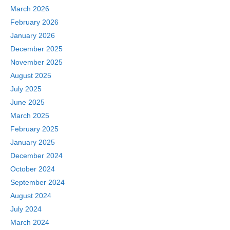
March 2026
February 2026
January 2026
December 2025
November 2025
Skip
August 2025
to
July 2025
content
June 2025
March 2025
February 2025
January 2025
December 2024
October 2024
September 2024
August 2024
July 2024
March 2024