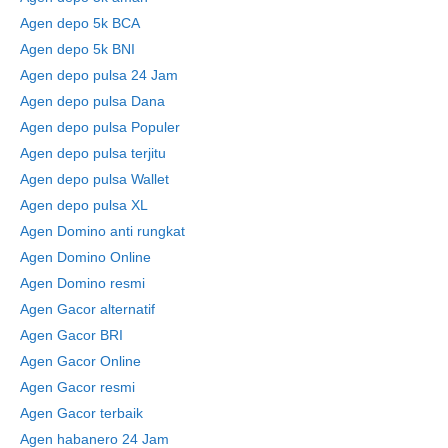
Agen depo 5k BCA
Agen depo 5k BNI
Agen depo pulsa 24 Jam
Agen depo pulsa Dana
Agen depo pulsa Populer
Agen depo pulsa terjitu
Agen depo pulsa Wallet
Agen depo pulsa XL
Agen Domino anti rungkat
Agen Domino Online
Agen Domino resmi
Agen Gacor alternatif
Agen Gacor BRI
Agen Gacor Online
Agen Gacor resmi
Agen Gacor terbaik
Agen habanero 24 Jam