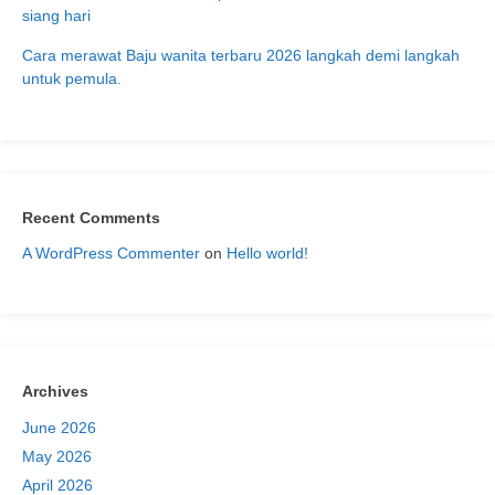
siang hari
Cara merawat Baju wanita terbaru 2026 langkah demi langkah
untuk pemula.
Recent Comments
A WordPress Commenter
on
Hello world!
Archives
June 2026
May 2026
April 2026