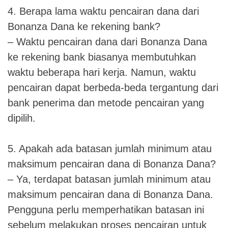
4. Berapa lama waktu pencairan dana dari
Bonanza Dana ke rekening bank?
– Waktu pencairan dana dari Bonanza Dana
ke rekening bank biasanya membutuhkan
waktu beberapa hari kerja. Namun, waktu
pencairan dapat berbeda-beda tergantung dari
bank penerima dan metode pencairan yang
dipilih.
5. Apakah ada batasan jumlah minimum atau
maksimum pencairan dana di Bonanza Dana?
– Ya, terdapat batasan jumlah minimum atau
maksimum pencairan dana di Bonanza Dana.
Pengguna perlu memperhatikan batasan ini
sebelum melakukan proses pencairan untuk