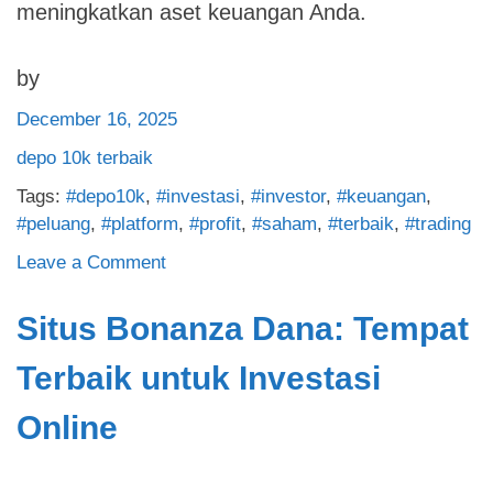
meningkatkan aset keuangan Anda.
by
December 16, 2025
depo 10k terbaik
Tags:
#depo10k
,
#investasi
,
#investor
,
#keuangan
,
#peluang
,
#platform
,
#profit
,
#saham
,
#terbaik
,
#trading
on
Leave a Comment
Rekomendasi
Deposito
Situs Bonanza Dana: Tempat
10k
Terbaik untuk Investasi
Terbaik
di
Online
Indonesia