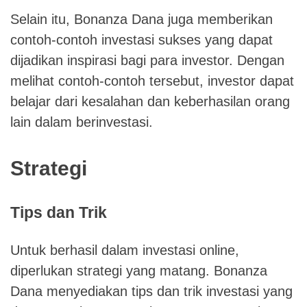
Selain itu, Bonanza Dana juga memberikan
contoh-contoh investasi sukses yang dapat
dijadikan inspirasi bagi para investor. Dengan
melihat contoh-contoh tersebut, investor dapat
belajar dari kesalahan dan keberhasilan orang
lain dalam berinvestasi.
Strategi
Tips dan Trik
Untuk berhasil dalam investasi online,
diperlukan strategi yang matang. Bonanza
Dana menyediakan tips dan trik investasi yang