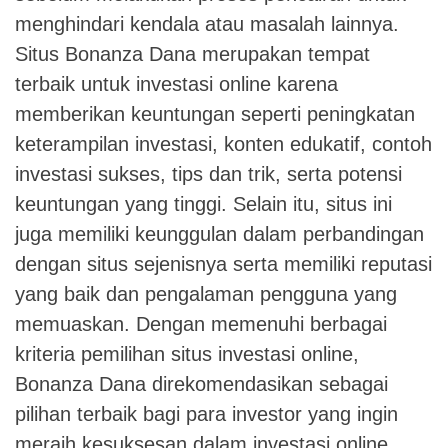
menghindari kendala atau masalah lainnya.
Situs Bonanza Dana merupakan tempat
terbaik untuk investasi online karena
memberikan keuntungan seperti peningkatan
keterampilan investasi, konten edukatif, contoh
investasi sukses, tips dan trik, serta potensi
keuntungan yang tinggi. Selain itu, situs ini
juga memiliki keunggulan dalam perbandingan
dengan situs sejenisnya serta memiliki reputasi
yang baik dan pengalaman pengguna yang
memuaskan. Dengan memenuhi berbagai
kriteria pemilihan situs investasi online,
Bonanza Dana direkomendasikan sebagai
pilihan terbaik bagi para investor yang ingin
meraih kesuksesan dalam investasi online.