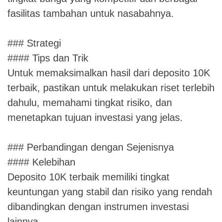
fasilitas tambahan untuk nasabahnya.
### Strategi
#### Tips dan Trik
Untuk memaksimalkan hasil dari deposito 10K
terbaik, pastikan untuk melakukan riset terlebih
dahulu, memahami tingkat risiko, dan
menetapkan tujuan investasi yang jelas.
### Perbandingan dengan Sejenisnya
#### Kelebihan
Deposito 10K terbaik memiliki tingkat
keuntungan yang stabil dan risiko yang rendah
dibandingkan dengan instrumen investasi
lainnya.