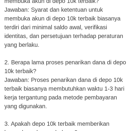
membuka akun di depo 10k terbaik?
Jawaban: Syarat dan ketentuan untuk
membuka akun di depo 10k terbaik biasanya
terdiri dari minimal saldo awal, verifikasi
identitas, dan persetujuan terhadap peraturan
yang berlaku.
2. Berapa lama proses penarikan dana di depo
10k terbaik?
Jawaban: Proses penarikan dana di depo 10k
terbaik biasanya membutuhkan waktu 1-3 hari
kerja tergantung pada metode pembayaran
yang digunakan.
3. Apakah depo 10k terbaik memberikan