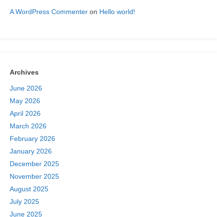
A WordPress Commenter
on
Hello world!
Archives
June 2026
May 2026
April 2026
March 2026
February 2026
January 2026
December 2025
November 2025
August 2025
July 2025
June 2025