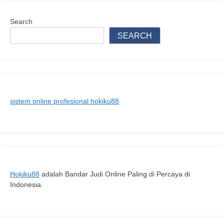
bandar
ovo
Search
SEARCH
sistem online profesional hokiku88
Hokiku88
adalah Bandar Judi Online Paling di Percaya di
Indonesia.