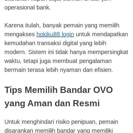
operasional bank.
Karena itulah, banyak pemain yang memilih
mengakses
hokiku88 login
untuk mendapatkan
kemudahan transaksi digital yang lebih
modern. Sistem ini tidak hanya mempersingkat
waktu, tetapi juga membuat pengalaman
bermain terasa lebih nyaman dan efisien.
Tips Memilih Bandar OVO
yang Aman dan Resmi
Untuk menghindari risiko penipuan, pemain
disarankan memilih bandar yang memiliki