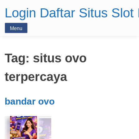
Login Daftar Situs Slo
Menu
Tag:
situs ovo
terpercaya
bandar ovo