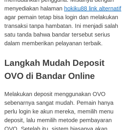
menyediakan halaman
hokiku88 link alternatif
agar pemain tetap bisa login dan melakukan
transaksi tanpa hambatan. Ini menjadi salah
satu tanda bahwa bandar tersebut serius
dalam memberikan pelayanan terbaik.
Langkah Mudah Deposit
OVO di Bandar Online
Melakukan deposit menggunakan OVO
sebenarnya sangat mudah. Pemain hanya
perlu login ke akun mereka, memilih menu
deposit, lalu memilih metode pembayaran
OVO. Setelah itu, sistem biasanya akan