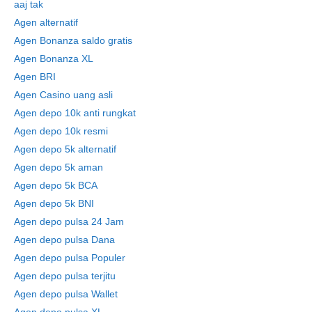
aaj tak
Agen alternatif
Agen Bonanza saldo gratis
Agen Bonanza XL
Agen BRI
Agen Casino uang asli
Agen depo 10k anti rungkat
Agen depo 10k resmi
Agen depo 5k alternatif
Agen depo 5k aman
Agen depo 5k BCA
Agen depo 5k BNI
Agen depo pulsa 24 Jam
Agen depo pulsa Dana
Agen depo pulsa Populer
Agen depo pulsa terjitu
Agen depo pulsa Wallet