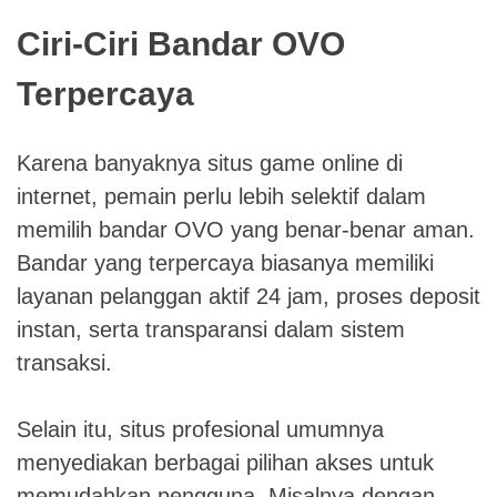
Ciri-Ciri Bandar OVO
Terpercaya
Karena banyaknya situs game online di
internet, pemain perlu lebih selektif dalam
memilih bandar OVO yang benar-benar aman.
Bandar yang terpercaya biasanya memiliki
layanan pelanggan aktif 24 jam, proses deposit
instan, serta transparansi dalam sistem
transaksi.
Selain itu, situs profesional umumnya
menyediakan berbagai pilihan akses untuk
memudahkan pengguna. Misalnya dengan