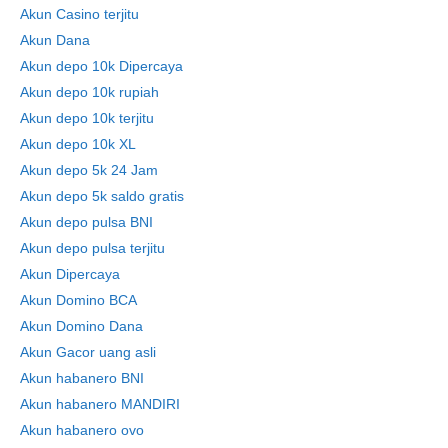
Akun Casino terjitu
Akun Dana
Akun depo 10k Dipercaya
Akun depo 10k rupiah
Akun depo 10k terjitu
Akun depo 10k XL
Akun depo 5k 24 Jam
Akun depo 5k saldo gratis
Akun depo pulsa BNI
Akun depo pulsa terjitu
Skip
to
Akun Dipercaya
content
Akun Domino BCA
Akun Domino Dana
Akun Gacor uang asli
Akun habanero BNI
Akun habanero MANDIRI
Akun habanero ovo