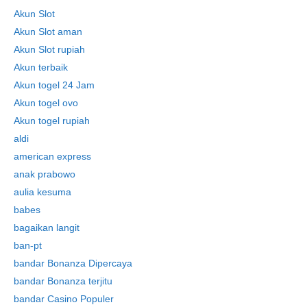
Akun Slot
Akun Slot aman
Akun Slot rupiah
Akun terbaik
Akun togel 24 Jam
Akun togel ovo
Akun togel rupiah
aldi
american express
anak prabowo
aulia kesuma
babes
bagaikan langit
ban-pt
bandar Bonanza Dipercaya
bandar Bonanza terjitu
bandar Casino Populer