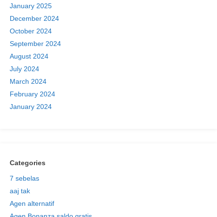
January 2025
December 2024
October 2024
September 2024
August 2024
July 2024
March 2024
February 2024
January 2024
Categories
7 sebelas
aaj tak
Agen alternatif
Agen Bonanza saldo gratis