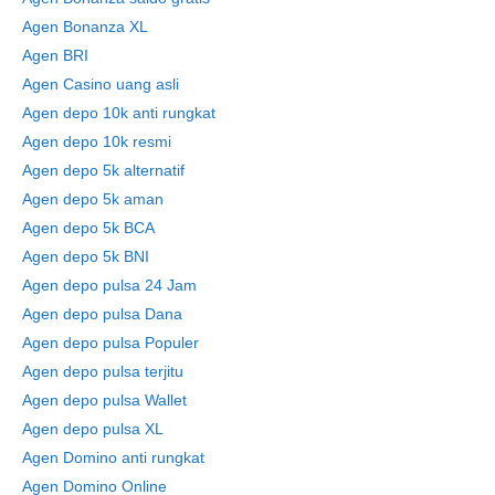
Agen Bonanza XL
Agen BRI
Agen Casino uang asli
Agen depo 10k anti rungkat
Agen depo 10k resmi
Agen depo 5k alternatif
Agen depo 5k aman
Agen depo 5k BCA
Agen depo 5k BNI
Agen depo pulsa 24 Jam
Agen depo pulsa Dana
Agen depo pulsa Populer
Agen depo pulsa terjitu
Agen depo pulsa Wallet
Agen depo pulsa XL
Agen Domino anti rungkat
Agen Domino Online