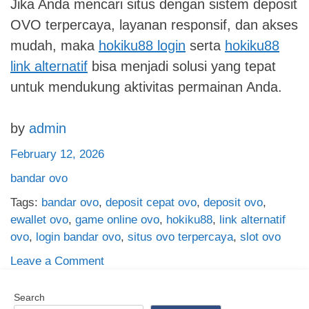
Jika Anda mencari situs dengan sistem deposit
OVO terpercaya, layanan responsif, dan akses
mudah, maka
hokiku88 login
serta
hokiku88
link alternatif
bisa menjadi solusi yang tepat
untuk mendukung aktivitas permainan Anda.
by
admin
February 12, 2026
bandar ovo
Tags:
bandar ovo
,
deposit cepat ovo
,
deposit ovo
,
ewallet ovo
,
game online ovo
,
hokiku88
,
link alternatif
ovo
,
login bandar ovo
,
situs ovo terpercaya
,
slot ovo
on
Leave a Comment
bandar
ovo
Search