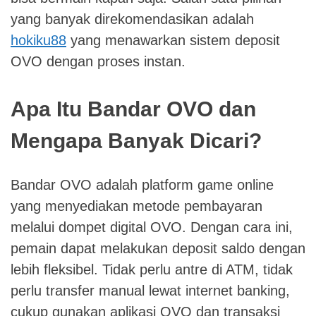
yang banyak direkomendasikan adalah
hokiku88
yang menawarkan sistem deposit
OVO dengan proses instan.
Apa Itu Bandar OVO dan
Mengapa Banyak Dicari?
Bandar OVO adalah platform game online
yang menyediakan metode pembayaran
melalui dompet digital OVO. Dengan cara ini,
pemain dapat melakukan deposit saldo dengan
lebih fleksibel. Tidak perlu antre di ATM, tidak
perlu transfer manual lewat internet banking,
cukup gunakan aplikasi OVO dan transaksi