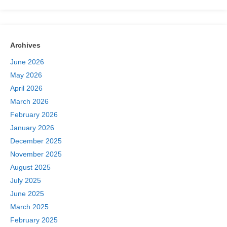
Archives
June 2026
May 2026
April 2026
March 2026
February 2026
January 2026
December 2025
November 2025
August 2025
July 2025
June 2025
March 2025
February 2025