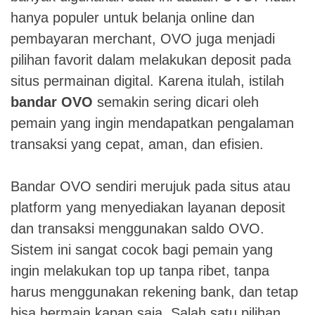
hanya populer untuk belanja online dan
pembayaran merchant, OVO juga menjadi
pilihan favorit dalam melakukan deposit pada
situs permainan digital. Karena itulah, istilah
bandar OVO
semakin sering dicari oleh
pemain yang ingin mendapatkan pengalaman
transaksi yang cepat, aman, dan efisien.
Bandar OVO sendiri merujuk pada situs atau
platform yang menyediakan layanan deposit
dan transaksi menggunakan saldo OVO.
Sistem ini sangat cocok bagi pemain yang
ingin melakukan top up tanpa ribet, tanpa
harus menggunakan rekening bank, dan tetap
bisa bermain kapan saja. Salah satu pilihan