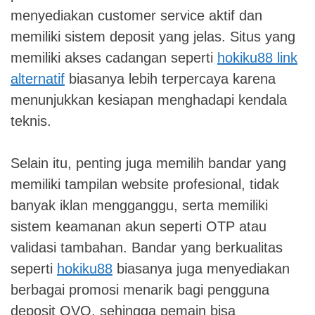
menyediakan customer service aktif dan
memiliki sistem deposit yang jelas. Situs yang
memiliki akses cadangan seperti
hokiku88 link
alternatif
biasanya lebih terpercaya karena
menunjukkan kesiapan menghadapi kendala
teknis.
Selain itu, penting juga memilih bandar yang
memiliki tampilan website profesional, tidak
banyak iklan mengganggu, serta memiliki
sistem keamanan akun seperti OTP atau
validasi tambahan. Bandar yang berkualitas
seperti
hokiku88
biasanya juga menyediakan
berbagai promosi menarik bagi pengguna
deposit OVO, sehingga pemain bisa