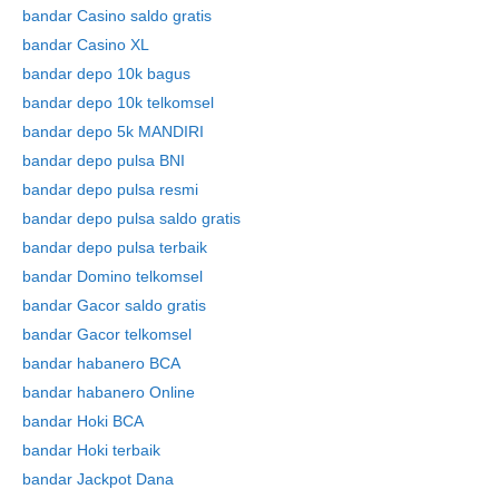
bandar Casino saldo gratis
bandar Casino XL
bandar depo 10k bagus
bandar depo 10k telkomsel
bandar depo 5k MANDIRI
bandar depo pulsa BNI
bandar depo pulsa resmi
bandar depo pulsa saldo gratis
bandar depo pulsa terbaik
bandar Domino telkomsel
bandar Gacor saldo gratis
bandar Gacor telkomsel
bandar habanero BCA
bandar habanero Online
bandar Hoki BCA
bandar Hoki terbaik
bandar Jackpot Dana