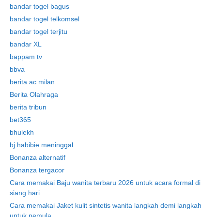
bandar togel bagus
bandar togel telkomsel
bandar togel terjitu
bandar XL
bappam tv
bbva
berita ac milan
Berita Olahraga
berita tribun
bet365
bhulekh
bj habibie meninggal
Bonanza alternatif
Bonanza tergacor
Cara memakai Baju wanita terbaru 2026 untuk acara formal di
siang hari
Cara memakai Jaket kulit sintetis wanita langkah demi langkah
untuk pemula.