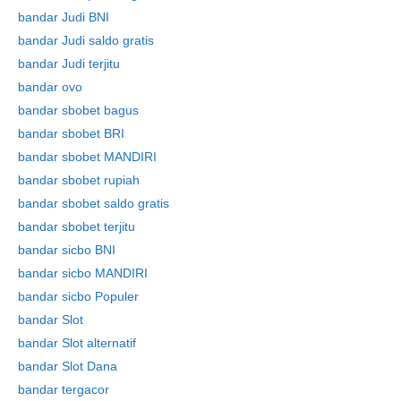
bandar Judi BNI
bandar Judi saldo gratis
bandar Judi terjitu
bandar ovo
bandar sbobet bagus
bandar sbobet BRI
bandar sbobet MANDIRI
bandar sbobet rupiah
bandar sbobet saldo gratis
bandar sbobet terjitu
bandar sicbo BNI
bandar sicbo MANDIRI
bandar sicbo Populer
bandar Slot
bandar Slot alternatif
bandar Slot Dana
bandar tergacor