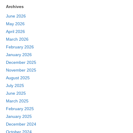
Archives
June 2026
May 2026
April 2026
March 2026
February 2026
January 2026
December 2025
November 2025
August 2025
July 2025
June 2025
March 2025
February 2025
January 2025
December 2024
October 2024