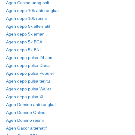
Agen Casino uang asli
Agen depo 10k anti rungkat
Agen depo 10k resmi
Agen depo 5k alternatif
Agen depo 5k aman
Agen depo 5k BCA
Agen depo 5k BNI
Agen depo pulsa 24 Jam
Agen depo pulsa Dana
Agen depo pulsa Populer
Agen depo pulsa terjitu
Agen depo pulsa Wallet
Agen depo pulsa XL
Agen Domino anti rungkat
Agen Domino Online
Agen Domino resmi
Agen Gacor alternatif