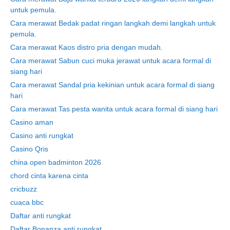
untuk pemula.
Cara merawat Bedak padat ringan langkah demi langkah untuk
pemula.
Cara merawat Kaos distro pria dengan mudah.
Cara merawat Sabun cuci muka jerawat untuk acara formal di
siang hari
Cara merawat Sandal pria kekinian untuk acara formal di siang
hari
Cara merawat Tas pesta wanita untuk acara formal di siang hari
Casino aman
Casino anti rungkat
Casino Qris
china open badminton 2026
chord cinta karena cinta
cricbuzz
cuaca bbc
Daftar anti rungkat
Daftar Bonanza anti rungkat