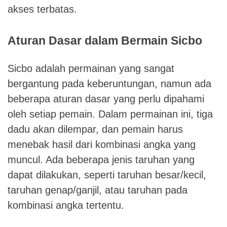
akses terbatas.
Aturan Dasar dalam Bermain Sicbo
Sicbo adalah permainan yang sangat
bergantung pada keberuntungan, namun ada
beberapa aturan dasar yang perlu dipahami
oleh setiap pemain. Dalam permainan ini, tiga
dadu akan dilempar, dan pemain harus
menebak hasil dari kombinasi angka yang
muncul. Ada beberapa jenis taruhan yang
dapat dilakukan, seperti taruhan besar/kecil,
taruhan genap/ganjil, atau taruhan pada
kombinasi angka tertentu.