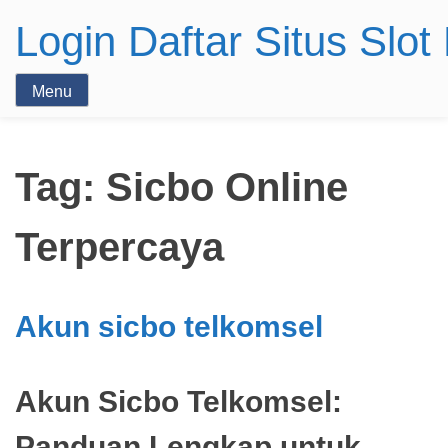
Login Daftar Situs Slo
Menu
Tag:
Sicbo Online
Terpercaya
Akun sicbo telkomsel
Akun Sicbo Telkomsel:
Panduan Lengkap untuk