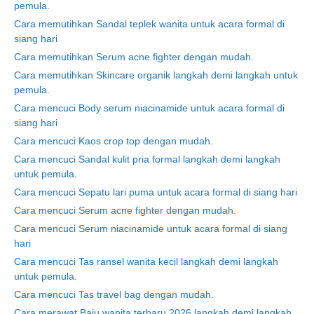
pemula.
Cara memutihkan Sandal teplek wanita untuk acara formal di
siang hari
Cara memutihkan Serum acne fighter dengan mudah.
Cara memutihkan Skincare organik langkah demi langkah untuk
pemula.
Cara mencuci Body serum niacinamide untuk acara formal di
siang hari
Cara mencuci Kaos crop top dengan mudah.
Cara mencuci Sandal kulit pria formal langkah demi langkah
untuk pemula.
Cara mencuci Sepatu lari puma untuk acara formal di siang hari
Cara mencuci Serum acne fighter dengan mudah.
Cara mencuci Serum niacinamide untuk acara formal di siang
hari
Cara mencuci Tas ransel wanita kecil langkah demi langkah
untuk pemula.
Cara mencuci Tas travel bag dengan mudah.
Cara merawat Baju wanita terbaru 2026 langkah demi langkah