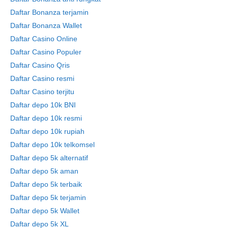
Daftar Bonanza terjamin
Daftar Bonanza Wallet
Daftar Casino Online
Daftar Casino Populer
Daftar Casino Qris
Daftar Casino resmi
Daftar Casino terjitu
Daftar depo 10k BNI
Daftar depo 10k resmi
Daftar depo 10k rupiah
Daftar depo 10k telkomsel
Daftar depo 5k alternatif
Daftar depo 5k aman
Daftar depo 5k terbaik
Daftar depo 5k terjamin
Daftar depo 5k Wallet
Daftar depo 5k XL