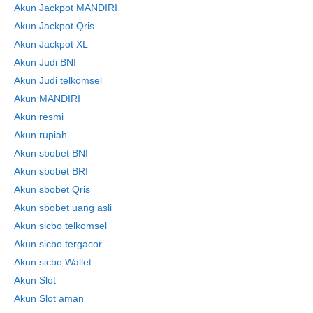
Akun Jackpot MANDIRI
Akun Jackpot Qris
Akun Jackpot XL
Akun Judi BNI
Akun Judi telkomsel
Akun MANDIRI
Akun resmi
Akun rupiah
Akun sbobet BNI
Akun sbobet BRI
Akun sbobet Qris
Akun sbobet uang asli
Akun sicbo telkomsel
Akun sicbo tergacor
Akun sicbo Wallet
Akun Slot
Akun Slot aman