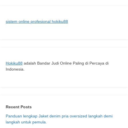
sistem online profesional hokiku88
Hokiku88
adalah Bandar Judi Online Paling di Percaya di
Indonesia.
Recent Posts
Panduan lengkap Jaket denim pria oversized langkah demi
langkah untuk pemula.