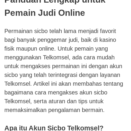
Pemain Judi Online
Permainan sicbo telah lama menjadi favorit
bagi banyak penggemar judi, baik di kasino
fisik maupun online. Untuk pemain yang
menggunakan Telkomsel, ada cara mudah
untuk mengakses permainan ini dengan akun
sicbo yang telah terintegrasi dengan layanan
Telkomsel. Artikel ini akan membahas tentang
bagaimana cara mengakses akun sicbo
Telkomsel, serta aturan dan tips untuk
memaksimalkan pengalaman bermain.
Apa itu Akun Sicbo Telkomsel?