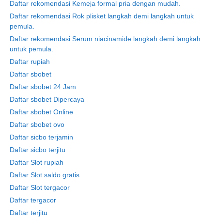
Daftar rekomendasi Kemeja formal pria dengan mudah.
Daftar rekomendasi Rok plisket langkah demi langkah untuk
pemula.
Daftar rekomendasi Serum niacinamide langkah demi langkah
untuk pemula.
Daftar rupiah
Daftar sbobet
Daftar sbobet 24 Jam
Daftar sbobet Dipercaya
Daftar sbobet Online
Daftar sbobet ovo
Daftar sicbo terjamin
Daftar sicbo terjitu
Daftar Slot rupiah
Daftar Slot saldo gratis
Daftar Slot tergacor
Daftar tergacor
Daftar terjitu