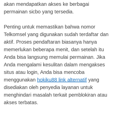
akan mendapatkan akses ke berbagai
permainan sicbo yang tersedia.
Penting untuk memastikan bahwa nomor
Telkomsel yang digunakan sudah terdaftar dan
aktif. Proses pendaftaran biasanya hanya
memerlukan beberapa menit, dan setelah itu
Anda bisa langsung memulai permainan. Jika
Anda mengalami kesulitan dalam mengakses
situs atau login, Anda bisa mencoba
menggunakan
hokiku88 link alternatif
yang
disediakan oleh penyedia layanan untuk
menghindari masalah terkait pemblokiran atau
akses terbatas.