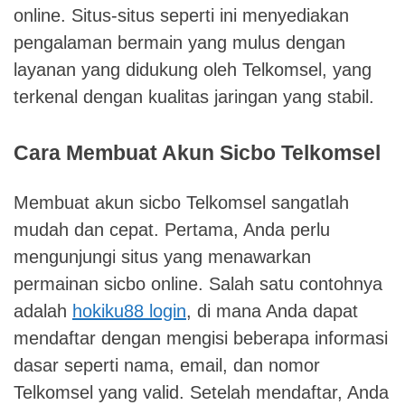
online. Situs-situs seperti ini menyediakan
pengalaman bermain yang mulus dengan
layanan yang didukung oleh Telkomsel, yang
terkenal dengan kualitas jaringan yang stabil.
Cara Membuat Akun Sicbo Telkomsel
Membuat akun sicbo Telkomsel sangatlah
mudah dan cepat. Pertama, Anda perlu
mengunjungi situs yang menawarkan
permainan sicbo online. Salah satu contohnya
adalah
hokiku88 login
, di mana Anda dapat
mendaftar dengan mengisi beberapa informasi
dasar seperti nama, email, dan nomor
Telkomsel yang valid. Setelah mendaftar, Anda