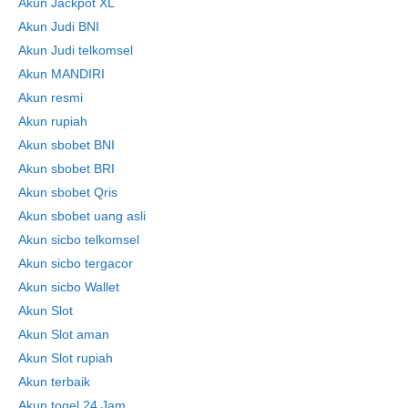
Akun Jackpot XL
Akun Judi BNI
Akun Judi telkomsel
Akun MANDIRI
Akun resmi
Akun rupiah
Akun sbobet BNI
Akun sbobet BRI
Akun sbobet Qris
Akun sbobet uang asli
Akun sicbo telkomsel
Akun sicbo tergacor
Akun sicbo Wallet
Akun Slot
Akun Slot aman
Akun Slot rupiah
Akun terbaik
Akun togel 24 Jam