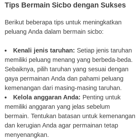
Tips Bermain Sicbo dengan Sukses
Berikut beberapa tips untuk meningkatkan
peluang Anda dalam bermain sicbo:
Kenali jenis taruhan:
Setiap jenis taruhan
memiliki peluang menang yang berbeda-beda.
Sebaiknya, pilih taruhan yang sesuai dengan
gaya permainan Anda dan pahami peluang
kemenangan dari masing-masing taruhan.
Kelola anggaran Anda:
Penting untuk
memiliki anggaran yang jelas sebelum
bermain. Tentukan batasan untuk kemenangan
dan kerugian Anda agar permainan tetap
menyenangkan.