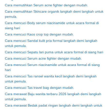
Cara memutihkan Serum acne fighter dengan mudah.
Cara memutihkan Skincare organik langkah demi langkah untuk
pemula.
Cara mencuci Body serum niacinamide untuk acara formal di
siang hari
Cara mencuci Kaos crop top dengan mudah.
Cara mencuci Sandal kulit pria formal langkah demi langkah
untuk pemula.
Cara mencuci Sepatu lari puma untuk acara formal di siang hari
Cara mencuci Serum acne fighter dengan mudah.
Cara mencuci Serum niacinamide untuk acara formal di siang
hari
Cara mencuci Tas ransel wanita kecil langkah demi langkah
untuk pemula.
Cara mencuci Tas travel bag dengan mudah.
Cara merawat Baju wanita terbaru 2026 langkah demi langkah
untuk pemula.
Cara merawat Bedak padat ringan langkah demi langkah untuk