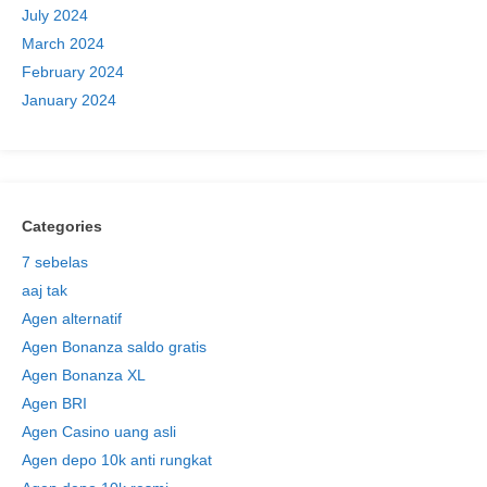
July 2024
March 2024
February 2024
January 2024
Categories
7 sebelas
aaj tak
Agen alternatif
Agen Bonanza saldo gratis
Agen Bonanza XL
Agen BRI
Agen Casino uang asli
Agen depo 10k anti rungkat