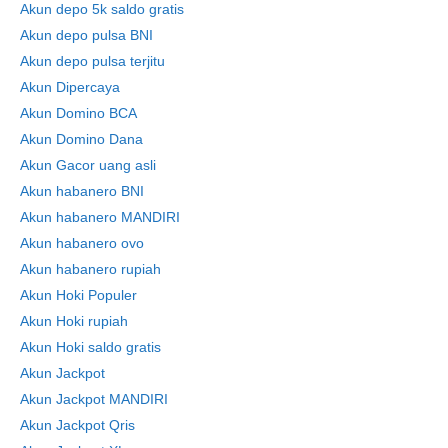
Akun depo 5k saldo gratis
Akun depo pulsa BNI
Akun depo pulsa terjitu
Akun Dipercaya
Akun Domino BCA
Akun Domino Dana
Akun Gacor uang asli
Akun habanero BNI
Akun habanero MANDIRI
Akun habanero ovo
Akun habanero rupiah
Akun Hoki Populer
Akun Hoki rupiah
Akun Hoki saldo gratis
Akun Jackpot
Akun Jackpot MANDIRI
Akun Jackpot Qris