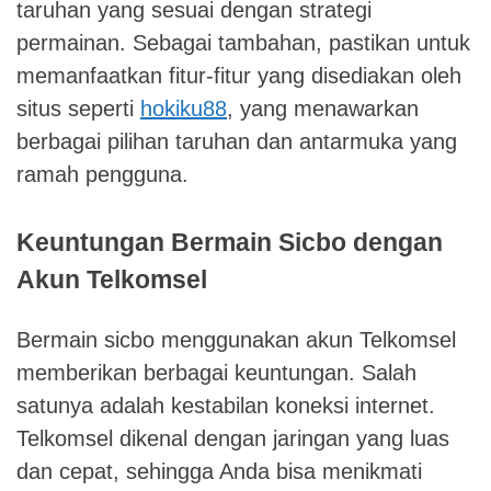
taruhan yang sesuai dengan strategi
permainan. Sebagai tambahan, pastikan untuk
memanfaatkan fitur-fitur yang disediakan oleh
situs seperti
hokiku88
, yang menawarkan
berbagai pilihan taruhan dan antarmuka yang
ramah pengguna.
Keuntungan Bermain Sicbo dengan
Akun Telkomsel
Bermain sicbo menggunakan akun Telkomsel
memberikan berbagai keuntungan. Salah
satunya adalah kestabilan koneksi internet.
Telkomsel dikenal dengan jaringan yang luas
dan cepat, sehingga Anda bisa menikmati