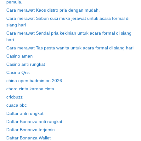
pemula.
Cara merawat Kaos distro pria dengan mudah.
Cara merawat Sabun cuci muka jerawat untuk acara formal di
siang hari
Cara merawat Sandal pria kekinian untuk acara formal di siang
hari
Cara merawat Tas pesta wanita untuk acara formal di siang hari
Casino aman
Casino anti rungkat
Casino Qris
china open badminton 2026
chord cinta karena cinta
cricbuzz
cuaca bbc
Daftar anti rungkat
Daftar Bonanza anti rungkat
Daftar Bonanza terjamin
Daftar Bonanza Wallet