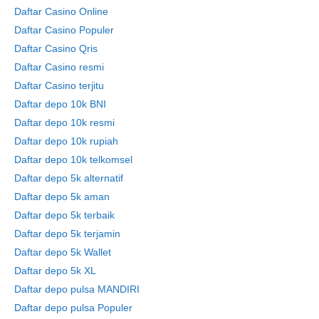
Daftar Casino Online
Daftar Casino Populer
Daftar Casino Qris
Daftar Casino resmi
Daftar Casino terjitu
Daftar depo 10k BNI
Daftar depo 10k resmi
Daftar depo 10k rupiah
Daftar depo 10k telkomsel
Daftar depo 5k alternatif
Daftar depo 5k aman
Daftar depo 5k terbaik
Daftar depo 5k terjamin
Daftar depo 5k Wallet
Daftar depo 5k XL
Daftar depo pulsa MANDIRI
Daftar depo pulsa Populer