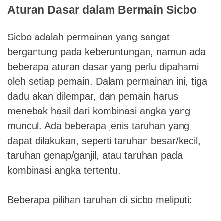
Aturan Dasar dalam Bermain Sicbo
Sicbo adalah permainan yang sangat
bergantung pada keberuntungan, namun ada
beberapa aturan dasar yang perlu dipahami
oleh setiap pemain. Dalam permainan ini, tiga
dadu akan dilempar, dan pemain harus
menebak hasil dari kombinasi angka yang
muncul. Ada beberapa jenis taruhan yang
dapat dilakukan, seperti taruhan besar/kecil,
taruhan genap/ganjil, atau taruhan pada
kombinasi angka tertentu.
Beberapa pilihan taruhan di sicbo meliputi: