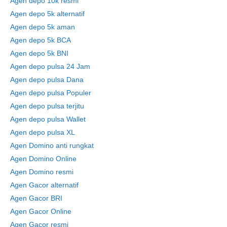
Agen depo 10k resmi
Agen depo 5k alternatif
Agen depo 5k aman
Agen depo 5k BCA
Agen depo 5k BNI
Agen depo pulsa 24 Jam
Agen depo pulsa Dana
Agen depo pulsa Populer
Agen depo pulsa terjitu
Agen depo pulsa Wallet
Agen depo pulsa XL
Agen Domino anti rungkat
Agen Domino Online
Agen Domino resmi
Agen Gacor alternatif
Agen Gacor BRI
Agen Gacor Online
Agen Gacor resmi