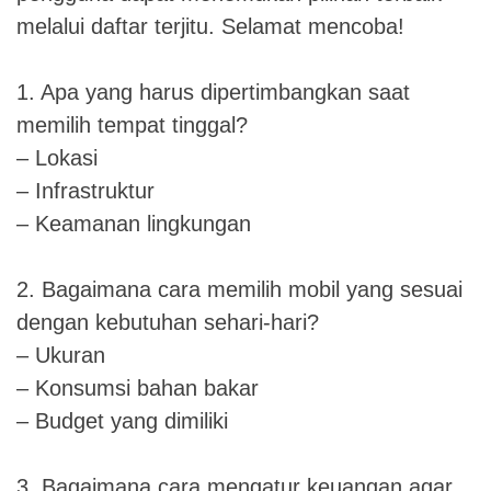
melalui daftar terjitu. Selamat mencoba!
1. Apa yang harus dipertimbangkan saat
memilih tempat tinggal?
– Lokasi
– Infrastruktur
– Keamanan lingkungan
2. Bagaimana cara memilih mobil yang sesuai
dengan kebutuhan sehari-hari?
– Ukuran
– Konsumsi bahan bakar
– Budget yang dimiliki
3. Bagaimana cara mengatur keuangan agar