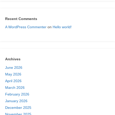
Recent Comments
A WordPress Commenter
on
Hello world!
Archives
June 2026
May 2026
April 2026
March 2026
February 2026
January 2026
December 2025
November 2025