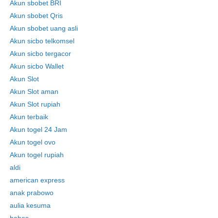
Akun sbobet BRI
Akun sbobet Qris
Akun sbobet uang asli
Skip
Akun sicbo telkomsel
to
Akun sicbo tergacor
content
Akun sicbo Wallet
Akun Slot
Akun Slot aman
Akun Slot rupiah
Akun terbaik
Akun togel 24 Jam
Akun togel ovo
Akun togel rupiah
aldi
american express
anak prabowo
aulia kesuma
babes