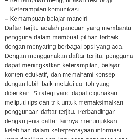
– Kemampuan menggunakan teknologi
– Keterampilan komunikasi
– Kemampuan belajar mandiri
Daftar terjitu adalah panduan yang membantu
pengguna dalam membuat pilihan terbaik
dengan menyaring berbagai opsi yang ada.
Dengan menggunakan daftar terjitu, pengguna
dapat meningkatkan keterampilan, belajar
konten edukatif, dan memahami konsep
dengan lebih baik melalui contoh yang
diberikan. Strategi yang dapat digunakan
meliputi tips dan trik untuk memaksimalkan
penggunaan daftar terjitu. Perbandingan
dengan jenis daftar lainnya menunjukkan
kelebihan dalam keterpercayaan informasi