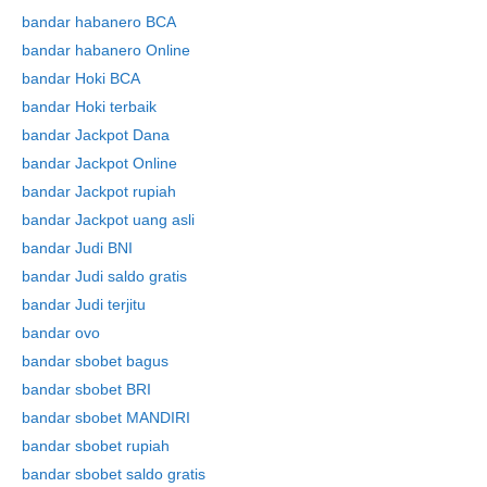
bandar habanero BCA
bandar habanero Online
bandar Hoki BCA
bandar Hoki terbaik
bandar Jackpot Dana
bandar Jackpot Online
bandar Jackpot rupiah
bandar Jackpot uang asli
bandar Judi BNI
bandar Judi saldo gratis
bandar Judi terjitu
bandar ovo
bandar sbobet bagus
bandar sbobet BRI
bandar sbobet MANDIRI
bandar sbobet rupiah
bandar sbobet saldo gratis