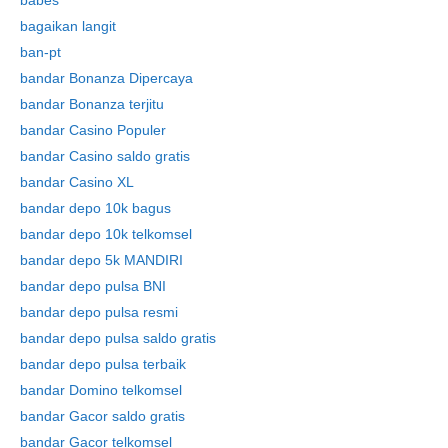
bagaikan langit
ban-pt
bandar Bonanza Dipercaya
bandar Bonanza terjitu
bandar Casino Populer
bandar Casino saldo gratis
bandar Casino XL
bandar depo 10k bagus
bandar depo 10k telkomsel
bandar depo 5k MANDIRI
bandar depo pulsa BNI
bandar depo pulsa resmi
bandar depo pulsa saldo gratis
bandar depo pulsa terbaik
bandar Domino telkomsel
bandar Gacor saldo gratis
bandar Gacor telkomsel