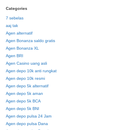
Categories
7 sebelas
aaj tak
Agen alternatif
Agen Bonanza saldo gratis
Agen Bonanza XL
Agen BRI
Agen Casino uang asli
Agen depo 10k anti rungkat
Agen depo 10k resmi
Agen depo 5k alternatif
Agen depo 5k aman
Agen depo 5k BCA
Agen depo 5k BNI
Agen depo pulsa 24 Jam
Agen depo pulsa Dana