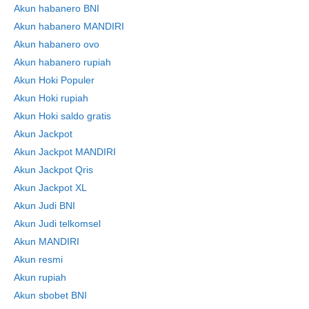
Akun habanero BNI
Akun habanero MANDIRI
Akun habanero ovo
Akun habanero rupiah
Akun Hoki Populer
Akun Hoki rupiah
Akun Hoki saldo gratis
Akun Jackpot
Akun Jackpot MANDIRI
Akun Jackpot Qris
Akun Jackpot XL
Akun Judi BNI
Akun Judi telkomsel
Akun MANDIRI
Akun resmi
Akun rupiah
Akun sbobet BNI