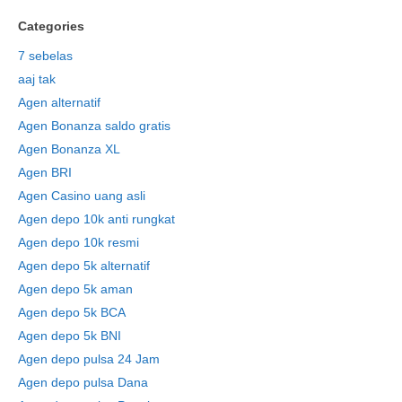
Categories
7 sebelas
aaj tak
Agen alternatif
Agen Bonanza saldo gratis
Agen Bonanza XL
Agen BRI
Agen Casino uang asli
Agen depo 10k anti rungkat
Agen depo 10k resmi
Agen depo 5k alternatif
Agen depo 5k aman
Agen depo 5k BCA
Agen depo 5k BNI
Agen depo pulsa 24 Jam
Agen depo pulsa Dana