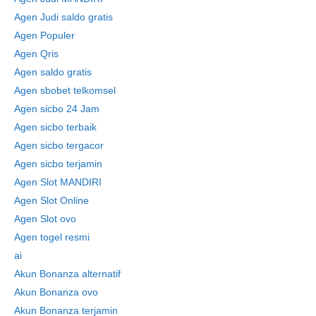
Agen Judi saldo gratis
Agen Populer
Agen Qris
Agen saldo gratis
Agen sbobet telkomsel
Agen sicbo 24 Jam
Agen sicbo terbaik
Agen sicbo tergacor
Agen sicbo terjamin
Agen Slot MANDIRI
Agen Slot Online
Agen Slot ovo
Agen togel resmi
ai
Akun Bonanza alternatif
Akun Bonanza ovo
Akun Bonanza terjamin