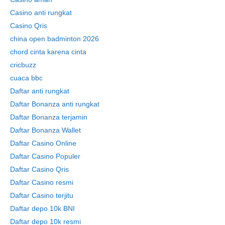
Casino anti rungkat
Casino Qris
china open badminton 2026
chord cinta karena cinta
cricbuzz
cuaca bbc
Daftar anti rungkat
Daftar Bonanza anti rungkat
Daftar Bonanza terjamin
Daftar Bonanza Wallet
Daftar Casino Online
Daftar Casino Populer
Daftar Casino Qris
Daftar Casino resmi
Daftar Casino terjitu
Daftar depo 10k BNI
Daftar depo 10k resmi