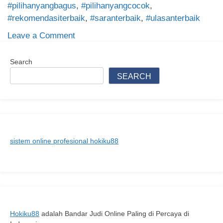
#pilihanyangbagus
,
#pilihanyangcocok
,
#rekomendasiterbaik
,
#saranterbaik
,
#ulasanterbaik
on
Leave a Comment
Daftar
Terjitu:
Search
Panduan
SEARCH
Mencari
Pilihan
Terbaik
sistem online profesional hokiku88
Hokiku88
adalah Bandar Judi Online Paling di Percaya di