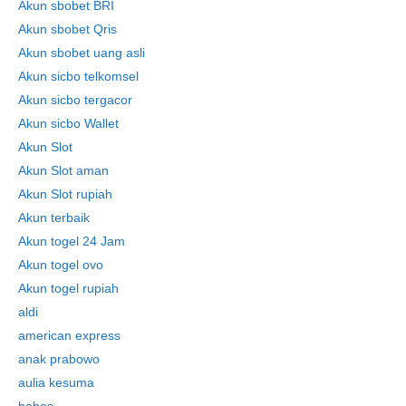
Akun sbobet BRI
Akun sbobet Qris
Akun sbobet uang asli
Skip
Akun sicbo telkomsel
to
Akun sicbo tergacor
content
Akun sicbo Wallet
Akun Slot
Akun Slot aman
Akun Slot rupiah
Akun terbaik
Akun togel 24 Jam
Akun togel ovo
Akun togel rupiah
aldi
american express
anak prabowo
aulia kesuma
babes