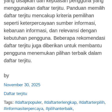
yang disajikan dan kepuasan pengguna yang
menggunakan daftar terjitu. Panduan memilih
daftar terjitu mencakup kriteria pemilihan
seperti keterpercayaan sumber informasi,
kebaruan informasi, dan relevansi dengan
kebutuhan pengguna. Beberapa rekomendasi
daftar terjitu juga diberikan untuk membantu
pengguna menemukan pilihan terbaik dalam
daftar terjitu.
by
November 30, 2025
Daftar terjitu
Tags:
#daftarpopuler
,
#daftarterlengkap
,
#daftarterpilih
,
#informasiterpercaya
,
#pilihanterbaik
,