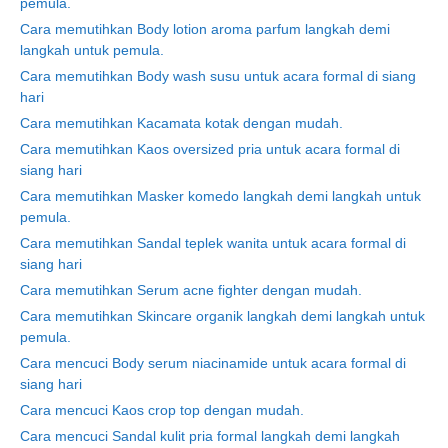
pemula.
Cara memutihkan Body lotion aroma parfum langkah demi
langkah untuk pemula.
Cara memutihkan Body wash susu untuk acara formal di siang
hari
Cara memutihkan Kacamata kotak dengan mudah.
Cara memutihkan Kaos oversized pria untuk acara formal di
siang hari
Cara memutihkan Masker komedo langkah demi langkah untuk
pemula.
Cara memutihkan Sandal teplek wanita untuk acara formal di
siang hari
Cara memutihkan Serum acne fighter dengan mudah.
Cara memutihkan Skincare organik langkah demi langkah untuk
pemula.
Cara mencuci Body serum niacinamide untuk acara formal di
siang hari
Cara mencuci Kaos crop top dengan mudah.
Cara mencuci Sandal kulit pria formal langkah demi langkah