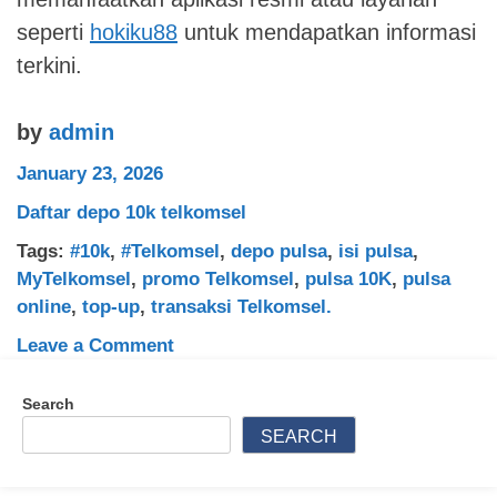
seperti
hokiku88
untuk mendapatkan informasi
terkini.
by
admin
January 23, 2026
Daftar depo 10k telkomsel
Tags:
#10k
,
#Telkomsel
,
depo pulsa
,
isi pulsa
,
MyTelkomsel
,
promo Telkomsel
,
pulsa 10K
,
pulsa
online
,
top-up
,
transaksi Telkomsel.
on
Leave a Comment
Daftar
depo
Search
10k
SEARCH
telkomsel