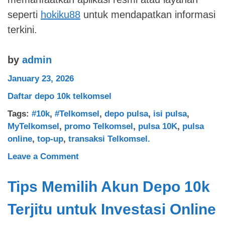
seperti
hokiku88
untuk mendapatkan informasi
terkini.
by
admin
January 23, 2026
Daftar depo 10k telkomsel
Tags:
#10k
,
#Telkomsel
,
depo pulsa
,
isi pulsa
,
MyTelkomsel
,
promo Telkomsel
,
pulsa 10K
,
pulsa
online
,
top-up
,
transaksi Telkomsel.
on
Leave a Comment
Daftar
depo
Tips Memilih Akun Depo 10k
10k
Terjitu untuk Investasi Online
telkomsel