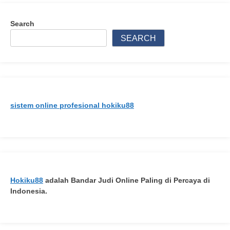
Tips
Memilih
Search
Akun
SEARCH
Depo
10k
Terjitu
untuk
Investasi
sistem online profesional hokiku88
Online
Anda
Hokiku88
adalah Bandar Judi Online Paling di Percaya di
Indonesia.