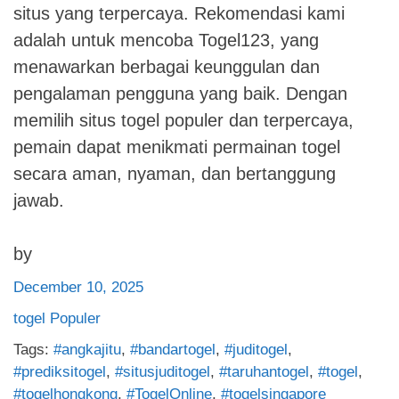
situs yang terpercaya. Rekomendasi kami
adalah untuk mencoba Togel123, yang
menawarkan berbagai keunggulan dan
pengalaman pengguna yang baik. Dengan
memilih situs togel populer dan terpercaya,
pemain dapat menikmati permainan togel
secara aman, nyaman, dan bertanggung
jawab.
by
December 10, 2025
togel Populer
Tags:
#angkajitu
,
#bandartogel
,
#juditogel
,
#prediksitogel
,
#situsjuditogel
,
#taruhantogel
,
#togel
,
#togelhongkong
,
#TogelOnline
,
#togelsingapore