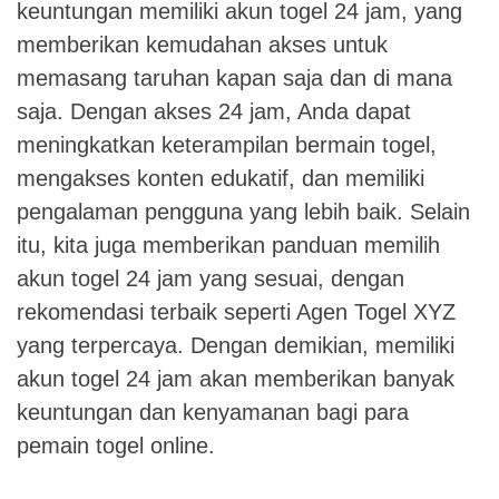
keuntungan memiliki akun togel 24 jam, yang
memberikan kemudahan akses untuk
memasang taruhan kapan saja dan di mana
saja. Dengan akses 24 jam, Anda dapat
meningkatkan keterampilan bermain togel,
mengakses konten edukatif, dan memiliki
pengalaman pengguna yang lebih baik. Selain
itu, kita juga memberikan panduan memilih
akun togel 24 jam yang sesuai, dengan
rekomendasi terbaik seperti Agen Togel XYZ
yang terpercaya. Dengan demikian, memiliki
akun togel 24 jam akan memberikan banyak
keuntungan dan kenyamanan bagi para
pemain togel online.