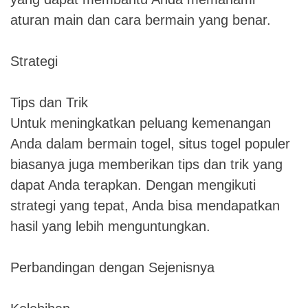
aturan main dan cara bermain yang benar.
Strategi
Tips dan Trik
Untuk meningkatkan peluang kemenangan
Anda dalam bermain togel, situs togel populer
biasanya juga memberikan tips dan trik yang
dapat Anda terapkan. Dengan mengikuti
strategi yang tepat, Anda bisa mendapatkan
hasil yang lebih menguntungkan.
Perbandingan dengan Sejenisnya