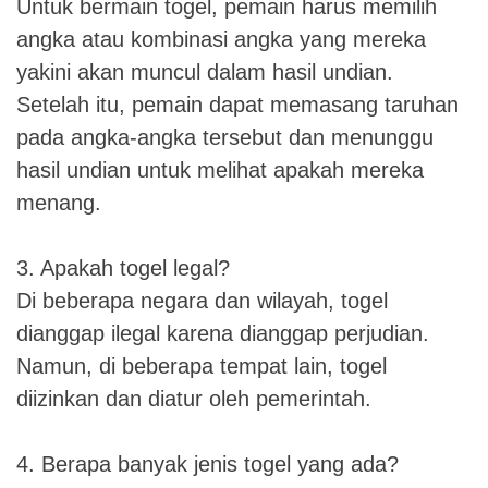
Untuk bermain togel, pemain harus memilih
angka atau kombinasi angka yang mereka
yakini akan muncul dalam hasil undian.
Setelah itu, pemain dapat memasang taruhan
pada angka-angka tersebut dan menunggu
hasil undian untuk melihat apakah mereka
menang.
3. Apakah togel legal?
Di beberapa negara dan wilayah, togel
dianggap ilegal karena dianggap perjudian.
Namun, di beberapa tempat lain, togel
diizinkan dan diatur oleh pemerintah.
4. Berapa banyak jenis togel yang ada?