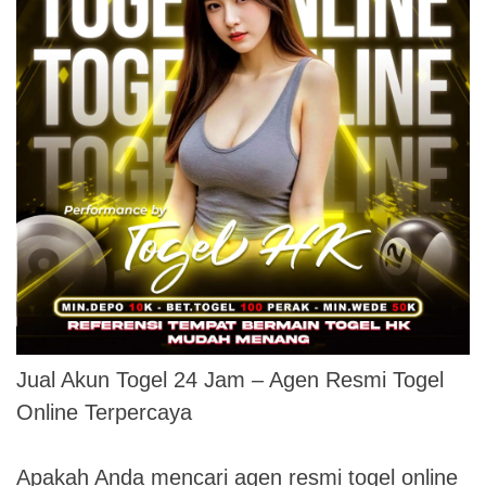
Jual Akun Togel 24 Jam – Agen Resmi Togel
Online Terpercaya
Apakah Anda mencari agen resmi togel online