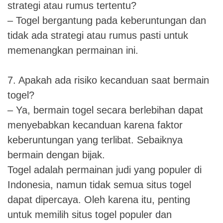
strategi atau rumus tertentu?
– Togel bergantung pada keberuntungan dan
tidak ada strategi atau rumus pasti untuk
memenangkan permainan ini.
7. Apakah ada risiko kecanduan saat bermain
togel?
– Ya, bermain togel secara berlebihan dapat
menyebabkan kecanduan karena faktor
keberuntungan yang terlibat. Sebaiknya
bermain dengan bijak.
Togel adalah permainan judi yang populer di
Indonesia, namun tidak semua situs togel
dapat dipercaya. Oleh karena itu, penting
untuk memilih situs togel populer dan