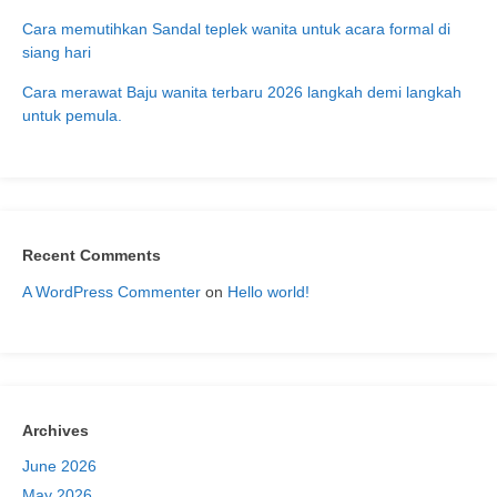
Cara memutihkan Sandal teplek wanita untuk acara formal di
siang hari
Cara merawat Baju wanita terbaru 2026 langkah demi langkah
untuk pemula.
Recent Comments
A WordPress Commenter
on
Hello world!
Skip
Archives
to
content
June 2026
May 2026