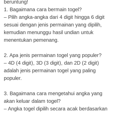
beruntung!
1. Bagaimana cara bermain togel?
– Pilih angka-angka dari 4 digit hingga 6 digit
sesuai dengan jenis permainan yang dipilih,
kemudian menunggu hasil undian untuk
menentukan pemenang.
2. Apa jenis permainan togel yang populer?
– 4D (4 digit), 3D (3 digit), dan 2D (2 digit)
adalah jenis permainan togel yang paling
populer.
3. Bagaimana cara mengetahui angka yang
akan keluar dalam togel?
– Angka togel dipilih secara acak berdasarkan