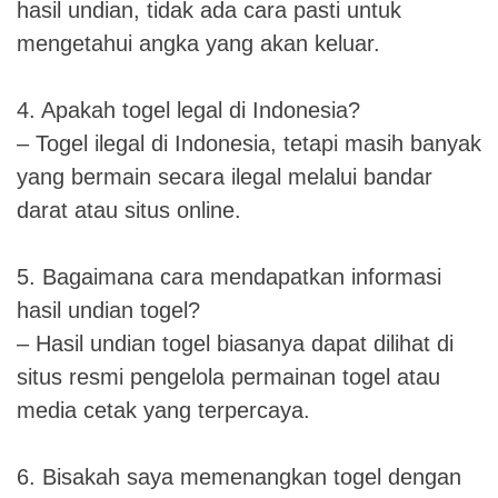
hasil undian, tidak ada cara pasti untuk
mengetahui angka yang akan keluar.
4. Apakah togel legal di Indonesia?
– Togel ilegal di Indonesia, tetapi masih banyak
yang bermain secara ilegal melalui bandar
darat atau situs online.
5. Bagaimana cara mendapatkan informasi
hasil undian togel?
– Hasil undian togel biasanya dapat dilihat di
situs resmi pengelola permainan togel atau
media cetak yang terpercaya.
6. Bisakah saya memenangkan togel dengan