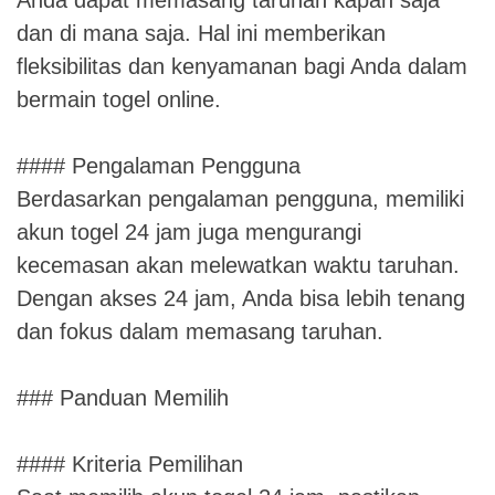
dan di mana saja. Hal ini memberikan
fleksibilitas dan kenyamanan bagi Anda dalam
bermain togel online.
#### Pengalaman Pengguna
Berdasarkan pengalaman pengguna, memiliki
akun togel 24 jam juga mengurangi
kecemasan akan melewatkan waktu taruhan.
Dengan akses 24 jam, Anda bisa lebih tenang
dan fokus dalam memasang taruhan.
### Panduan Memilih
#### Kriteria Pemilihan