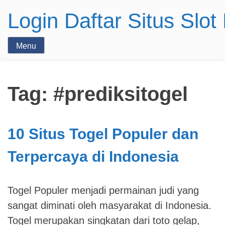
Login Daftar Situs Slo
Menu
Tag:
#prediksitogel
10 Situs Togel Populer dan
Terpercaya di Indonesia
Togel Populer menjadi permainan judi yang
sangat diminati oleh masyarakat di Indonesia.
Togel merupakan singkatan dari toto gelap,