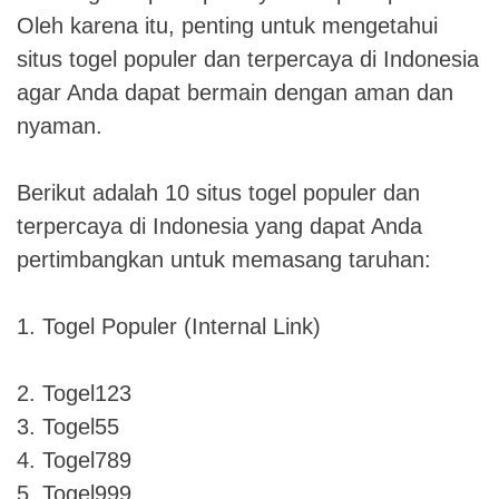
Oleh karena itu, penting untuk mengetahui
situs togel populer dan terpercaya di Indonesia
agar Anda dapat bermain dengan aman dan
nyaman.
Berikut adalah 10 situs togel populer dan
terpercaya di Indonesia yang dapat Anda
pertimbangkan untuk memasang taruhan:
1. Togel Populer (Internal Link)
2. Togel123
3. Togel55
4. Togel789
5. Togel999