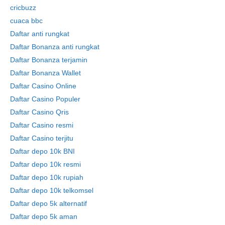
cricbuzz
cuaca bbc
Daftar anti rungkat
Daftar Bonanza anti rungkat
Daftar Bonanza terjamin
Daftar Bonanza Wallet
Daftar Casino Online
Daftar Casino Populer
Daftar Casino Qris
Daftar Casino resmi
Daftar Casino terjitu
Daftar depo 10k BNI
Daftar depo 10k resmi
Daftar depo 10k rupiah
Daftar depo 10k telkomsel
Daftar depo 5k alternatif
Daftar depo 5k aman