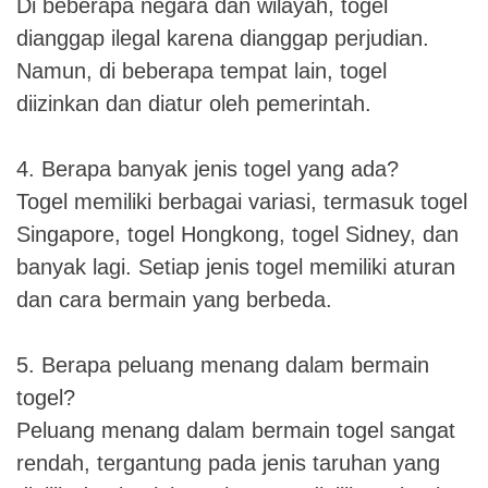
Di beberapa negara dan wilayah, togel
dianggap ilegal karena dianggap perjudian.
Namun, di beberapa tempat lain, togel
diizinkan dan diatur oleh pemerintah.
4. Berapa banyak jenis togel yang ada?
Togel memiliki berbagai variasi, termasuk togel
Singapore, togel Hongkong, togel Sidney, dan
banyak lagi. Setiap jenis togel memiliki aturan
dan cara bermain yang berbeda.
5. Berapa peluang menang dalam bermain
togel?
Peluang menang dalam bermain togel sangat
rendah, tergantung pada jenis taruhan yang