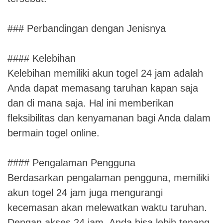
### Perbandingan dengan Jenisnya
#### Kelebihan
Kelebihan memiliki akun togel 24 jam adalah
Anda dapat memasang taruhan kapan saja
dan di mana saja. Hal ini memberikan
fleksibilitas dan kenyamanan bagi Anda dalam
bermain togel online.
#### Pengalaman Pengguna
Berdasarkan pengalaman pengguna, memiliki
akun togel 24 jam juga mengurangi
kecemasan akan melewatkan waktu taruhan.
Dengan akses 24 jam, Anda bisa lebih tenang