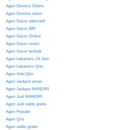
Agen Domino Online
Agen Domino resmi
Agen Gacor alternatif
Agen Gacor BRI
Agen Gacor Online
Agen Gacor resmi
Agen Gacor terbaik
Agen habanero 24 Jam
Agen habanero Qris
Agen Hoki Qris
Agen Jackpot aman
Agen Jackpot MANDIRI
Agen Judi MANDIRI
Agen Judi saldo gratis
Agen Populer
Agen Qris
Agen saldo gratis