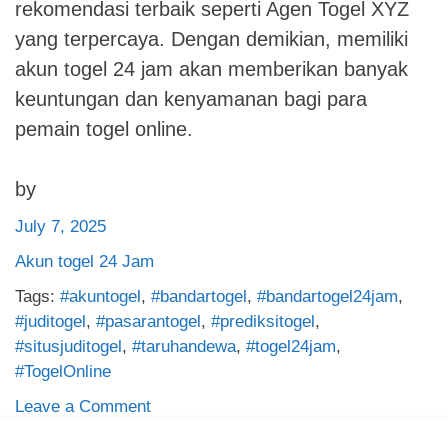
rekomendasi terbaik seperti Agen Togel XYZ
yang terpercaya. Dengan demikian, memiliki
akun togel 24 jam akan memberikan banyak
keuntungan dan kenyamanan bagi para
pemain togel online.
by
July 7, 2025
Akun togel 24 Jam
Tags:
#akuntogel
,
#bandartogel
,
#bandartogel24jam
,
#juditogel
,
#pasarantogel
,
#prediksitogel
,
#situsjuditogel
,
#taruhandewa
,
#togel24jam
,
#TogelOnline
on
Leave a Comment
Jual