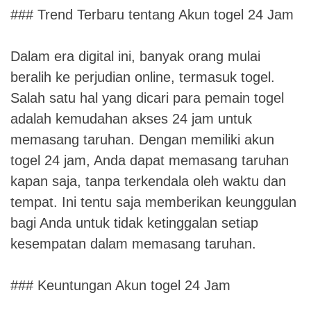
### Trend Terbaru tentang Akun togel 24 Jam
Dalam era digital ini, banyak orang mulai
beralih ke perjudian online, termasuk togel.
Salah satu hal yang dicari para pemain togel
adalah kemudahan akses 24 jam untuk
memasang taruhan. Dengan memiliki akun
togel 24 jam, Anda dapat memasang taruhan
kapan saja, tanpa terkendala oleh waktu dan
tempat. Ini tentu saja memberikan keunggulan
bagi Anda untuk tidak ketinggalan setiap
kesempatan dalam memasang taruhan.
### Keuntungan Akun togel 24 Jam