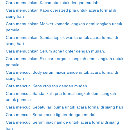
Cara memutihkan Kacamata kotak dengan mudah.
Cara memutihkan Kaos oversized pria untuk acara formal di
siang hari
Cara memutihkan Masker komedo langkah demi langkah untuk
pemula.
Cara memutihkan Sandal teplek wanita untuk acara formal di
siang hari
Cara memutihkan Serum acne fighter dengan mudah.
Cara memutihkan Skincare organik langkah demi langkah untuk
pemula.
Cara mencuci Body serum niacinamide untuk acara formal di
siang hari
Cara mencuci Kaos crop top dengan mudah.
Cara mencuci Sandal kulit pria formal langkah demi langkah
untuk pemula.
Cara mencuci Sepatu lari puma untuk acara formal di siang hari
Cara mencuci Serum acne fighter dengan mudah.
Cara mencuci Serum niacinamide untuk acara formal di siang
hari