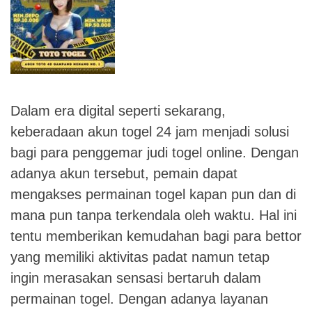
Dalam era digital seperti sekarang,
keberadaan akun togel 24 jam menjadi solusi
bagi para penggemar judi togel online. Dengan
adanya akun tersebut, pemain dapat
mengakses permainan togel kapan pun dan di
mana pun tanpa terkendala oleh waktu. Hal ini
tentu memberikan kemudahan bagi para bettor
yang memiliki aktivitas padat namun tetap
ingin merasakan sensasi bertaruh dalam
permainan togel. Dengan adanya layanan