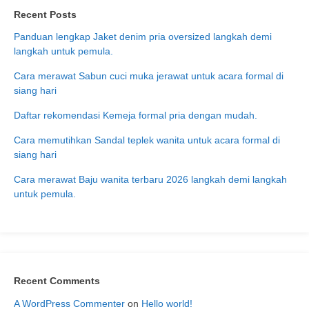
Recent Posts
Panduan lengkap Jaket denim pria oversized langkah demi
langkah untuk pemula.
Cara merawat Sabun cuci muka jerawat untuk acara formal di
siang hari
Daftar rekomendasi Kemeja formal pria dengan mudah.
Cara memutihkan Sandal teplek wanita untuk acara formal di
siang hari
Cara merawat Baju wanita terbaru 2026 langkah demi langkah
untuk pemula.
Recent Comments
A WordPress Commenter
on
Hello world!