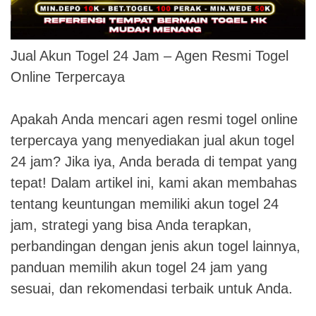
Jual Akun Togel 24 Jam – Agen Resmi Togel
Online Terpercaya
Apakah Anda mencari agen resmi togel online
terpercaya yang menyediakan jual akun togel
24 jam? Jika iya, Anda berada di tempat yang
tepat! Dalam artikel ini, kami akan membahas
tentang keuntungan memiliki akun togel 24
jam, strategi yang bisa Anda terapkan,
perbandingan dengan jenis akun togel lainnya,
panduan memilih akun togel 24 jam yang
sesuai, dan rekomendasi terbaik untuk Anda.