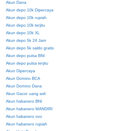
Akun Dana
Akun depo 10k Dipercaya
Akun depo 10k rupiah
Akun depo 10k terjitu
Akun depo 10k XL
Akun depo 5k 24 Jam
Akun depo 5k saldo gratis
Akun depo pulsa BNI
Akun depo pulsa terjitu
Akun Dipercaya
Akun Domino BCA
Akun Domino Dana
Akun Gacor uang asli
Akun habanero BNI
Akun habanero MANDIRI
Akun habanero ovo
Akun habanero rupiah