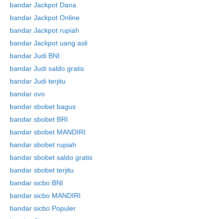
bandar Jackpot Dana
bandar Jackpot Online
bandar Jackpot rupiah
bandar Jackpot uang asli
bandar Judi BNI
bandar Judi saldo gratis
bandar Judi terjitu
bandar ovo
bandar sbobet bagus
bandar sbobet BRI
bandar sbobet MANDIRI
bandar sbobet rupiah
bandar sbobet saldo gratis
bandar sbobet terjitu
bandar sicbo BNI
bandar sicbo MANDIRI
bandar sicbo Populer