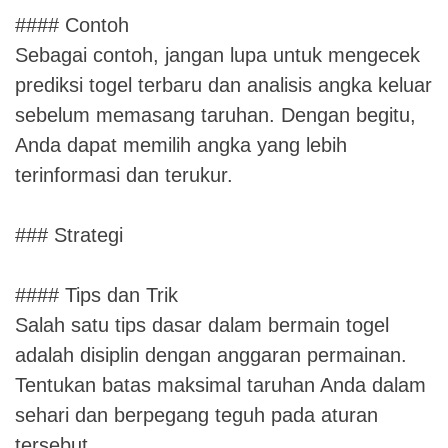
#### Contoh
Sebagai contoh, jangan lupa untuk mengecek
prediksi togel terbaru dan analisis angka keluar
sebelum memasang taruhan. Dengan begitu,
Anda dapat memilih angka yang lebih
terinformasi dan terukur.
### Strategi
#### Tips dan Trik
Salah satu tips dasar dalam bermain togel
adalah disiplin dengan anggaran permainan.
Tentukan batas maksimal taruhan Anda dalam
sehari dan berpegang teguh pada aturan
tersebut.