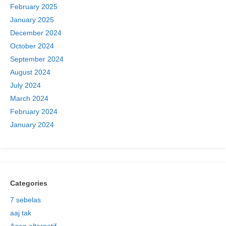
February 2025
January 2025
December 2024
October 2024
September 2024
August 2024
July 2024
March 2024
February 2024
January 2024
Categories
7 sebelas
aaj tak