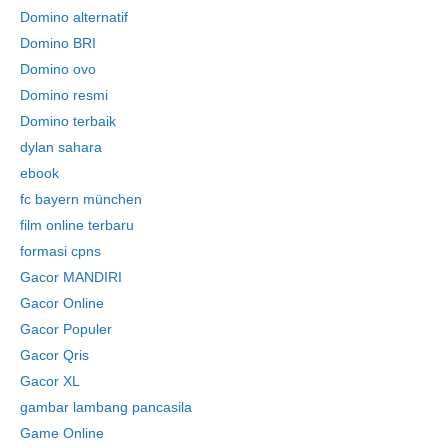
Domino alternatif
Domino BRI
Domino ovo
Domino resmi
Domino terbaik
dylan sahara
ebook
fc bayern münchen
film online terbaru
formasi cpns
Gacor MANDIRI
Gacor Online
Gacor Populer
Gacor Qris
Gacor XL
gambar lambang pancasila
Game Online