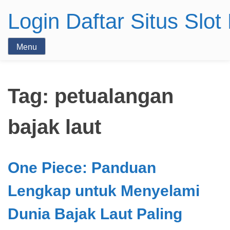
Login Daftar Situs Slo
Menu
Tag:
petualangan
bajak laut
One Piece: Panduan
Lengkap untuk Menyelami
Dunia Bajak Laut Paling