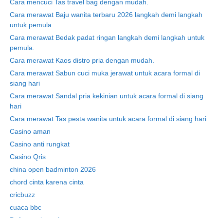
Cara mencuci Tas travel bag dengan mudah.
Cara merawat Baju wanita terbaru 2026 langkah demi langkah
untuk pemula.
Cara merawat Bedak padat ringan langkah demi langkah untuk
pemula.
Cara merawat Kaos distro pria dengan mudah.
Cara merawat Sabun cuci muka jerawat untuk acara formal di
siang hari
Cara merawat Sandal pria kekinian untuk acara formal di siang
hari
Cara merawat Tas pesta wanita untuk acara formal di siang hari
Casino aman
Casino anti rungkat
Casino Qris
china open badminton 2026
chord cinta karena cinta
cricbuzz
cuaca bbc