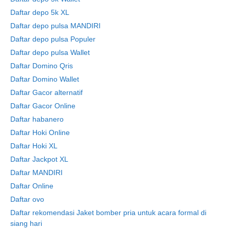
Daftar depo 5k XL
Daftar depo pulsa MANDIRI
Daftar depo pulsa Populer
Daftar depo pulsa Wallet
Daftar Domino Qris
Daftar Domino Wallet
Daftar Gacor alternatif
Daftar Gacor Online
Daftar habanero
Daftar Hoki Online
Daftar Hoki XL
Daftar Jackpot XL
Daftar MANDIRI
Daftar Online
Daftar ovo
Daftar rekomendasi Jaket bomber pria untuk acara formal di
siang hari