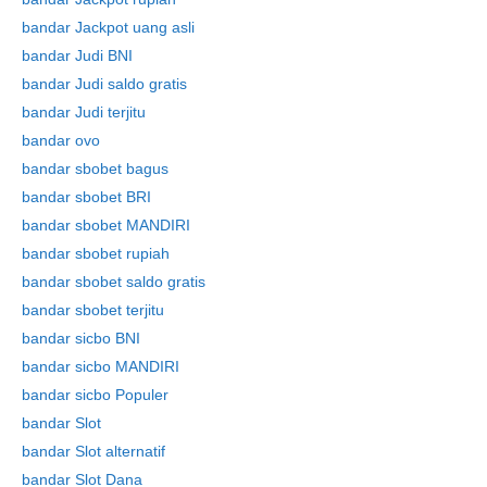
bandar Jackpot uang asli
bandar Judi BNI
bandar Judi saldo gratis
bandar Judi terjitu
bandar ovo
bandar sbobet bagus
bandar sbobet BRI
bandar sbobet MANDIRI
bandar sbobet rupiah
bandar sbobet saldo gratis
bandar sbobet terjitu
bandar sicbo BNI
bandar sicbo MANDIRI
bandar sicbo Populer
bandar Slot
bandar Slot alternatif
bandar Slot Dana