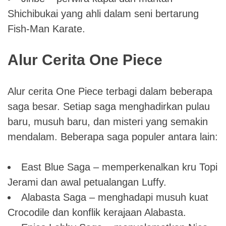
Shichibukai yang ahli dalam seni bertarung
Fish-Man Karate.
Alur Cerita One Piece
Alur cerita One Piece terbagi dalam beberapa
saga besar. Setiap saga menghadirkan pulau
baru, musuh baru, dan misteri yang semakin
mendalam. Beberapa saga populer antara lain:
East Blue Saga – memperkenalkan kru Topi
Jerami dan awal petualangan Luffy.
Alabasta Saga – menghadapi musuh kuat
Crocodile dan konflik kerajaan Alabasta.