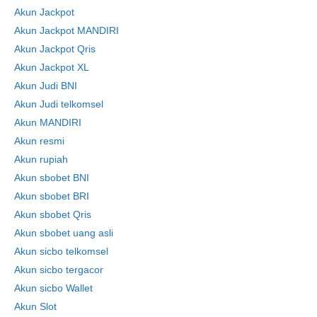
Akun Jackpot
Akun Jackpot MANDIRI
Akun Jackpot Qris
Akun Jackpot XL
Akun Judi BNI
Akun Judi telkomsel
Akun MANDIRI
Akun resmi
Akun rupiah
Akun sbobet BNI
Akun sbobet BRI
Akun sbobet Qris
Akun sbobet uang asli
Akun sicbo telkomsel
Akun sicbo tergacor
Akun sicbo Wallet
Akun Slot