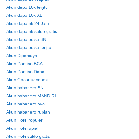
Akun depo 10k terjitu
Akun depo 10k XL
Akun depo 5k 24 Jam
Akun depo 5k saldo gratis
Akun depo pulsa BNI
Akun depo pulsa terjitu
Akun Dipercaya
Akun Domino BCA
Akun Domino Dana
Akun Gacor uang asli
Akun habanero BNI
Akun habanero MANDIRI
Akun habanero ovo
Akun habanero rupiah
Akun Hoki Populer
Akun Hoki rupiah
Akun Hoki saldo gratis