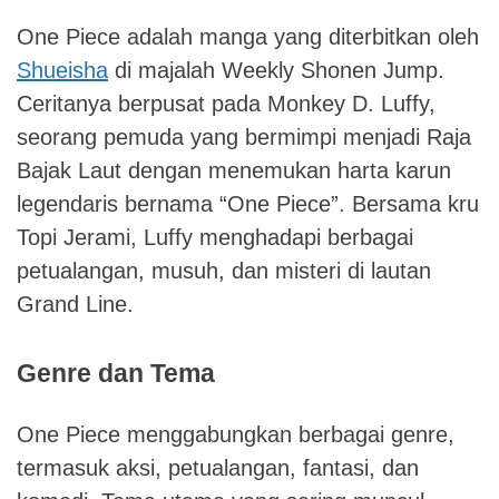
One Piece adalah manga yang diterbitkan oleh
Shueisha
di majalah Weekly Shonen Jump.
Ceritanya berpusat pada Monkey D. Luffy,
seorang pemuda yang bermimpi menjadi Raja
Bajak Laut dengan menemukan harta karun
legendaris bernama “One Piece”. Bersama kru
Topi Jerami, Luffy menghadapi berbagai
petualangan, musuh, dan misteri di lautan
Grand Line.
Genre dan Tema
One Piece menggabungkan berbagai genre,
termasuk aksi, petualangan, fantasi, dan