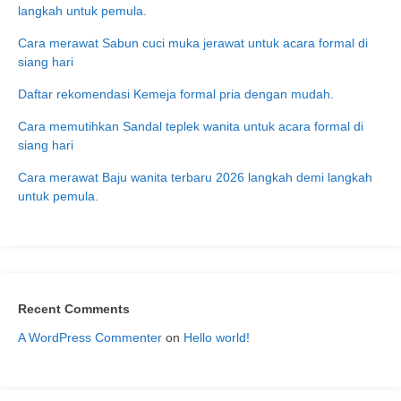
langkah untuk pemula.
Cara merawat Sabun cuci muka jerawat untuk acara formal di
siang hari
Daftar rekomendasi Kemeja formal pria dengan mudah.
Cara memutihkan Sandal teplek wanita untuk acara formal di
siang hari
Cara merawat Baju wanita terbaru 2026 langkah demi langkah
untuk pemula.
Recent Comments
A WordPress Commenter
on
Hello world!