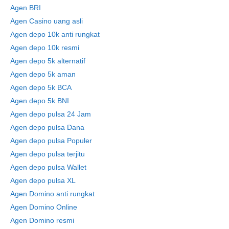
Agen BRI
Agen Casino uang asli
Agen depo 10k anti rungkat
Agen depo 10k resmi
Agen depo 5k alternatif
Agen depo 5k aman
Agen depo 5k BCA
Agen depo 5k BNI
Agen depo pulsa 24 Jam
Agen depo pulsa Dana
Agen depo pulsa Populer
Agen depo pulsa terjitu
Agen depo pulsa Wallet
Agen depo pulsa XL
Agen Domino anti rungkat
Agen Domino Online
Agen Domino resmi