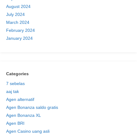
August 2024
July 2024
March 2024
February 2024
January 2024
Categories
7 sebelas
aaj tak
Agen alternatif
Agen Bonanza saldo gratis
Agen Bonanza XL
Agen BRI
Agen Casino uang asli