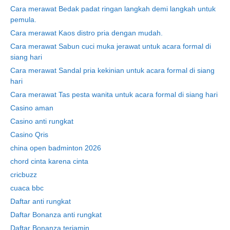
Cara merawat Bedak padat ringan langkah demi langkah untuk
pemula.
Cara merawat Kaos distro pria dengan mudah.
Cara merawat Sabun cuci muka jerawat untuk acara formal di
siang hari
Cara merawat Sandal pria kekinian untuk acara formal di siang
hari
Cara merawat Tas pesta wanita untuk acara formal di siang hari
Casino aman
Casino anti rungkat
Casino Qris
china open badminton 2026
chord cinta karena cinta
cricbuzz
cuaca bbc
Daftar anti rungkat
Daftar Bonanza anti rungkat
Daftar Bonanza terjamin