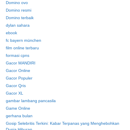
Domino ovo
Domino resmi
Domino terbaik
dylan sahara
ebook
fc bayern münchen
film online terbaru
formasi cpns
Gacor MANDIRI
Gacor Online
Gacor Populer
Gacor Qris
Gacor XL
gambar lambang pancasila
Game Online
gerhana bulan
Gosip Selebritis Terkini: Kabar Terpanas yang Menghebohkan
Dunia Hiburan