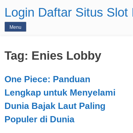
Login Daftar Situs Slo
Menu
Tag:
Enies Lobby
One Piece: Panduan
Lengkap untuk Menyelami
Dunia Bajak Laut Paling
Populer di Dunia