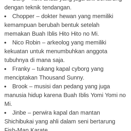
dengan teknik tendangan.
Chopper – dokter hewan yang memiliki
kemampuan berubah bentuk setelah
memakan Buah Iblis Hito Hito no Mi.
Nico Robin – arkeolog yang memiliki
kekuatan untuk menumbuhkan anggota
tubuhnya di mana saja.
Franky – tukang kapal cyborg yang
menciptakan Thousand Sunny.
Brook – musisi dan pedang yang juga
manusia hidup karena Buah Iblis Yomi Yomi no
Mi.
Jinbe – perwira kapal dan mantan
Shichibukai yang ahli dalam seni bertarung
Fish-Man Karate.