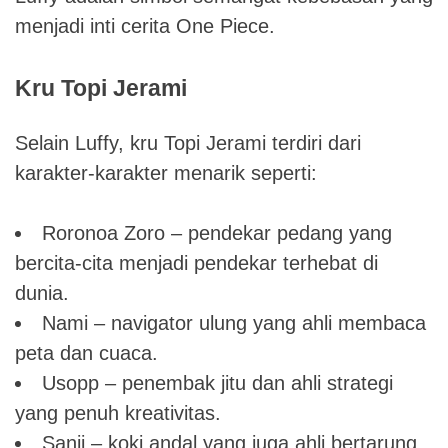
menjadi inti cerita One Piece.
Kru Topi Jerami
Selain Luffy, kru Topi Jerami terdiri dari
karakter-karakter menarik seperti:
Roronoa Zoro – pendekar pedang yang
bercita-cita menjadi pendekar terhebat di
dunia.
Nami – navigator ulung yang ahli membaca
peta dan cuaca.
Usopp – penembak jitu dan ahli strategi
yang penuh kreativitas.
Sanji – koki andal yang juga ahli bertarung