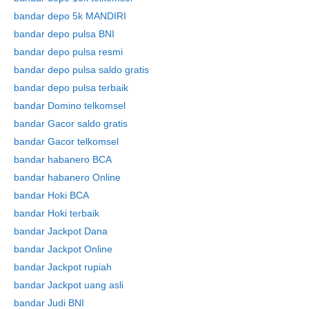
bandar depo 5k MANDIRI
bandar depo pulsa BNI
bandar depo pulsa resmi
bandar depo pulsa saldo gratis
bandar depo pulsa terbaik
bandar Domino telkomsel
Skip
bandar Gacor saldo gratis
to
bandar Gacor telkomsel
content
bandar habanero BCA
bandar habanero Online
bandar Hoki BCA
bandar Hoki terbaik
bandar Jackpot Dana
bandar Jackpot Online
bandar Jackpot rupiah
bandar Jackpot uang asli
bandar Judi BNI