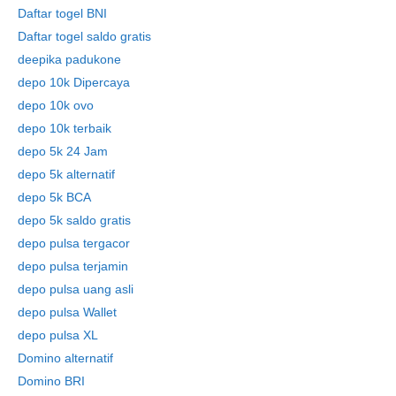
Daftar togel BNI
Daftar togel saldo gratis
deepika padukone
depo 10k Dipercaya
depo 10k ovo
depo 10k terbaik
depo 5k 24 Jam
depo 5k alternatif
depo 5k BCA
depo 5k saldo gratis
depo pulsa tergacor
depo pulsa terjamin
depo pulsa uang asli
depo pulsa Wallet
depo pulsa XL
Domino alternatif
Domino BRI