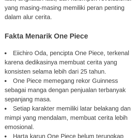
yang masing-masing memiliki peran penting
dalam alur cerita.
Fakta Menarik One Piece
Eiichiro Oda, pencipta One Piece, terkenal
karena dedikasinya membuat cerita yang
konsisten selama lebih dari 25 tahun.
One Piece memegang rekor Guinness
sebagai manga dengan penjualan terbanyak
sepanjang masa.
Setiap karakter memiliki latar belakang dan
mimpi yang mendalam, membuat cerita lebih
emosional.
Harta karun One Piece belum terungkap