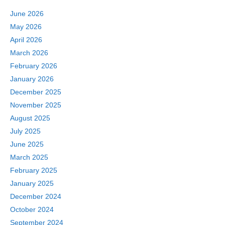
June 2026
May 2026
April 2026
March 2026
February 2026
January 2026
December 2025
November 2025
August 2025
July 2025
June 2025
March 2025
February 2025
January 2025
December 2024
October 2024
September 2024