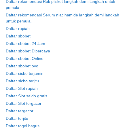
Daftar rekomendasi Rok plisket langkah demi langkah untuk
pemula.
Daftar rekomendasi Serum niacinamide langkah demi langkah
untuk pemula.
Daftar rupiah
Daftar sbobet
Daftar sbobet 24 Jam
Daftar sbobet Dipercaya
Daftar sbobet Online
Daftar sbobet ovo
Daftar sicbo terjamin
Daftar sicbo terjitu
Daftar Slot rupiah
Daftar Slot saldo gratis
Daftar Slot tergacor
Daftar tergacor
Daftar terjitu
Daftar togel bagus