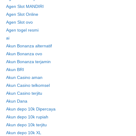
Agen Slot MANDIRI
Agen Slot Online
Agen Slot ovo
Agen togel resmi
ai
Akun Bonanza alternatif
Akun Bonanza ovo
Akun Bonanza terjamin
Akun BRI
Akun Casino aman
Akun Casino telkomsel
Akun Casino terjitu
Akun Dana
Akun depo 10k Dipercaya
Akun depo 10k rupiah
Akun depo 10k terjitu
Akun depo 10k XL