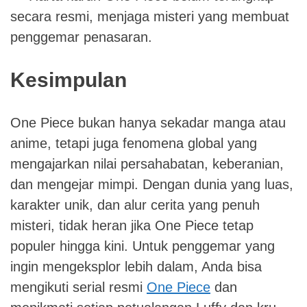
secara resmi, menjaga misteri yang membuat
penggemar penasaran.
Kesimpulan
One Piece bukan hanya sekadar manga atau
anime, tetapi juga fenomena global yang
mengajarkan nilai persahabatan, keberanian,
dan mengejar mimpi. Dengan dunia yang luas,
karakter unik, dan alur cerita yang penuh
misteri, tidak heran jika One Piece tetap
populer hingga kini. Untuk penggemar yang
ingin mengeksplor lebih dalam, Anda bisa
mengikuti serial resmi
One Piece
dan