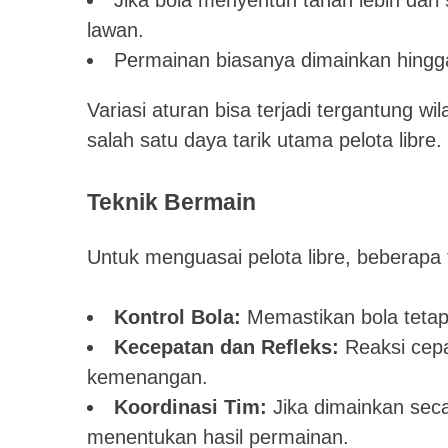
Jika bola menyentuh tanah lebih dari
lawan.
Permainan biasanya dimainkan hingga 
Variasi aturan bisa terjadi tergantung wi
salah satu daya tarik utama pelota libre.
Teknik Bermain
Untuk menguasai pelota libre, beberapa t
Kontrol Bola:
Memastikan bola tetap 
Kecepatan dan Refleks:
Reaksi cepa
kemenangan.
Koordinasi Tim:
Jika dimainkan seca
menentukan hasil permainan.