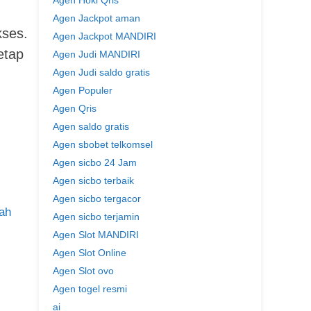
Agen Hoki Qris
Agen Jackpot aman
kses.
Agen Jackpot MANDIRI
etap
Agen Judi MANDIRI
Agen Judi saldo gratis
Agen Populer
Agen Qris
Agen saldo gratis
Agen sbobet telkomsel
Agen sicbo 24 Jam
Agen sicbo terbaik
Agen sicbo tergacor
rah
Agen sicbo terjamin
Agen Slot MANDIRI
Agen Slot Online
Agen Slot ovo
Agen togel resmi
ai