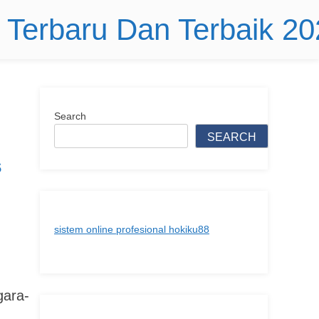
r Terbaru Dan Terbaik 2
Search
SEARCH
s
sistem online profesional hokiku88
gara-