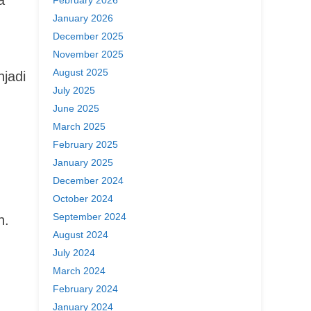
a
January 2026
December 2025
November 2025
August 2025
njadi
July 2025
June 2025
March 2025
February 2025
January 2025
December 2024
October 2024
September 2024
n.
August 2024
July 2024
March 2024
February 2024
January 2024