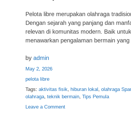
Pelota libre merupakan olahraga tradisi
Dengan sejarah yang panjang dan manfaa
relevan di komunitas modern. Baik untuk 
menawarkan pengalaman bermain yang 
by
admin
May 2, 2026
pelota libre
Tags:
aktivitas fisik
,
hiburan lokal
,
olahraga Spa
olahraga
,
teknik bermain
,
Tips Pemula
on
Leave a Comment
Pelota
Libre:
Panduan