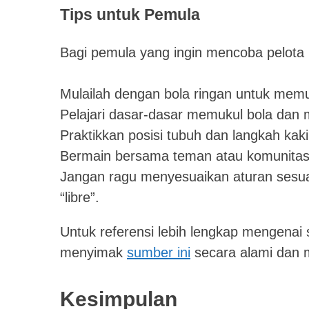
Tips untuk Pemula
Bagi pemula yang ingin mencoba pelota l
Mulailah dengan bola ringan untuk memu
Pelajari dasar-dasar memukul bola dan
Praktikkan posisi tubuh dan langkah kaki
Bermain bersama teman atau komunitas l
Jangan ragu menyesuaikan aturan sesuai 
“libre”.
Untuk referensi lebih lengkap mengenai 
menyimak
sumber ini
secara alami dan m
Kesimpulan