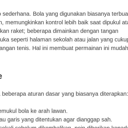
up sederhana. Bola yang digunakan biasanya terbua
an, memungkinkan kontrol lebih baik saat dipukul a
kan raket; beberapa dimainkan dengan tangan
uka seperti halaman sekolah atau jalan yang cuku
pangan tenis. Hal ini membuat permainan ini muda
e
a beberapa aturan dasar yang biasanya diterapkan
emukul bola ke arah lawan.
tau garis yang ditentukan agar dianggap sah.