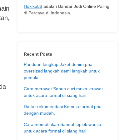
Hokiku88
adalah Bandar Judi Online Paling
main
di Percaya di Indonesia.
tan,
Recent Posts
Panduan lengkap Jaket denim pria
oversized langkah demi langkah untuk
pemula.
da
Cara merawat Sabun cuci muka jerawat
untuk acara formal di siang hari
Daftar rekomendasi Kemeja formal pria
dengan mudah.
Cara memutihkan Sandal teplek wanita
untuk acara formal di siang hari