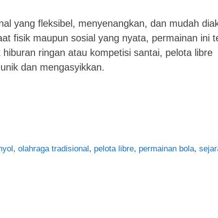
onal yang fleksibel, menyenangkan, dan mudah dia
t fisik maupun sosial yang nyata, permainan ini t
hiburan ringan atau kompetisi santai, pelota libre
unik dan mengasyikkan.
nyol
,
olahraga tradisional
,
pelota libre
,
permainan bola
,
seja