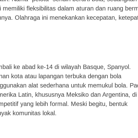
memiliki fleksibilitas dalam aturan dan ruang ber
innya. Olahraga ini menekankan kecepatan, ketepa
kembali ke abad ke-14 di wilayah Basque, Spanyol.
anan kota atau lapangan terbuka dengan bola
ggunakan alat sederhana untuk memukul bola. Pa
erika Latin, khususnya Meksiko dan Argentina, di
titif yang lebih formal. Meski begitu, bentuk
nyak komunitas lokal.