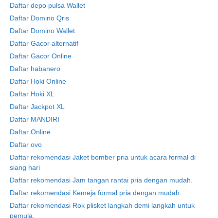
Daftar depo pulsa Wallet
Daftar Domino Qris
Daftar Domino Wallet
Daftar Gacor alternatif
Daftar Gacor Online
Daftar habanero
Daftar Hoki Online
Daftar Hoki XL
Daftar Jackpot XL
Daftar MANDIRI
Daftar Online
Daftar ovo
Daftar rekomendasi Jaket bomber pria untuk acara formal di
siang hari
Daftar rekomendasi Jam tangan rantai pria dengan mudah.
Daftar rekomendasi Kemeja formal pria dengan mudah.
Daftar rekomendasi Rok plisket langkah demi langkah untuk
pemula.