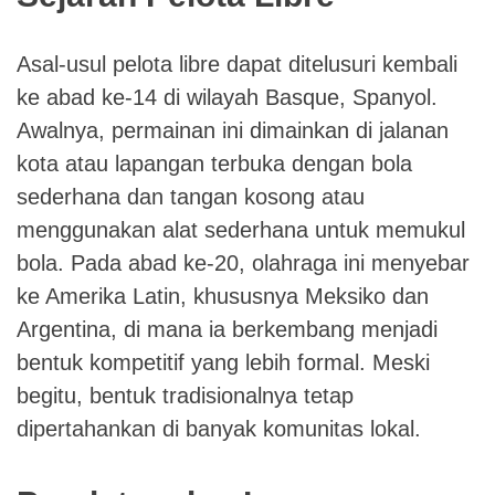
Asal-usul pelota libre dapat ditelusuri kembali
ke abad ke-14 di wilayah Basque, Spanyol.
Awalnya, permainan ini dimainkan di jalanan
kota atau lapangan terbuka dengan bola
sederhana dan tangan kosong atau
menggunakan alat sederhana untuk memukul
bola. Pada abad ke-20, olahraga ini menyebar
ke Amerika Latin, khususnya Meksiko dan
Argentina, di mana ia berkembang menjadi
bentuk kompetitif yang lebih formal. Meski
begitu, bentuk tradisionalnya tetap
dipertahankan di banyak komunitas lokal.