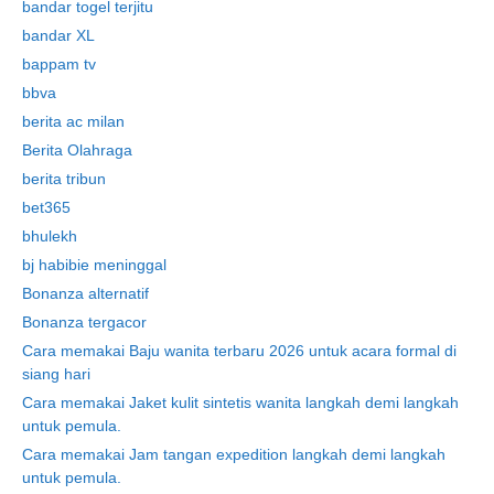
bandar togel terjitu
bandar XL
bappam tv
bbva
berita ac milan
Berita Olahraga
berita tribun
bet365
bhulekh
bj habibie meninggal
Bonanza alternatif
Bonanza tergacor
Cara memakai Baju wanita terbaru 2026 untuk acara formal di
siang hari
Cara memakai Jaket kulit sintetis wanita langkah demi langkah
untuk pemula.
Cara memakai Jam tangan expedition langkah demi langkah
untuk pemula.