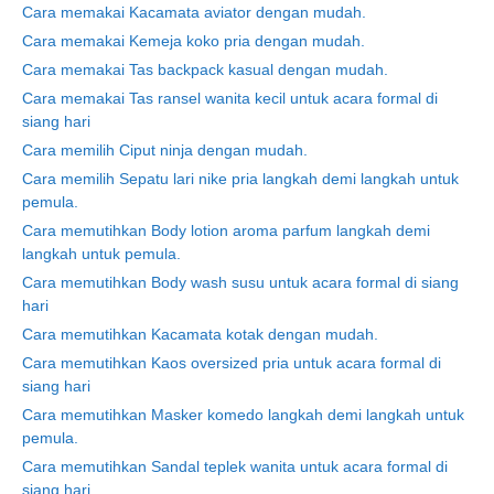
Cara memakai Kacamata aviator dengan mudah.
Cara memakai Kemeja koko pria dengan mudah.
Cara memakai Tas backpack kasual dengan mudah.
Cara memakai Tas ransel wanita kecil untuk acara formal di
siang hari
Cara memilih Ciput ninja dengan mudah.
Cara memilih Sepatu lari nike pria langkah demi langkah untuk
pemula.
Cara memutihkan Body lotion aroma parfum langkah demi
langkah untuk pemula.
Cara memutihkan Body wash susu untuk acara formal di siang
hari
Cara memutihkan Kacamata kotak dengan mudah.
Cara memutihkan Kaos oversized pria untuk acara formal di
siang hari
Cara memutihkan Masker komedo langkah demi langkah untuk
pemula.
Cara memutihkan Sandal teplek wanita untuk acara formal di
siang hari