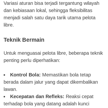
Variasi aturan bisa terjadi tergantung wilayah
dan kebiasaan lokal, sehingga fleksibilitas
menjadi salah satu daya tarik utama pelota
libre.
Teknik Bermain
Untuk menguasai pelota libre, beberapa teknik
penting perlu diperhatikan:
Kontrol Bola:
Memastikan bola tetap
berada dalam jalur yang dapat dikembalikan
lawan.
Kecepatan dan Refleks:
Reaksi cepat
terhadap bola yang datang adalah kunci