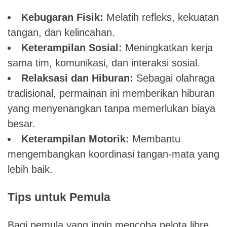
Kebugaran Fisik:
Melatih refleks, kekuatan
tangan, dan kelincahan.
Keterampilan Sosial:
Meningkatkan kerja
sama tim, komunikasi, dan interaksi sosial.
Relaksasi dan Hiburan:
Sebagai olahraga
tradisional, permainan ini memberikan hiburan
yang menyenangkan tanpa memerlukan biaya
besar.
Keterampilan Motorik:
Membantu
mengembangkan koordinasi tangan-mata yang
lebih baik.
Tips untuk Pemula
Bagi pemula yang ingin mencoba pelota libre,