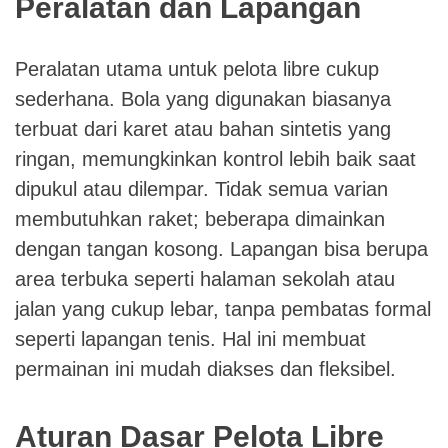
Peralatan dan Lapangan
Peralatan utama untuk pelota libre cukup
sederhana. Bola yang digunakan biasanya
terbuat dari karet atau bahan sintetis yang
ringan, memungkinkan kontrol lebih baik saat
dipukul atau dilempar. Tidak semua varian
membutuhkan raket; beberapa dimainkan
dengan tangan kosong. Lapangan bisa berupa
area terbuka seperti halaman sekolah atau
jalan yang cukup lebar, tanpa pembatas formal
seperti lapangan tenis. Hal ini membuat
permainan ini mudah diakses dan fleksibel.
Aturan Dasar Pelota Libre