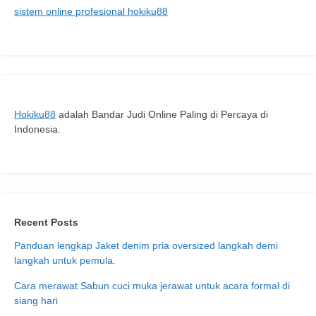
Tips
sistem online profesional hokiku88
Bermain
Hokiku88
adalah Bandar Judi Online Paling di Percaya di
Indonesia.
Recent Posts
Panduan lengkap Jaket denim pria oversized langkah demi
langkah untuk pemula.
Cara merawat Sabun cuci muka jerawat untuk acara formal di
siang hari