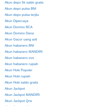
Akun depo 5k saldo gratis
Akun depo pulsa BNI
Akun depo pulsa terjitu
Akun Dipercaya
Akun Domino BCA
Akun Domino Dana
Akun Gacor uang asli
Akun habanero BNI
Akun habanero MANDIRI
Akun habanero ovo
Akun habanero rupiah
Akun Hoki Populer
Akun Hoki rupiah
Akun Hoki saldo gratis
Akun Jackpot
Akun Jackpot MANDIRI
Akun Jackpot Qris