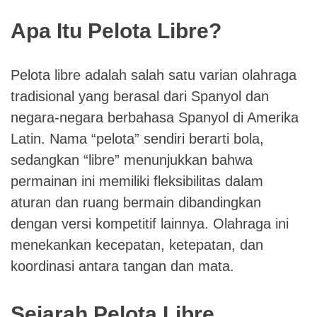
Apa Itu Pelota Libre?
Pelota libre adalah salah satu varian olahraga
tradisional yang berasal dari Spanyol dan
negara-negara berbahasa Spanyol di Amerika
Latin. Nama “pelota” sendiri berarti bola,
sedangkan “libre” menunjukkan bahwa
permainan ini memiliki fleksibilitas dalam
aturan dan ruang bermain dibandingkan
dengan versi kompetitif lainnya. Olahraga ini
menekankan kecepatan, ketepatan, dan
koordinasi antara tangan dan mata.
Sejarah Pelota Libre