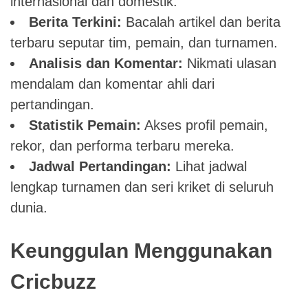
internasional dan domestik.
Berita Terkini:
Bacalah artikel dan berita
terbaru seputar tim, pemain, dan turnamen.
Analisis dan Komentar:
Nikmati ulasan
mendalam dan komentar ahli dari
pertandingan.
Statistik Pemain:
Akses profil pemain,
rekor, dan performa terbaru mereka.
Jadwal Pertandingan:
Lihat jadwal
lengkap turnamen dan seri kriket di seluruh
dunia.
Keunggulan Menggunakan
Cricbuzz