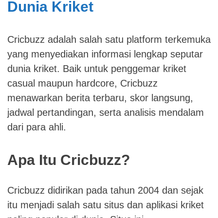
Dunia Kriket
Cricbuzz adalah salah satu platform terkemuka
yang menyediakan informasi lengkap seputar
dunia kriket. Baik untuk penggemar kriket
casual maupun hardcore, Cricbuzz
menawarkan berita terbaru, skor langsung,
jadwal pertandingan, serta analisis mendalam
dari para ahli.
Apa Itu Cricbuzz?
Cricbuzz didirikan pada tahun 2004 dan sejak
itu menjadi salah satu situs dan aplikasi kriket