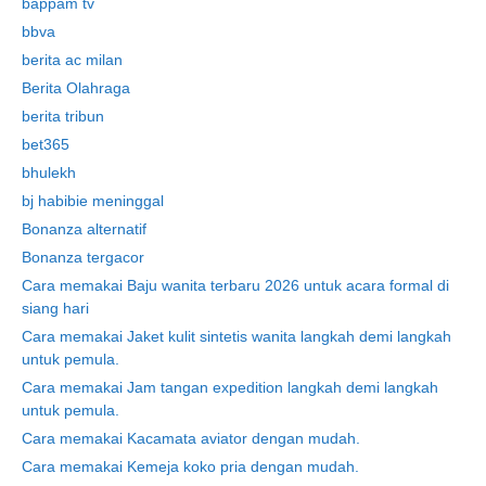
bappam tv
bbva
berita ac milan
Berita Olahraga
berita tribun
bet365
bhulekh
bj habibie meninggal
Bonanza alternatif
Bonanza tergacor
Cara memakai Baju wanita terbaru 2026 untuk acara formal di
siang hari
Cara memakai Jaket kulit sintetis wanita langkah demi langkah
untuk pemula.
Cara memakai Jam tangan expedition langkah demi langkah
untuk pemula.
Cara memakai Kacamata aviator dengan mudah.
Cara memakai Kemeja koko pria dengan mudah.