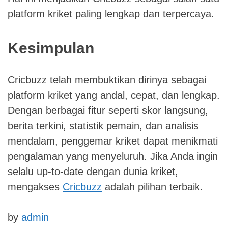
platform kriket paling lengkap dan terpercaya.
Kesimpulan
Cricbuzz telah membuktikan dirinya sebagai
platform kriket yang andal, cepat, dan lengkap.
Dengan berbagai fitur seperti skor langsung,
berita terkini, statistik pemain, dan analisis
mendalam, penggemar kriket dapat menikmati
pengalaman yang menyeluruh. Jika Anda ingin
selalu up-to-date dengan dunia kriket,
mengakses
Cricbuzz
adalah pilihan terbaik.
by
admin