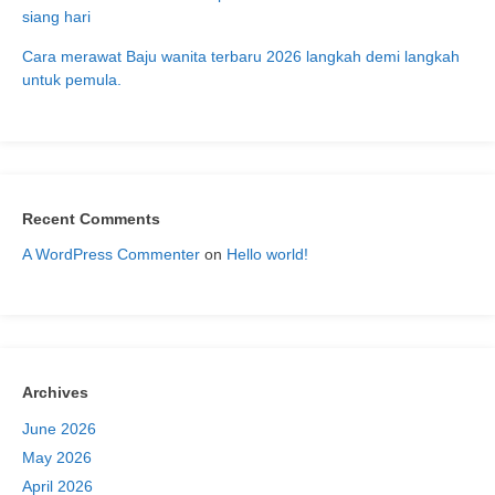
siang hari
Cara merawat Baju wanita terbaru 2026 langkah demi langkah
untuk pemula.
Recent Comments
A WordPress Commenter
on
Hello world!
Archives
June 2026
May 2026
April 2026