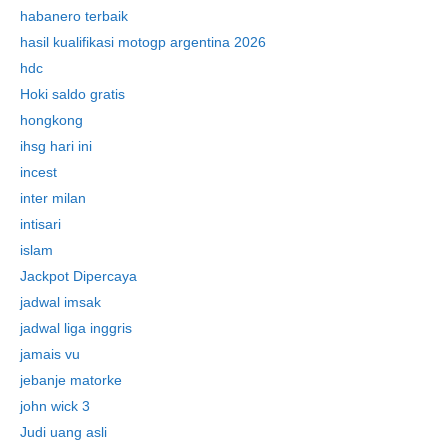
habanero terbaik
hasil kualifikasi motogp argentina 2026
hdc
Hoki saldo gratis
hongkong
ihsg hari ini
incest
inter milan
intisari
islam
Jackpot Dipercaya
jadwal imsak
jadwal liga inggris
jamais vu
jebanje matorke
john wick 3
Judi uang asli