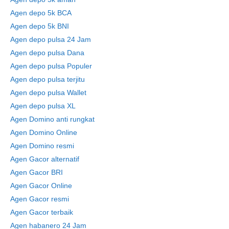
Agen depo 5k BCA
Agen depo 5k BNI
Agen depo pulsa 24 Jam
Agen depo pulsa Dana
Agen depo pulsa Populer
Agen depo pulsa terjitu
Agen depo pulsa Wallet
Agen depo pulsa XL
Agen Domino anti rungkat
Agen Domino Online
Agen Domino resmi
Agen Gacor alternatif
Agen Gacor BRI
Agen Gacor Online
Agen Gacor resmi
Agen Gacor terbaik
Agen habanero 24 Jam