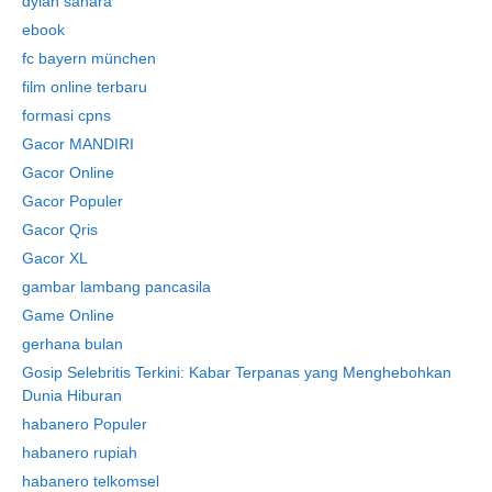
dylan sahara
ebook
fc bayern münchen
film online terbaru
formasi cpns
Gacor MANDIRI
Gacor Online
Gacor Populer
Gacor Qris
Gacor XL
gambar lambang pancasila
Game Online
gerhana bulan
Gosip Selebritis Terkini: Kabar Terpanas yang Menghebohkan
Dunia Hiburan
habanero Populer
habanero rupiah
habanero telkomsel