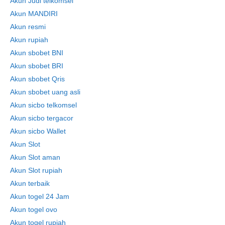
Akun Judi telkomsel
Akun MANDIRI
Akun resmi
Akun rupiah
Akun sbobet BNI
Akun sbobet BRI
Akun sbobet Qris
Akun sbobet uang asli
Akun sicbo telkomsel
Akun sicbo tergacor
Akun sicbo Wallet
Akun Slot
Akun Slot aman
Akun Slot rupiah
Akun terbaik
Akun togel 24 Jam
Akun togel ovo
Akun togel rupiah