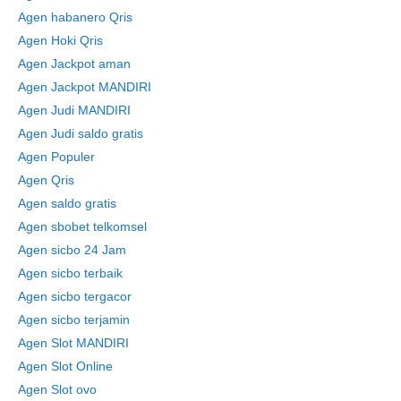
Agen habanero Qris
Agen Hoki Qris
Agen Jackpot aman
Agen Jackpot MANDIRI
Agen Judi MANDIRI
Agen Judi saldo gratis
Agen Populer
Agen Qris
Agen saldo gratis
Agen sbobet telkomsel
Agen sicbo 24 Jam
Agen sicbo terbaik
Agen sicbo tergacor
Agen sicbo terjamin
Agen Slot MANDIRI
Agen Slot Online
Agen Slot ovo