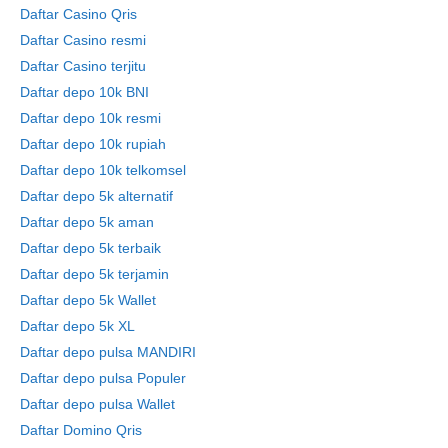
Daftar Casino Qris
Daftar Casino resmi
Daftar Casino terjitu
Daftar depo 10k BNI
Daftar depo 10k resmi
Daftar depo 10k rupiah
Daftar depo 10k telkomsel
Daftar depo 5k alternatif
Daftar depo 5k aman
Daftar depo 5k terbaik
Daftar depo 5k terjamin
Daftar depo 5k Wallet
Daftar depo 5k XL
Daftar depo pulsa MANDIRI
Daftar depo pulsa Populer
Daftar depo pulsa Wallet
Daftar Domino Qris