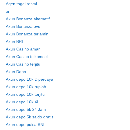
Agen togel resmi
ai
Akun Bonanza alternatif
Akun Bonanza ovo
Akun Bonanza terjamin
Akun BRI
Akun Casino aman
Akun Casino telkomsel
Akun Casino terjitu
Akun Dana
Akun depo 10k Dipercaya
Akun depo 10k rupiah
Akun depo 10k terjitu
Akun depo 10k XL
Akun depo 5k 24 Jam
Akun depo 5k saldo gratis
Akun depo pulsa BNI