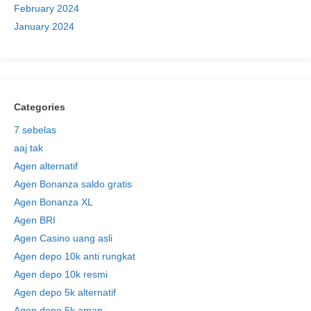
February 2024
January 2024
Categories
7 sebelas
aaj tak
Agen alternatif
Agen Bonanza saldo gratis
Agen Bonanza XL
Agen BRI
Agen Casino uang asli
Agen depo 10k anti rungkat
Agen depo 10k resmi
Agen depo 5k alternatif
Agen depo 5k aman