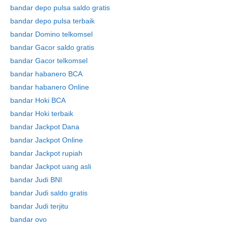
bandar depo pulsa saldo gratis
bandar depo pulsa terbaik
bandar Domino telkomsel
bandar Gacor saldo gratis
bandar Gacor telkomsel
bandar habanero BCA
bandar habanero Online
bandar Hoki BCA
bandar Hoki terbaik
bandar Jackpot Dana
bandar Jackpot Online
bandar Jackpot rupiah
bandar Jackpot uang asli
Skip
bandar Judi BNI
to
bandar Judi saldo gratis
content
bandar Judi terjitu
bandar ovo