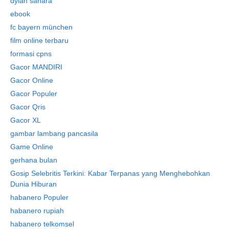
dylan sahara
ebook
fc bayern münchen
film online terbaru
formasi cpns
Gacor MANDIRI
Gacor Online
Gacor Populer
Gacor Qris
Gacor XL
gambar lambang pancasila
Game Online
gerhana bulan
Gosip Selebritis Terkini: Kabar Terpanas yang Menghebohkan
Dunia Hiburan
habanero Populer
habanero rupiah
habanero telkomsel