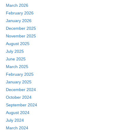
March 2026
February 2026
January 2026
December 2025
November 2025
August 2025
July 2025
June 2025
March 2025
February 2025
January 2025
December 2024
October 2024
September 2024
August 2024
July 2024
March 2024