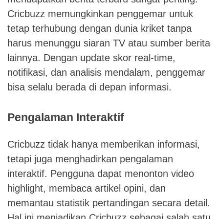
Cricbuzz memungkinkan penggemar untuk
tetap terhubung dengan dunia kriket tanpa
harus menunggu siaran TV atau sumber berita
lainnya. Dengan update skor real-time,
notifikasi, dan analisis mendalam, penggemar
bisa selalu berada di depan informasi.
Pengalaman Interaktif
Cricbuzz tidak hanya memberikan informasi,
tetapi juga menghadirkan pengalaman
interaktif. Pengguna dapat menonton video
highlight, membaca artikel opini, dan
memantau statistik pertandingan secara detail.
Hal ini menjadikan Cricbuzz sebagai salah satu