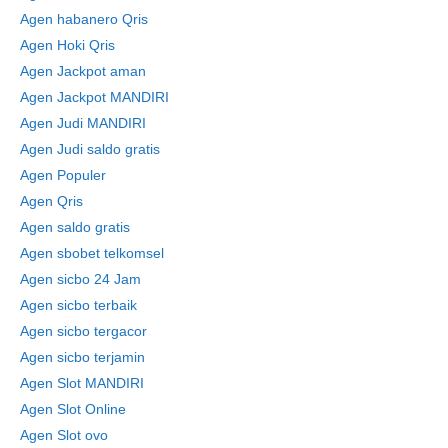
Agen habanero Qris
Agen Hoki Qris
Agen Jackpot aman
Agen Jackpot MANDIRI
Agen Judi MANDIRI
Agen Judi saldo gratis
Agen Populer
Agen Qris
Agen saldo gratis
Agen sbobet telkomsel
Agen sicbo 24 Jam
Agen sicbo terbaik
Agen sicbo tergacor
Agen sicbo terjamin
Agen Slot MANDIRI
Agen Slot Online
Agen Slot ovo