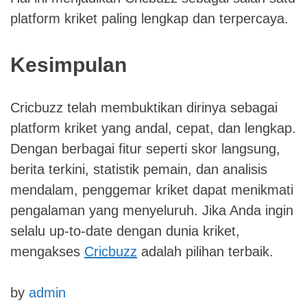
platform kriket paling lengkap dan terpercaya.
Kesimpulan
Cricbuzz telah membuktikan dirinya sebagai
platform kriket yang andal, cepat, dan lengkap.
Dengan berbagai fitur seperti skor langsung,
berita terkini, statistik pemain, dan analisis
mendalam, penggemar kriket dapat menikmati
pengalaman yang menyeluruh. Jika Anda ingin
selalu up-to-date dengan dunia kriket,
mengakses
Cricbuzz
adalah pilihan terbaik.
by
admin