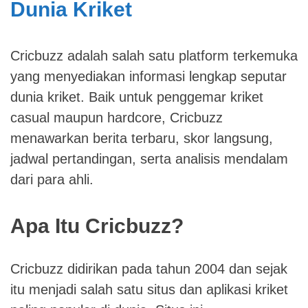
Dunia Kriket
Cricbuzz adalah salah satu platform terkemuka
yang menyediakan informasi lengkap seputar
dunia kriket. Baik untuk penggemar kriket
casual maupun hardcore, Cricbuzz
menawarkan berita terbaru, skor langsung,
jadwal pertandingan, serta analisis mendalam
dari para ahli.
Apa Itu Cricbuzz?
Cricbuzz didirikan pada tahun 2004 dan sejak
itu menjadi salah satu situs dan aplikasi kriket