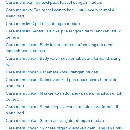
Cara memakai Tas backpack kasual dengan mudah.
Cara memakai Tas ransel wanita kecil untuk acara formal di
siang hari
Cara memilih Ciput ninja dengan mudah.
Cara memilih Sepatu lari nike pria langkah demi langkah untuk
pemula.
Cara memutihkan Body lotion aroma parfum langkah demi
langkah untuk pemula.
Cara memutihkan Body wash susu untuk acara formal di siang
hari
Cara memutihkan Kacamata kotak dengan mudah.
Cara memutihkan Kaos oversized pria untuk acara formal di
siang hari
Cara memutihkan Masker komedo langkah demi langkah untuk
pemula.
Cara memutihkan Sandal teplek wanita untuk acara formal di
siang hari
Cara memutihkan Serum acne fighter dengan mudah.
Cara memutihkan Skincare organik langkah demi langkah untuk