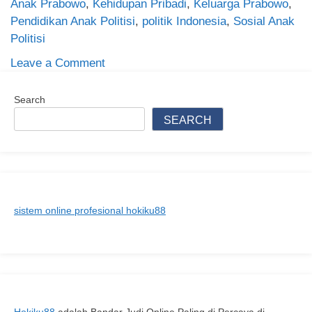
Anak Prabowo
,
Kehidupan Pribadi
,
Keluarga Prabowo
,
Pendidikan Anak Politisi
,
politik Indonesia
,
Sosial Anak
Politisi
on
Leave a Comment
Mengenal
Anak
Search
Prabowo:
SEARCH
Peran,
Karier,
dan
Kehidupan
Pribadi
sistem online profesional hokiku88
yang
Jarang
Terungkap