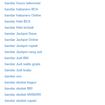
bandar Gacor telkomsel
bandar habanero BCA
bandar habanero Online
Skip
bandar Hoki BCA
to
bandar Hoki terbaik
content
bandar Jackpot Dana
bandar Jackpot Online
bandar Jackpot rupiah
bandar Jackpot uang asli
bandar Judi BNI
bandar Judi saldo gratis
bandar Judi terjitu
bandar ovo
bandar sbobet bagus
bandar sbobet BRI
bandar sbobet MANDIRI
bandar sbobet rupiah