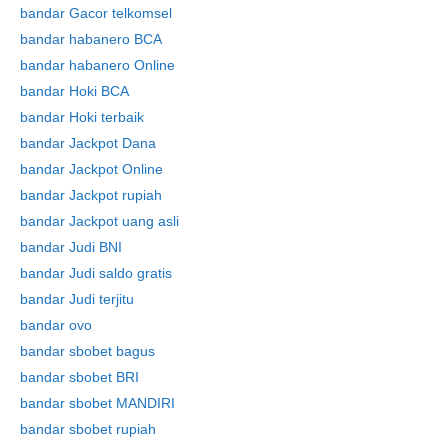
bandar Gacor telkomsel
bandar habanero BCA
bandar habanero Online
Skip
bandar Hoki BCA
to
bandar Hoki terbaik
content
bandar Jackpot Dana
bandar Jackpot Online
bandar Jackpot rupiah
bandar Jackpot uang asli
bandar Judi BNI
bandar Judi saldo gratis
bandar Judi terjitu
bandar ovo
bandar sbobet bagus
bandar sbobet BRI
bandar sbobet MANDIRI
bandar sbobet rupiah