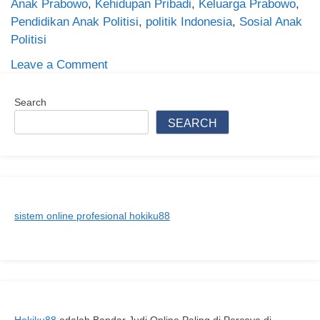
Anak Prabowo
,
Kehidupan Pribadi
,
Keluarga Prabowo
,
Pendidikan Anak Politisi
,
politik Indonesia
,
Sosial Anak
Politisi
on
Leave a Comment
Mengenal
Anak
Search
Prabowo:
SEARCH
Peran,
Karier,
dan
Kehidupan
Pribadi
sistem online profesional hokiku88
yang
Jarang
Terungkap