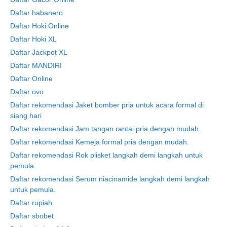
Daftar habanero
Daftar Hoki Online
Daftar Hoki XL
Daftar Jackpot XL
Daftar MANDIRI
Daftar Online
Daftar ovo
Daftar rekomendasi Jaket bomber pria untuk acara formal di
siang hari
Daftar rekomendasi Jam tangan rantai pria dengan mudah.
Daftar rekomendasi Kemeja formal pria dengan mudah.
Daftar rekomendasi Rok plisket langkah demi langkah untuk
pemula.
Daftar rekomendasi Serum niacinamide langkah demi langkah
untuk pemula.
Daftar rupiah
Daftar sbobet