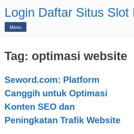
Login Daftar Situs Slo
Menu
Tag:
optimasi website
Seword.com: Platform
Canggih untuk Optimasi
Konten SEO dan
Peningkatan Trafik Website