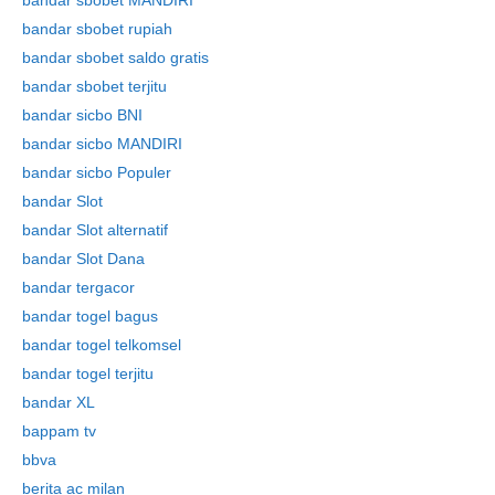
bandar sbobet MANDIRI
bandar sbobet rupiah
bandar sbobet saldo gratis
bandar sbobet terjitu
bandar sicbo BNI
bandar sicbo MANDIRI
bandar sicbo Populer
bandar Slot
bandar Slot alternatif
bandar Slot Dana
bandar tergacor
bandar togel bagus
bandar togel telkomsel
bandar togel terjitu
bandar XL
bappam tv
bbva
berita ac milan