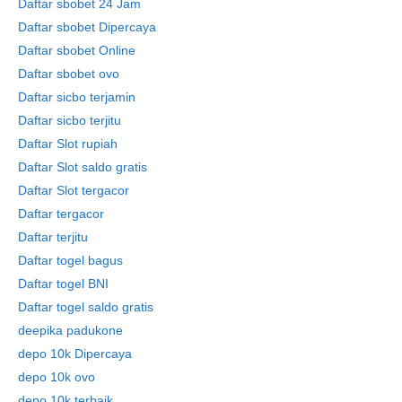
Daftar sbobet 24 Jam
Daftar sbobet Dipercaya
Daftar sbobet Online
Daftar sbobet ovo
Daftar sicbo terjamin
Daftar sicbo terjitu
Daftar Slot rupiah
Daftar Slot saldo gratis
Daftar Slot tergacor
Daftar tergacor
Daftar terjitu
Daftar togel bagus
Daftar togel BNI
Daftar togel saldo gratis
deepika padukone
depo 10k Dipercaya
depo 10k ovo
depo 10k terbaik