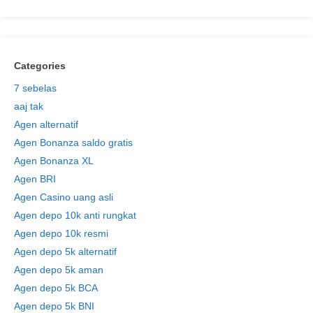
Categories
7 sebelas
aaj tak
Agen alternatif
Agen Bonanza saldo gratis
Agen Bonanza XL
Agen BRI
Agen Casino uang asli
Agen depo 10k anti rungkat
Agen depo 10k resmi
Agen depo 5k alternatif
Agen depo 5k aman
Agen depo 5k BCA
Agen depo 5k BNI