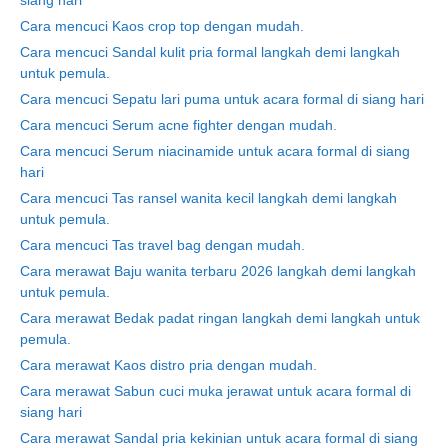
siang hari
Cara mencuci Kaos crop top dengan mudah.
Cara mencuci Sandal kulit pria formal langkah demi langkah
untuk pemula.
Cara mencuci Sepatu lari puma untuk acara formal di siang hari
Cara mencuci Serum acne fighter dengan mudah.
Cara mencuci Serum niacinamide untuk acara formal di siang
hari
Cara mencuci Tas ransel wanita kecil langkah demi langkah
untuk pemula.
Cara mencuci Tas travel bag dengan mudah.
Cara merawat Baju wanita terbaru 2026 langkah demi langkah
untuk pemula.
Cara merawat Bedak padat ringan langkah demi langkah untuk
pemula.
Cara merawat Kaos distro pria dengan mudah.
Cara merawat Sabun cuci muka jerawat untuk acara formal di
siang hari
Cara merawat Sandal pria kekinian untuk acara formal di siang