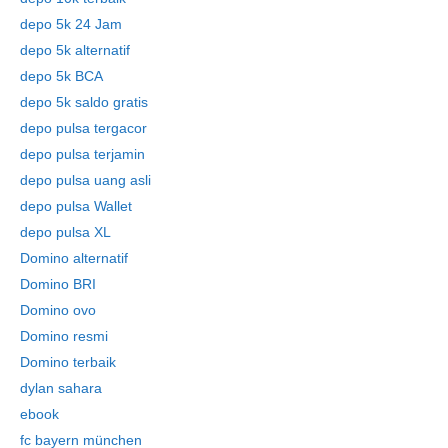
depo 5k 24 Jam
depo 5k alternatif
depo 5k BCA
depo 5k saldo gratis
depo pulsa tergacor
depo pulsa terjamin
depo pulsa uang asli
depo pulsa Wallet
depo pulsa XL
Domino alternatif
Domino BRI
Domino ovo
Domino resmi
Domino terbaik
dylan sahara
ebook
fc bayern münchen