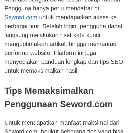
Pengguna hanya perlu mendaftar di
Seword.com
untuk mendapatkan akses ke
berbagai fitur. Setelah login, pengguna dapat
langsung melakukan riset kata kunci,
mengoptimalkan artikel, hingga memantau
performa website. Platform ini juga
menyediakan panduan lengkap dan tips SEO
untuk memaksimalkan hasil.
Tips Memaksimalkan
Penggunaan Seword.com
Untuk mendapatkan manfaat maksimal dari
Seword.com, berikut beberapa tips yang bisa