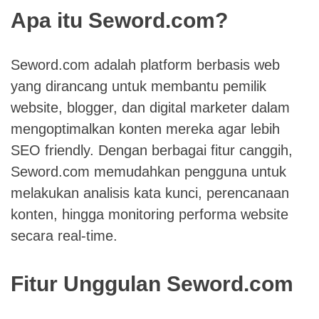
Apa itu Seword.com?
Seword.com adalah platform berbasis web
yang dirancang untuk membantu pemilik
website, blogger, dan digital marketer dalam
mengoptimalkan konten mereka agar lebih
SEO friendly. Dengan berbagai fitur canggih,
Seword.com memudahkan pengguna untuk
melakukan analisis kata kunci, perencanaan
konten, hingga monitoring performa website
secara real-time.
Fitur Unggulan Seword.com