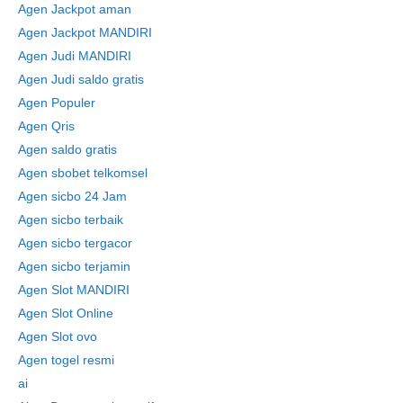
Agen Jackpot aman
Agen Jackpot MANDIRI
Agen Judi MANDIRI
Agen Judi saldo gratis
Agen Populer
Agen Qris
Agen saldo gratis
Agen sbobet telkomsel
Agen sicbo 24 Jam
Agen sicbo terbaik
Agen sicbo tergacor
Agen sicbo terjamin
Agen Slot MANDIRI
Agen Slot Online
Agen Slot ovo
Agen togel resmi
ai