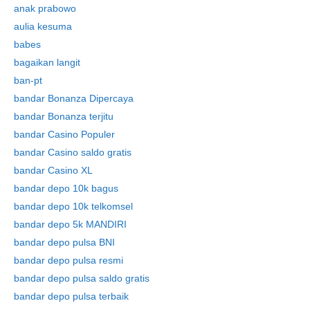
anak prabowo
aulia kesuma
babes
bagaikan langit
ban-pt
bandar Bonanza Dipercaya
bandar Bonanza terjitu
bandar Casino Populer
bandar Casino saldo gratis
bandar Casino XL
bandar depo 10k bagus
bandar depo 10k telkomsel
bandar depo 5k MANDIRI
bandar depo pulsa BNI
bandar depo pulsa resmi
bandar depo pulsa saldo gratis
bandar depo pulsa terbaik