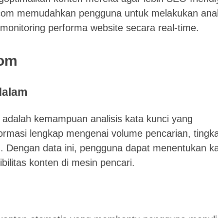
.com memudahkan pengguna untuk melakukan anal
monitoring performa website secara real-time.
com
dalam
adalah kemampuan analisis kata kunci yang
ormasi lengkap mengenai volume pencarian, tingka
ru. Dengan data ini, pengguna dapat menentukan k
bilitas konten di mesin pencari.