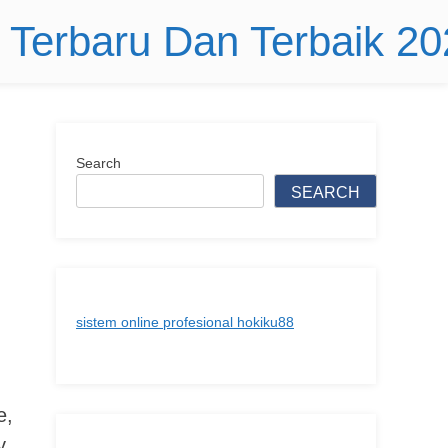
r Terbaru Dan Terbaik 2
Search
SEARCH
sistem online profesional hokiku88
e,
y.