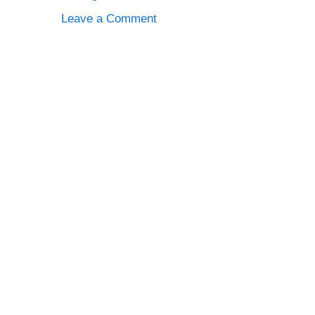
on
Leave a Comment
Seword.com:
Platform
Canggih
untuk
Optimasi
Konten
SEO
dan
Peningkatan
Trafik
Website