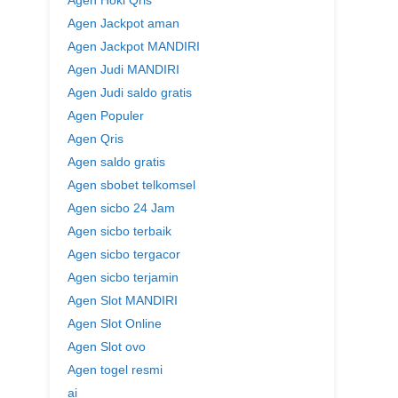
Agen Hoki Qris
Agen Jackpot aman
Agen Jackpot MANDIRI
Agen Judi MANDIRI
Agen Judi saldo gratis
Agen Populer
Agen Qris
Agen saldo gratis
Agen sbobet telkomsel
Agen sicbo 24 Jam
Agen sicbo terbaik
Agen sicbo tergacor
Agen sicbo terjamin
Agen Slot MANDIRI
Agen Slot Online
Agen Slot ovo
Agen togel resmi
ai