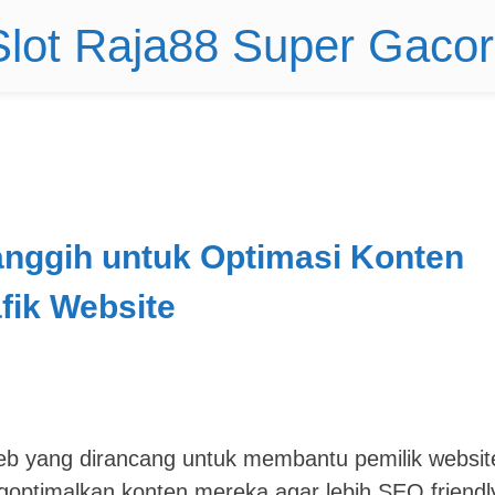
 Slot Raja88 Super Gaco
nggih untuk Optimasi Konten
fik Website
eb yang dirancang untuk membantu pemilik websit
goptimalkan konten mereka agar lebih SEO friendl