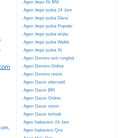
Agen depo 5k BNI
Agen depo pulsa 24 Jam
Agen depo pulsa Dana
Agen depo pulsa Populer
Agen depo pulsa terjitu
a
Agen depo pulsa Wallet
,
Agen depo pulsa XL
Agen Domino anti rungkat
com
Agen Domino Online
Agen Domino resmi
Agen Gacor alternatif
Agen Gacor BRI
Agen Gacor Online
Agen Gacor resmi
Agen Gacor terbaik
Agen habanero 24 Jam
com
,
Agen habanero Qris