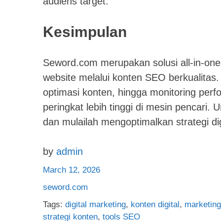
audiens target.
Kesimpulan
Seword.com merupakan solusi all-in-one
website melalui konten SEO berkualitas. 
optimasi konten, hingga monitoring per
peringkat lebih tinggi di mesin pencari.
dan mulailah mengoptimalkan strategi dig
by
admin
March 12, 2026
seword.com
Tags:
digital marketing
,
konten digital
,
marketing
strategi konten
,
tools SEO