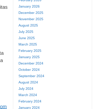
itas
January 2026
December 2025
November 2025
August 2025
July 2025
June 2025
March 2025
February 2025
ta
January 2025
ka
December 2024
October 2024
September 2024
August 2024
July 2024
March 2024
February 2024
com
January 2024