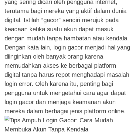
yang sering dicari oleh pengguna internet,
terutama bagi mereka yang aktif dalam dunia
digital. Istilah “gacor” sendiri merujuk pada
keadaan ketika suatu akun dapat masuk
dengan mudah tanpa hambatan atau kendala.
Dengan kata lain, login gacor menjadi hal yang
diinginkan oleh banyak orang karena
memudahkan akses ke berbagai platform
digital tanpa harus repot menghadapi masalah
login error. Oleh karena itu, penting bagi
pengguna untuk mengetahui cara agar dapat
login gacor dan menjaga keamanan akun
mereka dalam berbagai jenis platform online.