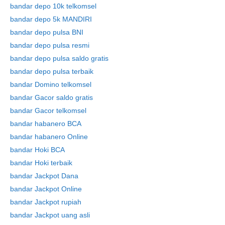
content
bandar depo 10k telkomsel
bandar depo 5k MANDIRI
bandar depo pulsa BNI
bandar depo pulsa resmi
bandar depo pulsa saldo gratis
bandar depo pulsa terbaik
bandar Domino telkomsel
bandar Gacor saldo gratis
bandar Gacor telkomsel
bandar habanero BCA
bandar habanero Online
bandar Hoki BCA
bandar Hoki terbaik
bandar Jackpot Dana
bandar Jackpot Online
bandar Jackpot rupiah
bandar Jackpot uang asli