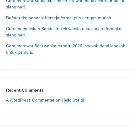
Cara merawat Sabun cuci muka jerawat untuk acara formal di
siang hari
Daftar rekomendasi Kemeja formal pria dengan mudah.
Cara memutihkan Sandal teplek wanita untuk acara formal di
siang hari
Cara merawat Baju wanita terbaru 2026 langkah demi langkah
untuk pemula.
Recent Comments
A WordPress Commenter
on
Hello world!