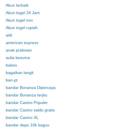
Akun terbaik
Akun togel 24 Jam
Akun togel ovo
Akun togel rupiah
aldi
american express
anak prabowo
aulia kesuma
babes
bagaikan langit
ban-pt
bandar Bonanza Dipercaya
bandar Bonanza terjitu
bandar Casino Populer
bandar Casino saldo gratis
Skip
bandar Casino XL
to
bandar depo 10k bagus