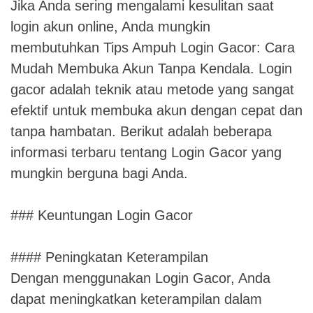
Jika Anda sering mengalami kesulitan saat
login akun online, Anda mungkin
membutuhkan Tips Ampuh Login Gacor: Cara
Mudah Membuka Akun Tanpa Kendala. Login
gacor adalah teknik atau metode yang sangat
efektif untuk membuka akun dengan cepat dan
tanpa hambatan. Berikut adalah beberapa
informasi terbaru tentang Login Gacor yang
mungkin berguna bagi Anda.
### Keuntungan Login Gacor
#### Peningkatan Keterampilan
Dengan menggunakan Login Gacor, Anda
dapat meningkatkan keterampilan dalam