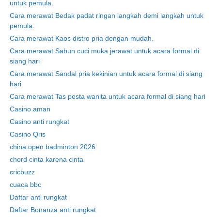
untuk pemula.
Cara merawat Bedak padat ringan langkah demi langkah untuk
pemula.
Cara merawat Kaos distro pria dengan mudah.
Cara merawat Sabun cuci muka jerawat untuk acara formal di
siang hari
Cara merawat Sandal pria kekinian untuk acara formal di siang
hari
Cara merawat Tas pesta wanita untuk acara formal di siang hari
Casino aman
Casino anti rungkat
Casino Qris
china open badminton 2026
chord cinta karena cinta
cricbuzz
cuaca bbc
Daftar anti rungkat
Daftar Bonanza anti rungkat