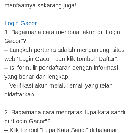
manfaatnya sekarang juga!
Login Gacor
1. Bagaimana cara membuat akun di “Login
Gacor”?
– Langkah pertama adalah mengunjungi situs
web “Login Gacor” dan klik tombol “Daftar”.
– Isi formulir pendaftaran dengan informasi
yang benar dan lengkap.
– Verifikasi akun melalui email yang telah
didaftarkan.
2. Bagaimana cara mengatasi lupa kata sandi
di “Login Gacor”?
– Klik tombol “Lupa Kata Sandi” di halaman