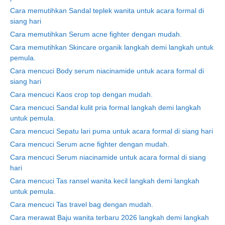
Cara memutihkan Sandal teplek wanita untuk acara formal di
siang hari
Cara memutihkan Serum acne fighter dengan mudah.
Cara memutihkan Skincare organik langkah demi langkah untuk
pemula.
Cara mencuci Body serum niacinamide untuk acara formal di
siang hari
Cara mencuci Kaos crop top dengan mudah.
Cara mencuci Sandal kulit pria formal langkah demi langkah
untuk pemula.
Cara mencuci Sepatu lari puma untuk acara formal di siang hari
Cara mencuci Serum acne fighter dengan mudah.
Cara mencuci Serum niacinamide untuk acara formal di siang
hari
Cara mencuci Tas ransel wanita kecil langkah demi langkah
untuk pemula.
Cara mencuci Tas travel bag dengan mudah.
Cara merawat Baju wanita terbaru 2026 langkah demi langkah