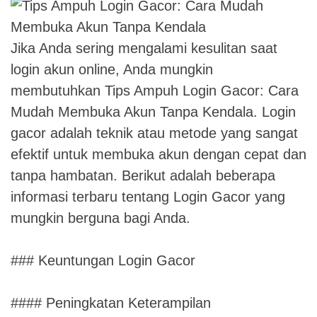
Jika Anda sering mengalami kesulitan saat
login akun online, Anda mungkin
membutuhkan Tips Ampuh Login Gacor: Cara
Mudah Membuka Akun Tanpa Kendala. Login
gacor adalah teknik atau metode yang sangat
efektif untuk membuka akun dengan cepat dan
tanpa hambatan. Berikut adalah beberapa
informasi terbaru tentang Login Gacor yang
mungkin berguna bagi Anda.
### Keuntungan Login Gacor
#### Peningkatan Keterampilan