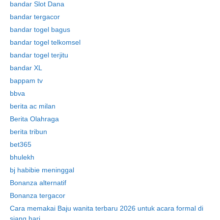
bandar Slot Dana
bandar tergacor
bandar togel bagus
bandar togel telkomsel
bandar togel terjitu
bandar XL
bappam tv
bbva
berita ac milan
Berita Olahraga
berita tribun
bet365
bhulekh
bj habibie meninggal
Bonanza alternatif
Bonanza tergacor
Cara memakai Baju wanita terbaru 2026 untuk acara formal di
siang hari