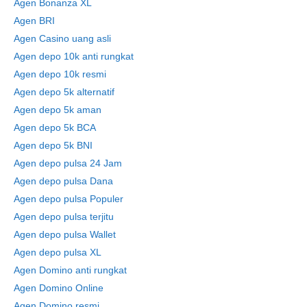
Agen Bonanza XL
Agen BRI
Agen Casino uang asli
Agen depo 10k anti rungkat
Agen depo 10k resmi
Agen depo 5k alternatif
Agen depo 5k aman
Agen depo 5k BCA
Agen depo 5k BNI
Agen depo pulsa 24 Jam
Agen depo pulsa Dana
Agen depo pulsa Populer
Agen depo pulsa terjitu
Agen depo pulsa Wallet
Agen depo pulsa XL
Agen Domino anti rungkat
Agen Domino Online
Agen Domino resmi