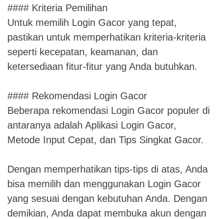
#### Kriteria Pemilihan
Untuk memilih Login Gacor yang tepat,
pastikan untuk memperhatikan kriteria-kriteria
seperti kecepatan, keamanan, dan
ketersediaan fitur-fitur yang Anda butuhkan.
#### Rekomendasi Login Gacor
Beberapa rekomendasi Login Gacor populer di
antaranya adalah Aplikasi Login Gacor,
Metode Input Cepat, dan Tips Singkat Gacor.
Dengan memperhatikan tips-tips di atas, Anda
bisa memilih dan menggunakan Login Gacor
yang sesuai dengan kebutuhan Anda. Dengan
demikian, Anda dapat membuka akun dengan