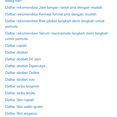
siang hari
Daftar rekomendasi Jam tangan rantai pria dengan mudah.
Daftar rekomendasi Kemeja formal pria dengan mudah.
Daftar rekomendasi Rok plisket langkah demi langkah untuk
pemula.
Daftar rekomendasi Serum niacinamide langkah demi langkah
untuk pemula.
Daftar rupiah
Daftar sbobet
Daftar sbobet 24 Jam
Daftar sbobet Dipercaya
Daftar sbobet Online
Daftar sbobet ovo
Daftar sicbo terjamin
Daftar sicbo terjitu
Daftar Slot rupiah
Daftar Slot saldo gratis
Daftar Slot tergacor