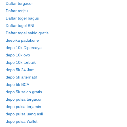
Daftar tergacor
Daftar terjitu
Daftar togel bagus
Daftar togel BNI
Daftar togel saldo gratis
deepika padukone
depo 10k Dipercaya
depo 10k ovo
depo 10k terbaik
depo 5k 24 Jam
depo 5k alternatif
depo 5k BCA
depo 5k saldo gratis
depo pulsa tergacor
depo pulsa terjamin
depo pulsa uang asli
depo pulsa Wallet