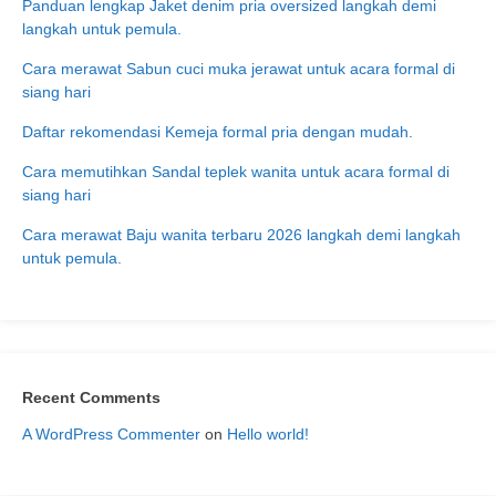
Panduan lengkap Jaket denim pria oversized langkah demi
langkah untuk pemula.
Cara merawat Sabun cuci muka jerawat untuk acara formal di
siang hari
Daftar rekomendasi Kemeja formal pria dengan mudah.
Cara memutihkan Sandal teplek wanita untuk acara formal di
siang hari
Cara merawat Baju wanita terbaru 2026 langkah demi langkah
untuk pemula.
Recent Comments
A WordPress Commenter
on
Hello world!