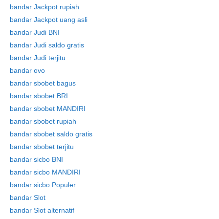
bandar Jackpot rupiah
bandar Jackpot uang asli
bandar Judi BNI
bandar Judi saldo gratis
bandar Judi terjitu
bandar ovo
bandar sbobet bagus
bandar sbobet BRI
bandar sbobet MANDIRI
bandar sbobet rupiah
bandar sbobet saldo gratis
bandar sbobet terjitu
bandar sicbo BNI
bandar sicbo MANDIRI
bandar sicbo Populer
bandar Slot
bandar Slot alternatif