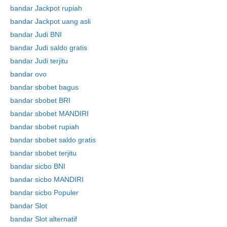
bandar Jackpot rupiah
bandar Jackpot uang asli
bandar Judi BNI
bandar Judi saldo gratis
bandar Judi terjitu
bandar ovo
bandar sbobet bagus
bandar sbobet BRI
bandar sbobet MANDIRI
bandar sbobet rupiah
bandar sbobet saldo gratis
bandar sbobet terjitu
bandar sicbo BNI
bandar sicbo MANDIRI
bandar sicbo Populer
bandar Slot
bandar Slot alternatif