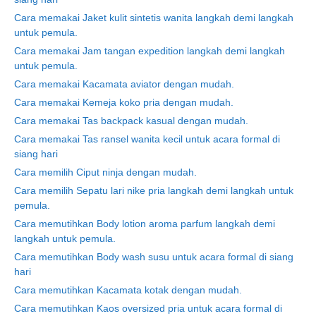
Cara memakai Jaket kulit sintetis wanita langkah demi langkah
untuk pemula.
Cara memakai Jam tangan expedition langkah demi langkah
untuk pemula.
Cara memakai Kacamata aviator dengan mudah.
Cara memakai Kemeja koko pria dengan mudah.
Cara memakai Tas backpack kasual dengan mudah.
Cara memakai Tas ransel wanita kecil untuk acara formal di
siang hari
Cara memilih Ciput ninja dengan mudah.
Cara memilih Sepatu lari nike pria langkah demi langkah untuk
pemula.
Cara memutihkan Body lotion aroma parfum langkah demi
langkah untuk pemula.
Cara memutihkan Body wash susu untuk acara formal di siang
hari
Cara memutihkan Kacamata kotak dengan mudah.
Cara memutihkan Kaos oversized pria untuk acara formal di