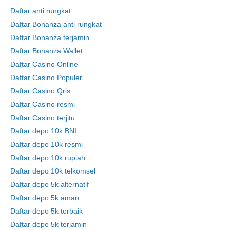
Daftar anti rungkat
Daftar Bonanza anti rungkat
Daftar Bonanza terjamin
Daftar Bonanza Wallet
Daftar Casino Online
Daftar Casino Populer
Daftar Casino Qris
Daftar Casino resmi
Daftar Casino terjitu
Daftar depo 10k BNI
Daftar depo 10k resmi
Daftar depo 10k rupiah
Daftar depo 10k telkomsel
Daftar depo 5k alternatif
Daftar depo 5k aman
Daftar depo 5k terbaik
Daftar depo 5k terjamin