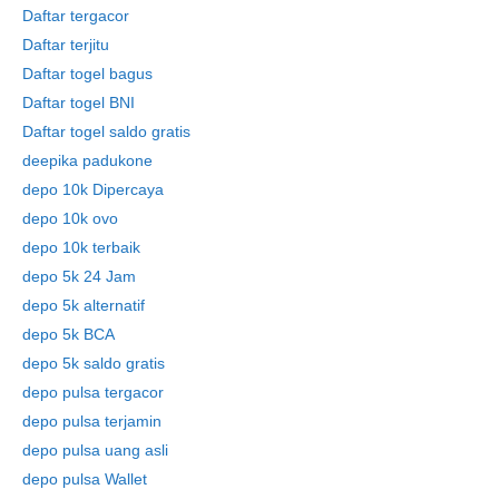
Daftar tergacor
Daftar terjitu
Daftar togel bagus
Daftar togel BNI
Daftar togel saldo gratis
deepika padukone
depo 10k Dipercaya
depo 10k ovo
depo 10k terbaik
depo 5k 24 Jam
depo 5k alternatif
depo 5k BCA
depo 5k saldo gratis
depo pulsa tergacor
depo pulsa terjamin
depo pulsa uang asli
depo pulsa Wallet