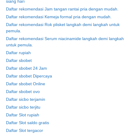
siang hari
Daftar rekomendasi Jam tangan rantai pria dengan mudah.
Daftar rekomendasi Kemeja formal pria dengan mudah.
Daftar rekomendasi Rok plisket langkah demi langkah untuk
pemula.
Daftar rekomendasi Serum niacinamide langkah demi langkah
untuk pemula.
Daftar rupiah
Daftar sbobet
Daftar sbobet 24 Jam
Daftar sbobet Dipercaya
Daftar sbobet Online
Daftar sbobet ovo
Daftar sicbo terjamin
Daftar sicbo terjitu
Daftar Slot rupiah
Daftar Slot saldo gratis
Daftar Slot tergacor