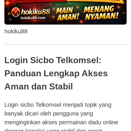
hokiku88
Login Sicbo Telkomsel:
Panduan Lengkap Akses
Aman dan Stabil
Login sicbo Telkomsel menjadi topik yang
banyak dicari oleh pengguna yang
menginginkan akses permainan dadu online
dengan koneksi yang stabil dan cepat.