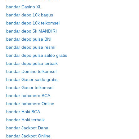
to
bandar Casino XL
content
bandar depo 10k bagus
bandar depo 10k telkomsel
bandar depo 5k MANDIRI
bandar depo pulsa BNI
bandar depo pulsa resmi
bandar depo pulsa saldo gratis
bandar depo pulsa terbaik
bandar Domino telkomsel
bandar Gacor saldo gratis
bandar Gacor telkomsel
bandar habanero BCA
bandar habanero Online
bandar Hoki BCA
bandar Hoki terbaik
bandar Jackpot Dana
bandar Jackpot Online