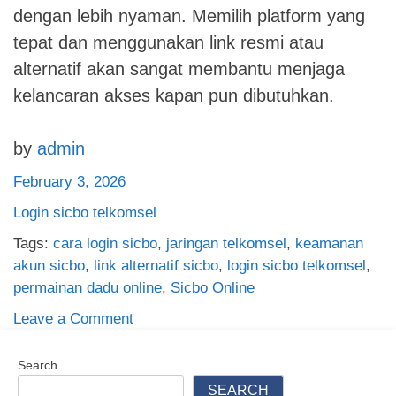
dengan lebih nyaman. Memilih platform yang
tepat dan menggunakan link resmi atau
alternatif akan sangat membantu menjaga
kelancaran akses kapan pun dibutuhkan.
by
admin
February 3, 2026
Login sicbo telkomsel
Tags:
cara login sicbo
,
jaringan telkomsel
,
keamanan
akun sicbo
,
link alternatif sicbo
,
login sicbo telkomsel
,
permainan dadu online
,
Sicbo Online
on
Leave a Comment
Login
sicbo
Search
telkomsel
SEARCH