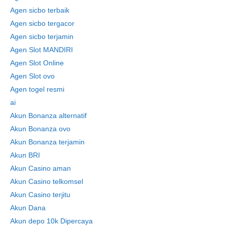
Agen sicbo terbaik
Agen sicbo tergacor
Agen sicbo terjamin
Agen Slot MANDIRI
Agen Slot Online
Agen Slot ovo
Agen togel resmi
ai
Akun Bonanza alternatif
Akun Bonanza ovo
Akun Bonanza terjamin
Akun BRI
Akun Casino aman
Akun Casino telkomsel
Akun Casino terjitu
Akun Dana
Akun depo 10k Dipercaya