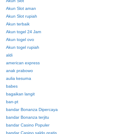
Akun Slot
Akun Slot aman
Akun Slot rupiah
Akun terbaik
Akun togel 24 Jam
Akun togel ovo
Akun togel rupiah
aldi
american express
anak prabowo
aulia kesuma
babes
bagaikan langit
ban-pt
bandar Bonanza Dipercaya
bandar Bonanza terjitu
bandar Casino Populer
Skip
bandar Casino saldo gratis