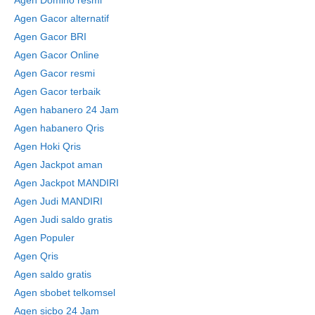
Agen Gacor alternatif
Agen Gacor BRI
Agen Gacor Online
Agen Gacor resmi
Agen Gacor terbaik
Agen habanero 24 Jam
Agen habanero Qris
Agen Hoki Qris
Agen Jackpot aman
Agen Jackpot MANDIRI
Agen Judi MANDIRI
Agen Judi saldo gratis
Agen Populer
Agen Qris
Agen saldo gratis
Agen sbobet telkomsel
Agen sicbo 24 Jam