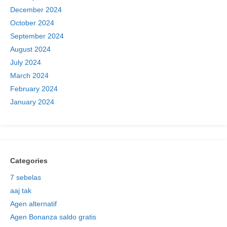
December 2024
October 2024
September 2024
August 2024
July 2024
March 2024
February 2024
January 2024
Categories
7 sebelas
aaj tak
Agen alternatif
Agen Bonanza saldo gratis