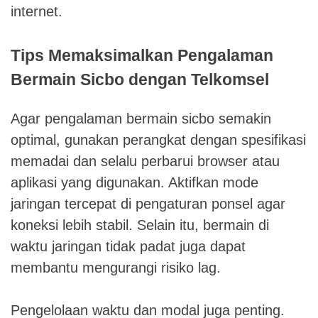
internet.
Tips Memaksimalkan Pengalaman
Bermain Sicbo dengan Telkomsel
Agar pengalaman bermain sicbo semakin
optimal, gunakan perangkat dengan spesifikasi
memadai dan selalu perbarui browser atau
aplikasi yang digunakan. Aktifkan mode
jaringan tercepat di pengaturan ponsel agar
koneksi lebih stabil. Selain itu, bermain di
waktu jaringan tidak padat juga dapat
membantu mengurangi risiko lag.
Pengelolaan waktu dan modal juga penting.