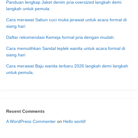
Panduan lengkap Jaket denim pria oversized langkah demi
langkah untuk pemula.
Cara merawat Sabun cuci muka jerawat untuk acara formal di
siang hari
Daftar rekomendasi Kemeja formal pria dengan mudah.
Cara memutihkan Sandal teplek wanita untuk acara formal di
siang hari
Cara merawat Baju wanita terbaru 2026 langkah demi langkah
untuk pemula.
Recent Comments
A WordPress Commenter
on
Hello world!