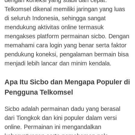
Telkomsel dikenal memiliki jaringan yang luas
di seluruh Indonesia, sehingga sangat
mendukung aktivitas online termasuk
mengakses platform permainan sicbo. Dengan
memahami cara login yang benar serta faktor
pendukung koneksi, pengalaman bermain bisa
menjadi lebih lancar dan minim kendala.
Apa Itu Sicbo dan Mengapa Populer di
Pengguna Telkomsel
Sicbo adalah permainan dadu yang berasal
dari Tiongkok dan kini populer dalam versi
online. Permainan ini mengandalkan