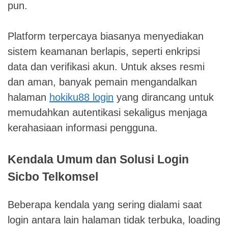
pun.
Platform terpercaya biasanya menyediakan
sistem keamanan berlapis, seperti enkripsi
data dan verifikasi akun. Untuk akses resmi
dan aman, banyak pemain mengandalkan
halaman
hokiku88 login
yang dirancang untuk
memudahkan autentikasi sekaligus menjaga
kerahasiaan informasi pengguna.
Kendala Umum dan Solusi Login
Sicbo Telkomsel
Beberapa kendala yang sering dialami saat
login antara lain halaman tidak terbuka, loading