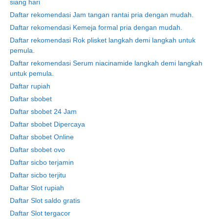
siang hari
Daftar rekomendasi Jam tangan rantai pria dengan mudah.
Daftar rekomendasi Kemeja formal pria dengan mudah.
Daftar rekomendasi Rok plisket langkah demi langkah untuk
pemula.
Daftar rekomendasi Serum niacinamide langkah demi langkah
untuk pemula.
Daftar rupiah
Daftar sbobet
Daftar sbobet 24 Jam
Daftar sbobet Dipercaya
Daftar sbobet Online
Daftar sbobet ovo
Daftar sicbo terjamin
Daftar sicbo terjitu
Daftar Slot rupiah
Daftar Slot saldo gratis
Daftar Slot tergacor