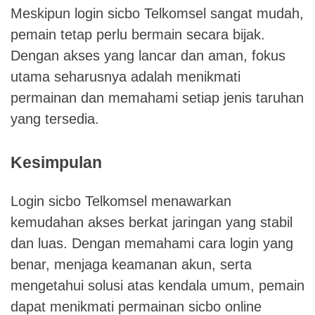
Meskipun login sicbo Telkomsel sangat mudah,
pemain tetap perlu bermain secara bijak.
Dengan akses yang lancar dan aman, fokus
utama seharusnya adalah menikmati
permainan dan memahami setiap jenis taruhan
yang tersedia.
Kesimpulan
Login sicbo Telkomsel menawarkan
kemudahan akses berkat jaringan yang stabil
dan luas. Dengan memahami cara login yang
benar, menjaga keamanan akun, serta
mengetahui solusi atas kendala umum, pemain
dapat menikmati permainan sicbo online