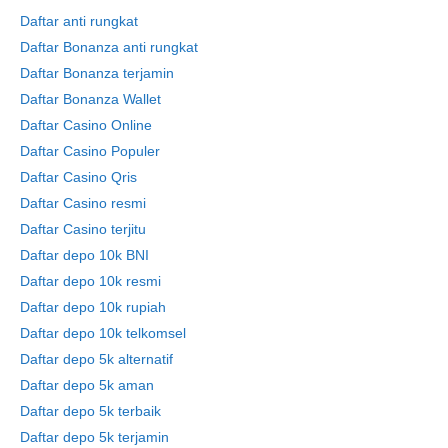
Daftar anti rungkat
Daftar Bonanza anti rungkat
Daftar Bonanza terjamin
Daftar Bonanza Wallet
Daftar Casino Online
Daftar Casino Populer
Daftar Casino Qris
Daftar Casino resmi
Daftar Casino terjitu
Daftar depo 10k BNI
Daftar depo 10k resmi
Daftar depo 10k rupiah
Daftar depo 10k telkomsel
Daftar depo 5k alternatif
Daftar depo 5k aman
Daftar depo 5k terbaik
Daftar depo 5k terjamin