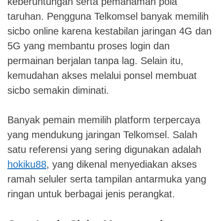
keberuntungan serta pemahaman pola
taruhan. Pengguna Telkomsel banyak memilih
sicbo online karena kestabilan jaringan 4G dan
5G yang membantu proses login dan
permainan berjalan tanpa lag. Selain itu,
kemudahan akses melalui ponsel membuat
sicbo semakin diminati.
Banyak pemain memilih platform terpercaya
yang mendukung jaringan Telkomsel. Salah
satu referensi yang sering digunakan adalah
hokiku88
, yang dikenal menyediakan akses
ramah seluler serta tampilan antarmuka yang
ringan untuk berbagai jenis perangkat.