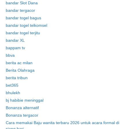
bandar Slot Dana
bandar tergacor
bandar togel bagus
bandar togel telkomsel
bandar togel terjitu
bandar XL
bappam tv
bbva
berita ac milan
Berita Olahraga
berita tribun
bet365
bhulekh
bj habibie meninggal
Bonanza alternatif
Bonanza tergacor
Cara memakai Baju wanita terbaru 2026 untuk acara formal di
siang hari