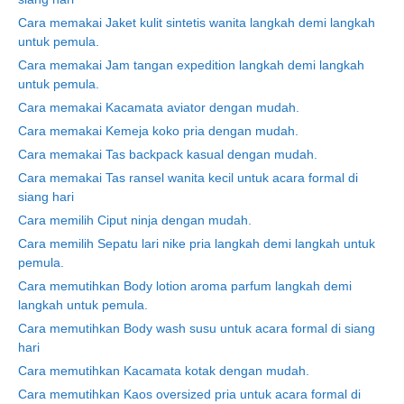
Cara memakai Jaket kulit sintetis wanita langkah demi langkah
untuk pemula.
Cara memakai Jam tangan expedition langkah demi langkah
untuk pemula.
Cara memakai Kacamata aviator dengan mudah.
Cara memakai Kemeja koko pria dengan mudah.
Cara memakai Tas backpack kasual dengan mudah.
Cara memakai Tas ransel wanita kecil untuk acara formal di
siang hari
Cara memilih Ciput ninja dengan mudah.
Cara memilih Sepatu lari nike pria langkah demi langkah untuk
pemula.
Cara memutihkan Body lotion aroma parfum langkah demi
langkah untuk pemula.
Cara memutihkan Body wash susu untuk acara formal di siang
hari
Cara memutihkan Kacamata kotak dengan mudah.
Cara memutihkan Kaos oversized pria untuk acara formal di