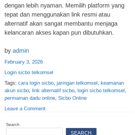
dengan lebih nyaman. Memilih platform yang
tepat dan menggunakan link resmi atau
alternatif akan sangat membantu menjaga
kelancaran akses kapan pun dibutuhkan.
by
admin
February 3, 2026
Login sicbo telkomsel
Tags:
cara login sicbo
,
jaringan telkomsel
,
keamanan
akun sicbo
,
link alternatif sicbo
,
login sicbo telkomsel
,
permainan dadu online
,
Sicbo Online
on
Leave a Comment
Login
sicbo
Search
telkomsel
SEARCH