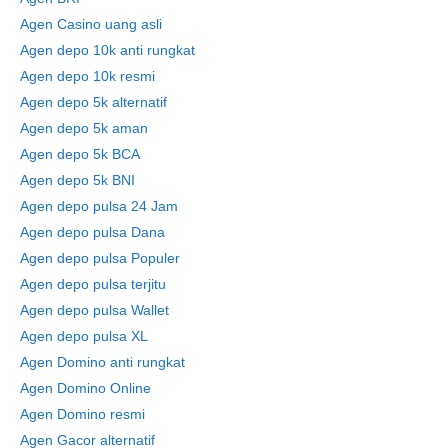
Agen Casino uang asli
Agen depo 10k anti rungkat
Agen depo 10k resmi
Agen depo 5k alternatif
Agen depo 5k aman
Agen depo 5k BCA
Agen depo 5k BNI
Agen depo pulsa 24 Jam
Agen depo pulsa Dana
Agen depo pulsa Populer
Agen depo pulsa terjitu
Agen depo pulsa Wallet
Agen depo pulsa XL
Agen Domino anti rungkat
Agen Domino Online
Agen Domino resmi
Agen Gacor alternatif