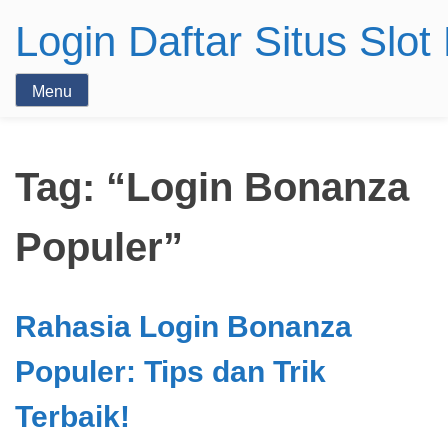
Login Daftar Situs Slo
Menu
Tag:
“Login Bonanza
Populer”
Rahasia Login Bonanza
Populer: Tips dan Trik
Terbaik!