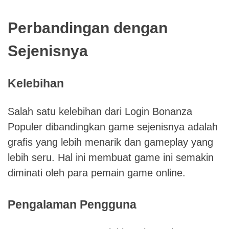
Perbandingan dengan
Sejenisnya
Kelebihan
Salah satu kelebihan dari Login Bonanza
Populer dibandingkan game sejenisnya adalah
grafis yang lebih menarik dan gameplay yang
lebih seru. Hal ini membuat game ini semakin
diminati oleh para pemain game online.
Pengalaman Pengguna