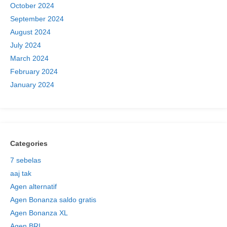
October 2024
September 2024
August 2024
July 2024
March 2024
February 2024
January 2024
Categories
7 sebelas
aaj tak
Agen alternatif
Agen Bonanza saldo gratis
Agen Bonanza XL
Agen BRI