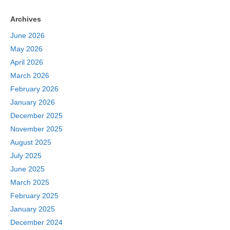
Archives
June 2026
May 2026
April 2026
March 2026
February 2026
January 2026
December 2025
November 2025
August 2025
July 2025
June 2025
March 2025
February 2025
January 2025
December 2024