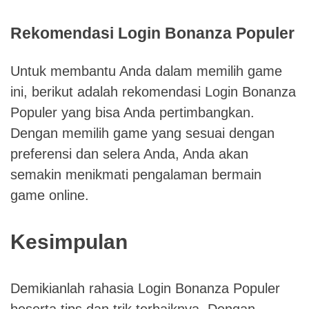
Rekomendasi Login Bonanza Populer
Untuk membantu Anda dalam memilih game
ini, berikut adalah rekomendasi Login Bonanza
Populer yang bisa Anda pertimbangkan.
Dengan memilih game yang sesuai dengan
preferensi dan selera Anda, Anda akan
semakin menikmati pengalaman bermain
game online.
Kesimpulan
Demikianlah rahasia Login Bonanza Populer