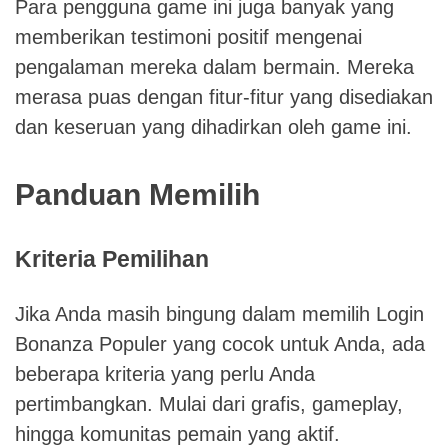
Para pengguna game ini juga banyak yang
memberikan testimoni positif mengenai
pengalaman mereka dalam bermain. Mereka
merasa puas dengan fitur-fitur yang disediakan
dan keseruan yang dihadirkan oleh game ini.
Panduan Memilih
Kriteria Pemilihan
Jika Anda masih bingung dalam memilih Login
Bonanza Populer yang cocok untuk Anda, ada
beberapa kriteria yang perlu Anda
pertimbangkan. Mulai dari grafis, gameplay,
hingga komunitas pemain yang aktif.