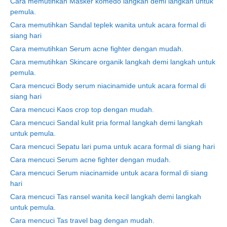
Cara memutihkan Masker komedo langkah demi langkah untuk
pemula.
Cara memutihkan Sandal teplek wanita untuk acara formal di
siang hari
Cara memutihkan Serum acne fighter dengan mudah.
Cara memutihkan Skincare organik langkah demi langkah untuk
pemula.
Cara mencuci Body serum niacinamide untuk acara formal di
siang hari
Cara mencuci Kaos crop top dengan mudah.
Cara mencuci Sandal kulit pria formal langkah demi langkah
untuk pemula.
Cara mencuci Sepatu lari puma untuk acara formal di siang hari
Cara mencuci Serum acne fighter dengan mudah.
Cara mencuci Serum niacinamide untuk acara formal di siang
hari
Cara mencuci Tas ransel wanita kecil langkah demi langkah
untuk pemula.
Cara mencuci Tas travel bag dengan mudah.