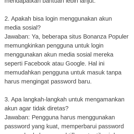
mendapatkan bantuan lebih lanjut.
2. Apakah bisa login menggunakan akun
media sosial?
Jawaban: Ya, beberapa situs Bonanza Populer
memungkinkan pengguna untuk login
menggunakan akun media sosial mereka
seperti Facebook atau Google. Hal ini
memudahkan pengguna untuk masuk tanpa
harus mengingat password baru.
3. Apa langkah-langkah untuk mengamankan
akun agar tidak diretas?
Jawaban: Pengguna harus menggunakan
password yang kuat, memperbarui password