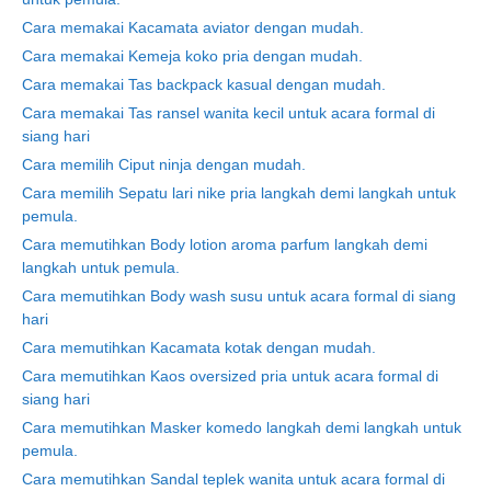
Cara memakai Kacamata aviator dengan mudah.
Cara memakai Kemeja koko pria dengan mudah.
Cara memakai Tas backpack kasual dengan mudah.
Cara memakai Tas ransel wanita kecil untuk acara formal di
siang hari
Cara memilih Ciput ninja dengan mudah.
Cara memilih Sepatu lari nike pria langkah demi langkah untuk
pemula.
Cara memutihkan Body lotion aroma parfum langkah demi
langkah untuk pemula.
Cara memutihkan Body wash susu untuk acara formal di siang
hari
Cara memutihkan Kacamata kotak dengan mudah.
Cara memutihkan Kaos oversized pria untuk acara formal di
siang hari
Cara memutihkan Masker komedo langkah demi langkah untuk
pemula.
Cara memutihkan Sandal teplek wanita untuk acara formal di