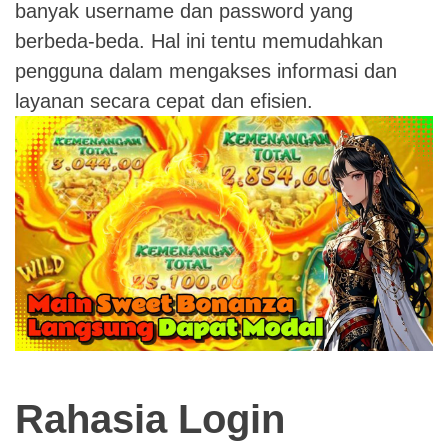
banyak username dan password yang
berbeda-beda. Hal ini tentu memudahkan
pengguna dalam mengakses informasi dan
layanan secara cepat dan efisien.
Rahasia Login