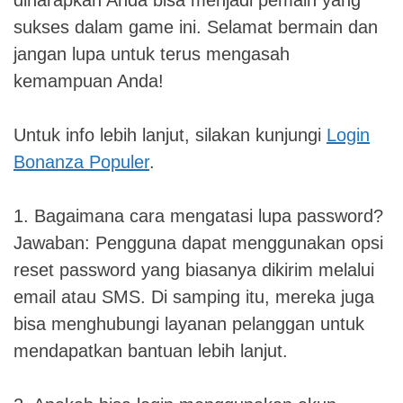
diharapkan Anda bisa menjadi pemain yang
sukses dalam game ini. Selamat bermain dan
jangan lupa untuk terus mengasah
kemampuan Anda!
Untuk info lebih lanjut, silakan kunjungi
Login
Bonanza Populer
.
1. Bagaimana cara mengatasi lupa password?
Jawaban: Pengguna dapat menggunakan opsi
reset password yang biasanya dikirim melalui
email atau SMS. Di samping itu, mereka juga
bisa menghubungi layanan pelanggan untuk
mendapatkan bantuan lebih lanjut.