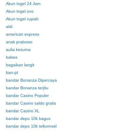
Akun togel 24 Jam
Akun togel ovo
Akun togel rupiah
aldi
american express
anak prabowo
aulia kesuma
babes
bagaikan langit
ban-pt
bandar Bonanza Dipercaya
bandar Bonanza terjitu
bandar Casino Populer
bandar Casino saldo gratis
bandar Casino XL
bandar depo 10k bagus
bandar depo 10k telkomsel