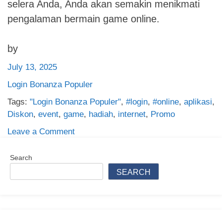
selera Anda, Anda akan semakin menikmati
pengalaman bermain game online.
by
July 13, 2025
Login Bonanza Populer
Tags:
"Login Bonanza Populer"
,
#login
,
#online
,
aplikasi
,
Diskon
,
event
,
game
,
hadiah
,
internet
,
Promo
on
Leave a Comment
Rahasia
Login
Search
Bonanza
SEARCH
Populer:
Tips
dan
Trik