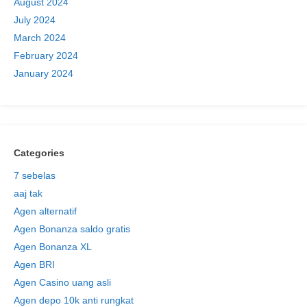
August 2024
July 2024
March 2024
February 2024
January 2024
Categories
7 sebelas
aaj tak
Agen alternatif
Agen Bonanza saldo gratis
Agen Bonanza XL
Agen BRI
Agen Casino uang asli
Agen depo 10k anti rungkat