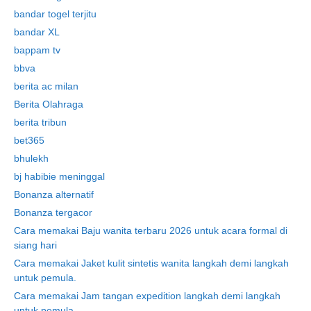
bandar togel terjitu
bandar XL
bappam tv
bbva
berita ac milan
Berita Olahraga
berita tribun
bet365
bhulekh
bj habibie meninggal
Bonanza alternatif
Bonanza tergacor
Cara memakai Baju wanita terbaru 2026 untuk acara formal di
siang hari
Cara memakai Jaket kulit sintetis wanita langkah demi langkah
untuk pemula.
Cara memakai Jam tangan expedition langkah demi langkah
untuk pemula.