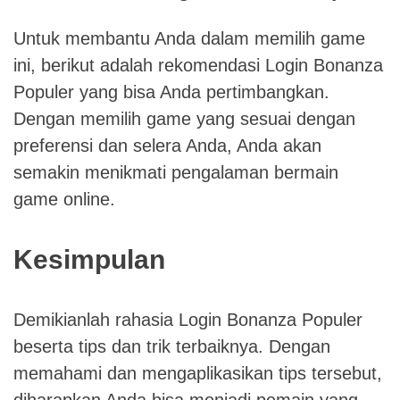
Untuk membantu Anda dalam memilih game
ini, berikut adalah rekomendasi Login Bonanza
Populer yang bisa Anda pertimbangkan.
Dengan memilih game yang sesuai dengan
preferensi dan selera Anda, Anda akan
semakin menikmati pengalaman bermain
game online.
Kesimpulan
Demikianlah rahasia Login Bonanza Populer
beserta tips dan trik terbaiknya. Dengan
memahami dan mengaplikasikan tips tersebut,