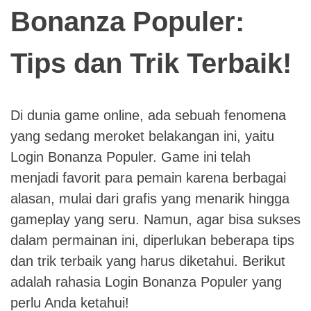
Bonanza Populer:
Tips dan Trik Terbaik!
Di dunia game online, ada sebuah fenomena
yang sedang meroket belakangan ini, yaitu
Login Bonanza Populer. Game ini telah
menjadi favorit para pemain karena berbagai
alasan, mulai dari grafis yang menarik hingga
gameplay yang seru. Namun, agar bisa sukses
dalam permainan ini, diperlukan beberapa tips
dan trik terbaik yang harus diketahui. Berikut
adalah rahasia Login Bonanza Populer yang
perlu Anda ketahui!