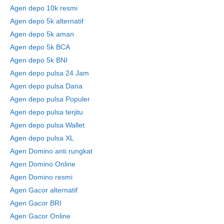
Agen depo 10k resmi
Agen depo 5k alternatif
Agen depo 5k aman
Agen depo 5k BCA
Agen depo 5k BNI
Agen depo pulsa 24 Jam
Agen depo pulsa Dana
Agen depo pulsa Populer
Agen depo pulsa terjitu
Agen depo pulsa Wallet
Agen depo pulsa XL
Agen Domino anti rungkat
Agen Domino Online
Agen Domino resmi
Agen Gacor alternatif
Agen Gacor BRI
Agen Gacor Online