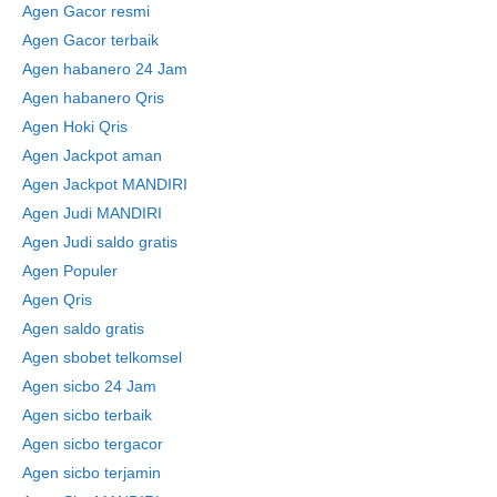
Agen Gacor resmi
Agen Gacor terbaik
Agen habanero 24 Jam
Agen habanero Qris
Agen Hoki Qris
Agen Jackpot aman
Agen Jackpot MANDIRI
Agen Judi MANDIRI
Agen Judi saldo gratis
Agen Populer
Agen Qris
Agen saldo gratis
Agen sbobet telkomsel
Agen sicbo 24 Jam
Agen sicbo terbaik
Agen sicbo tergacor
Agen sicbo terjamin