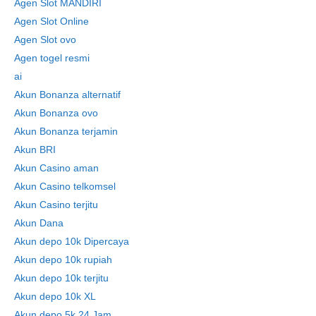
Agen Slot MANDIRI
Agen Slot Online
Agen Slot ovo
Agen togel resmi
ai
Akun Bonanza alternatif
Akun Bonanza ovo
Akun Bonanza terjamin
Akun BRI
Akun Casino aman
Akun Casino telkomsel
Akun Casino terjitu
Akun Dana
Akun depo 10k Dipercaya
Akun depo 10k rupiah
Akun depo 10k terjitu
Akun depo 10k XL
Akun depo 5k 24 Jam