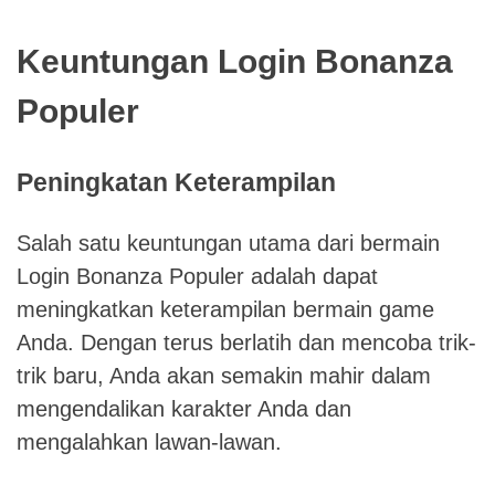
Keuntungan Login Bonanza
Populer
Peningkatan Keterampilan
Salah satu keuntungan utama dari bermain
Login Bonanza Populer adalah dapat
meningkatkan keterampilan bermain game
Anda. Dengan terus berlatih dan mencoba trik-
trik baru, Anda akan semakin mahir dalam
mengendalikan karakter Anda dan
mengalahkan lawan-lawan.