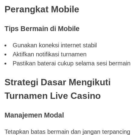
Perangkat Mobile
Tips Bermain di Mobile
Gunakan koneksi internet stabil
Aktifkan notifikasi turnamen
Pastikan baterai cukup selama sesi bermain
Strategi Dasar Mengikuti
Turnamen Live Casino
Manajemen Modal
Tetapkan batas bermain dan jangan terpancing