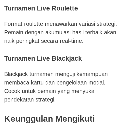
Turnamen Live Roulette
Format roulette menawarkan variasi strategi.
Pemain dengan akumulasi hasil terbaik akan
naik peringkat secara real-time.
Turnamen Live Blackjack
Blackjack turnamen menguji kemampuan
membaca kartu dan pengelolaan modal.
Cocok untuk pemain yang menyukai
pendekatan strategi.
Keunggulan Mengikuti