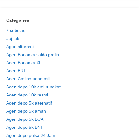
Categories
7 sebelas
aaj tak
Agen alternatif
Agen Bonanza saldo gratis
Agen Bonanza XL
Agen BRI
Agen Casino uang asli
Agen depo 10k anti rungkat
Agen depo 10k resmi
Agen depo 5k alternatif
Agen depo 5k aman
Agen depo 5k BCA
Agen depo 5k BNI
Agen depo pulsa 24 Jam