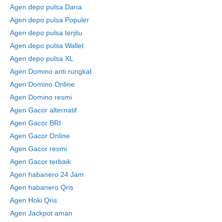
Agen depo pulsa Dana
Agen depo pulsa Populer
Agen depo pulsa terjitu
Agen depo pulsa Wallet
Agen depo pulsa XL
Agen Domino anti rungkat
Agen Domino Online
Agen Domino resmi
Agen Gacor alternatif
Agen Gacor BRI
Agen Gacor Online
Agen Gacor resmi
Agen Gacor terbaik
Agen habanero 24 Jam
Agen habanero Qris
Agen Hoki Qris
Agen Jackpot aman