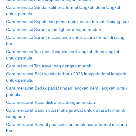
Cara mencuci Sandal kulit pria formal langkah demi langkah
untuk pemula.
Cara mencuci Sepatu lari puma untuk acara formal di siang hari
Cara mencuci Serum acne fighter dengan mudah.
Cara mencuci Serum niacinamide untuk acara formal di siang
hari
Cara mencuci Tas ransel wanita kecil langkah demi langkah
untuk pemula.
Cara mencuci Tas travel bag dengan mudah.
Cara merawat Baju wanita terbaru 2026 langkah demi langkah
untuk pemula.
Cara merawat Bedak padat ringan langkah demi langkah untuk
pemula.
Cara merawat Kaos distro pria dengan mudah.
Cara merawat Sabun cuci muka jerawat untuk acara formal di
siang hari
Cara merawat Sandal pria kekinian untuk acara formal di siang
hari