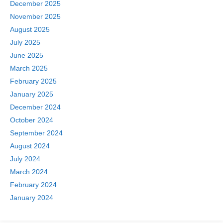
December 2025
November 2025
August 2025
July 2025
June 2025
March 2025
February 2025
January 2025
December 2024
October 2024
September 2024
August 2024
July 2024
March 2024
February 2024
January 2024