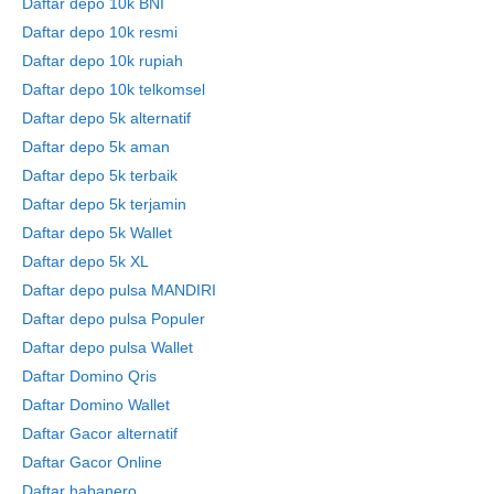
Daftar depo 10k BNI
Daftar depo 10k resmi
Daftar depo 10k rupiah
Daftar depo 10k telkomsel
Daftar depo 5k alternatif
Daftar depo 5k aman
Daftar depo 5k terbaik
Daftar depo 5k terjamin
Daftar depo 5k Wallet
Daftar depo 5k XL
Daftar depo pulsa MANDIRI
Daftar depo pulsa Populer
Daftar depo pulsa Wallet
Daftar Domino Qris
Daftar Domino Wallet
Daftar Gacor alternatif
Daftar Gacor Online
Daftar habanero