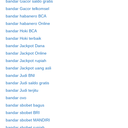
bandar Gacor saldo gratis
bandar Gacor telkomsel
bandar habanero BCA
bandar habanero Online
bandar Hoki BCA
bandar Hoki terbaik
bandar Jackpot Dana
bandar Jackpot Online
bandar Jackpot rupiah
bandar Jackpot uang asli
bandar Judi BNI
bandar Judi saldo gratis
bandar Judi terjitu
bandar ovo
bandar sbobet bagus
bandar sbobet BRI
bandar sbobet MANDIRI
bandar sbobet rupiah