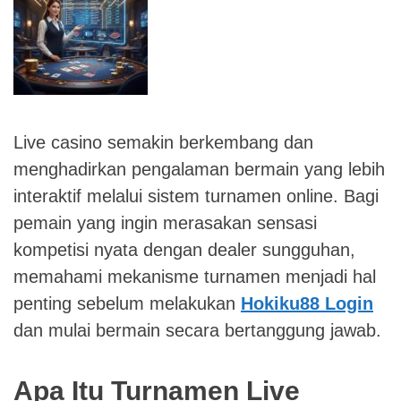
Live casino semakin berkembang dan
menghadirkan pengalaman bermain yang lebih
interaktif melalui sistem turnamen online. Bagi
pemain yang ingin merasakan sensasi
kompetisi nyata dengan dealer sungguhan,
memahami mekanisme turnamen menjadi hal
penting sebelum melakukan
Hokiku88 Login
dan mulai bermain secara bertanggung jawab.
Apa Itu Turnamen Live