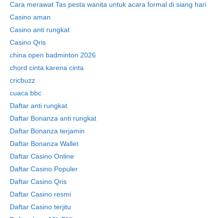
Cara merawat Tas pesta wanita untuk acara formal di siang hari
Casino aman
Casino anti rungkat
Casino Qris
china open badminton 2026
chord cinta karena cinta
cricbuzz
cuaca bbc
Daftar anti rungkat
Daftar Bonanza anti rungkat
Daftar Bonanza terjamin
Daftar Bonanza Wallet
Daftar Casino Online
Daftar Casino Populer
Daftar Casino Qris
Daftar Casino resmi
Daftar Casino terjitu