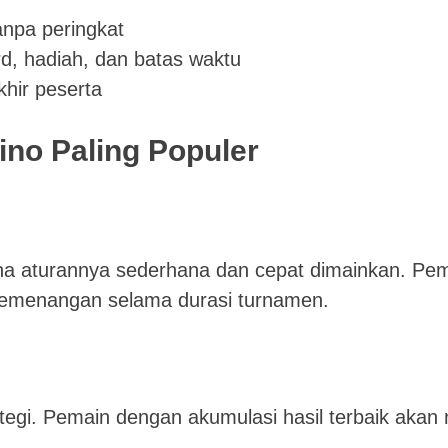
anpa peringkat
d, hadiah, dan batas waktu
hir peserta
ino Paling Populer
ena aturannya sederhana dan cepat dimainkan. Pe
kemenangan selama durasi turnamen.
tegi. Pemain dengan akumulasi hasil terbaik akan 