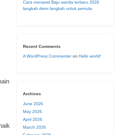
Cara merawat Baju wanita terbaru 2026
langkah demi langkah untuk pemula.
Recent Comments
A WordPress Commenter
on
Hello world!
main
Archives
June 2026
May 2026
April 2026
naik
March 2026
February 2026