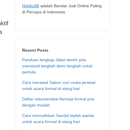
Hokiku88
adalah Bandar Judi Online Paling
di Percaya di Indonesia.
ktif
a
Recent Posts
Panduan lengkap Jaket denim pria
oversized langkah demi langkah untuk
pemula.
Cara merawat Sabun cuci muka jerawat
untuk acara formal di siang hari
Daftar rekomendasi Kemeja formal pria
dengan mudah.
Cara memutihkan Sandal teplek wanita
untuk acara formal di siang hari