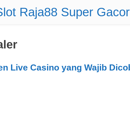
 Slot Raja88 Super Gaco
aler
en Live Casino yang Wajib Dico