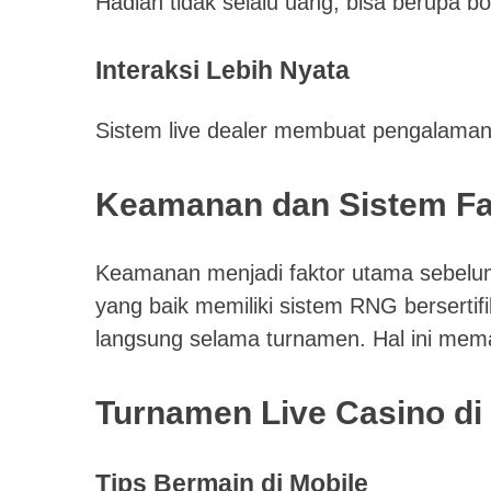
Hadiah tidak selalu uang, bisa berupa bon
Interaksi Lebih Nyata
Sistem live dealer membuat pengalaman 
Keamanan dan Sistem Fai
Keamanan menjadi faktor utama sebel
yang baik memiliki sistem RNG bersertifi
langsung selama turnamen. Hal ini memas
Turnamen Live Casino di
Tips Bermain di Mobile