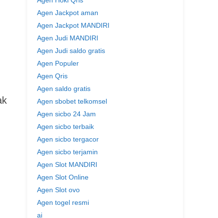
Agen Hoki Qris
Agen Jackpot aman
Agen Jackpot MANDIRI
Agen Judi MANDIRI
Agen Judi saldo gratis
Agen Populer
Agen Qris
Agen saldo gratis
ak
Agen sbobet telkomsel
Agen sicbo 24 Jam
Agen sicbo terbaik
Agen sicbo tergacor
Agen sicbo terjamin
Agen Slot MANDIRI
Agen Slot Online
Agen Slot ovo
Agen togel resmi
ai