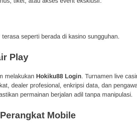
us, tiket, atau akses event eksklusif.
terasa seperti berada di kasino sungguhan.
r Play
um melakukan
Hokiku88 Login
. Turnamen live casi
kat, dealer profesional, enkripsi data, dan pengaw
tikan permainan berjalan adil tanpa manipulasi.
 Perangkat Mobile