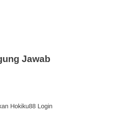
gung Jawab
kan Hokiku88 Login