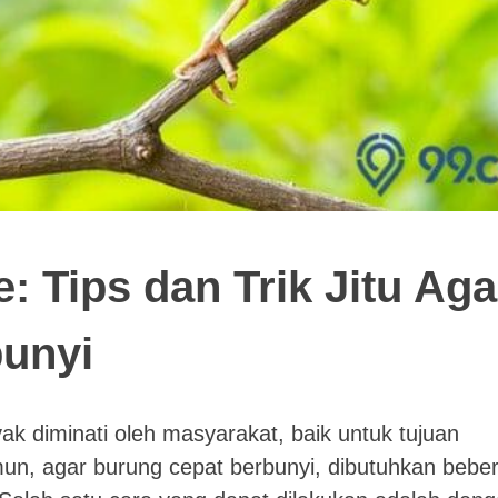
: Tips dan Trik Jitu Aga
unyi
k diminati oleh masyarakat, baik untuk tujuan
un, agar burung cepat berbunyi, dibutuhkan bebe