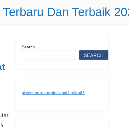
r Terbaru Dan Terbaik 2
Search
SEARCH
at
sistem online profesional hokiku88
utar
i,