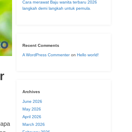
Cara merawat Baju wanita terbaru 2026
langkah demi langkah untuk pemula.
Recent Comments
A WordPress Commenter
on
Hello world!
r
Archives
June 2026
May 2026
April 2026
rapa
March 2026
February 2026