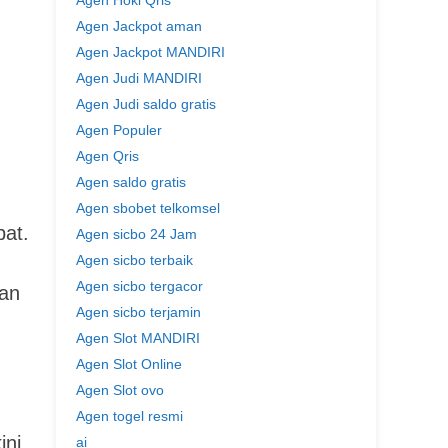
Agen Hoki Qris
Agen Jackpot aman
Agen Jackpot MANDIRI
Agen Judi MANDIRI
Agen Judi saldo gratis
Agen Populer
Agen Qris
Agen saldo gratis
Agen sbobet telkomsel
pat.
Agen sicbo 24 Jam
Agen sicbo terbaik
Agen sicbo tergacor
kan
Agen sicbo terjamin
Agen Slot MANDIRI
Agen Slot Online
Agen Slot ovo
Agen togel resmi
ini
ai