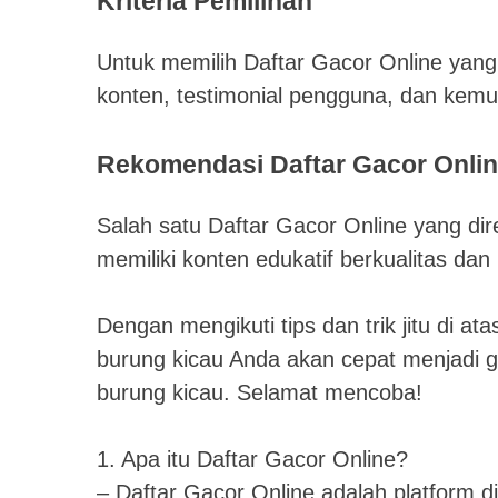
Kriteria Pemilihan
Untuk memilih Daftar Gacor Online yang 
konten, testimonial pengguna, dan kem
Rekomendasi Daftar Gacor Onli
Salah satu Daftar Gacor Online yang d
memiliki konten edukatif berkualitas d
Dengan mengikuti tips dan trik jitu di a
burung kicau Anda akan cepat menjadi 
burung kicau. Selamat mencoba!
1. Apa itu Daftar Gacor Online?
– Daftar Gacor Online adalah platform 