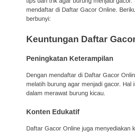
tips dan trik agar burung menjadi gacor
mendaftar di Daftar Gacor Online. Berikut
berbunyi:
Keuntungan Daftar Gacor
Peningkatan Keterampilan
Dengan mendaftar di Daftar Gacor Onli
melatih burung agar menjadi gacor. Hal
dalam merawat burung kicau.
Konten Edukatif
Daftar Gacor Online juga menyediakan k