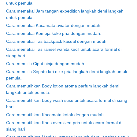
untuk pemula.
Cara memakai Jam tangan expedition langkah demi langkah
untuk pemula.
Cara memakai Kacamata aviator dengan mudah.
Cara memakai Kemeja koko pria dengan mudah.
Cara memakai Tas backpack kasual dengan mudah.
Cara memakai Tas ransel wanita kecil untuk acara formal di
siang hari
Cara memilih Ciput ninja dengan mudah.
Cara memilih Sepatu lari nike pria langkah demi langkah untuk
pemula.
Cara memutihkan Body lotion aroma parfum langkah demi
langkah untuk pemula.
Cara memutihkan Body wash susu untuk acara formal di siang
hari
Cara memutihkan Kacamata kotak dengan mudah.
Cara memutihkan Kaos oversized pria untuk acara formal di
siang hari