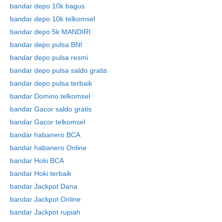
bandar depo 10k bagus
bandar depo 10k telkomsel
bandar depo 5k MANDIRI
bandar depo pulsa BNI
bandar depo pulsa resmi
bandar depo pulsa saldo gratis
bandar depo pulsa terbaik
bandar Domino telkomsel
bandar Gacor saldo gratis
bandar Gacor telkomsel
bandar habanero BCA
bandar habanero Online
bandar Hoki BCA
bandar Hoki terbaik
bandar Jackpot Dana
bandar Jackpot Online
bandar Jackpot rupiah