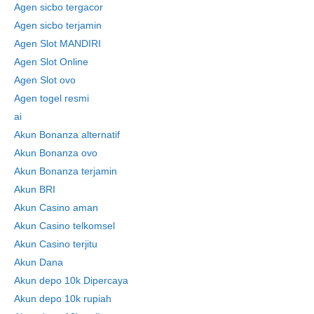
Agen sicbo tergacor
Agen sicbo terjamin
Agen Slot MANDIRI
Agen Slot Online
Agen Slot ovo
Agen togel resmi
ai
Akun Bonanza alternatif
Akun Bonanza ovo
Akun Bonanza terjamin
Akun BRI
Akun Casino aman
Akun Casino telkomsel
Akun Casino terjitu
Akun Dana
Akun depo 10k Dipercaya
Akun depo 10k rupiah