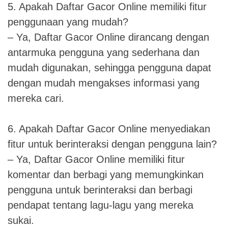
5. Apakah Daftar Gacor Online memiliki fitur
penggunaan yang mudah?
– Ya, Daftar Gacor Online dirancang dengan
antarmuka pengguna yang sederhana dan
mudah digunakan, sehingga pengguna dapat
dengan mudah mengakses informasi yang
mereka cari.
6. Apakah Daftar Gacor Online menyediakan
fitur untuk berinteraksi dengan pengguna lain?
– Ya, Daftar Gacor Online memiliki fitur
komentar dan berbagi yang memungkinkan
pengguna untuk berinteraksi dan berbagi
pendapat tentang lagu-lagu yang mereka
sukai.