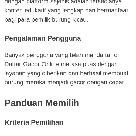
dengan platform sejenis adalah tersedianya
konten edukatif yang lengkap dan bermanfaat
bagi para pemilik burung kicau.
Pengalaman Pengguna
Banyak pengguna yang telah mendaftar di
Daftar Gacor Online merasa puas dengan
layanan yang diberikan dan berhasil membuat
burung mereka menjadi gacor dengan cepat.
Panduan Memilih
Kriteria Pemilihan