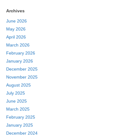
Archives
June 2026
May 2026
April 2026
March 2026
February 2026
January 2026
December 2025
November 2025
August 2025
July 2025
June 2025
March 2025
February 2025
January 2025
December 2024