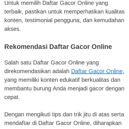
Untuk memilih Daftar Gacor Online yang
terbaik, pastikan untuk memperhatikan kualitas
konten, testimonial pengguna, dan kemudahan
akses.
Rekomendasi Daftar Gacor Online
Salah satu Daftar Gacor Online yang
direkomendasikan adalah
Daftar Gacor Online
,
yang memiliki konten edukatif berkualitas dan
membantu burung Anda menjadi gacor dengan
cepat.
Dengan mengikuti tips dan trik jitu di atas serta
mendaftar di Daftar Gacor Online, diharapkan