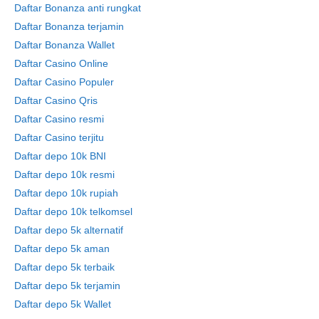
Daftar Bonanza anti rungkat
Daftar Bonanza terjamin
Daftar Bonanza Wallet
Daftar Casino Online
Daftar Casino Populer
Daftar Casino Qris
Daftar Casino resmi
Daftar Casino terjitu
Daftar depo 10k BNI
Daftar depo 10k resmi
Daftar depo 10k rupiah
Daftar depo 10k telkomsel
Daftar depo 5k alternatif
Daftar depo 5k aman
Daftar depo 5k terbaik
Daftar depo 5k terjamin
Daftar depo 5k Wallet