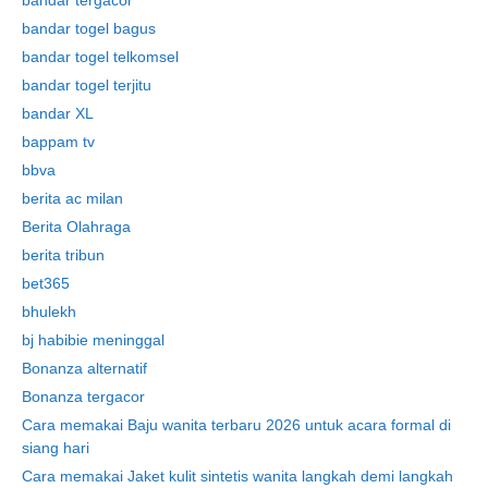
bandar tergacor
bandar togel bagus
bandar togel telkomsel
bandar togel terjitu
bandar XL
bappam tv
bbva
berita ac milan
Berita Olahraga
berita tribun
bet365
bhulekh
bj habibie meninggal
Bonanza alternatif
Bonanza tergacor
Cara memakai Baju wanita terbaru 2026 untuk acara formal di
siang hari
Cara memakai Jaket kulit sintetis wanita langkah demi langkah