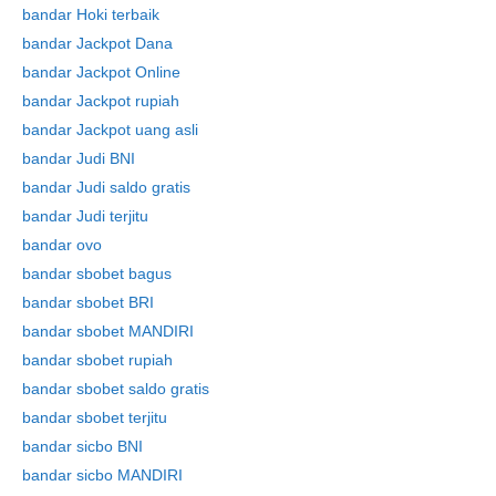
bandar Hoki terbaik
bandar Jackpot Dana
bandar Jackpot Online
bandar Jackpot rupiah
bandar Jackpot uang asli
bandar Judi BNI
bandar Judi saldo gratis
bandar Judi terjitu
bandar ovo
bandar sbobet bagus
bandar sbobet BRI
bandar sbobet MANDIRI
bandar sbobet rupiah
bandar sbobet saldo gratis
bandar sbobet terjitu
bandar sicbo BNI
bandar sicbo MANDIRI