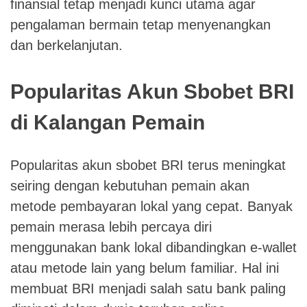
finansial tetap menjadi kunci utama agar
pengalaman bermain tetap menyenangkan
dan berkelanjutan.
Popularitas Akun Sbobet BRI
di Kalangan Pemain
Popularitas akun sbobet BRI terus meningkat
seiring dengan kebutuhan pemain akan
metode pembayaran lokal yang cepat. Banyak
pemain merasa lebih percaya diri
menggunakan bank lokal dibandingkan e-wallet
atau metode lain yang belum familiar. Hal ini
membuat BRI menjadi salah satu bank paling