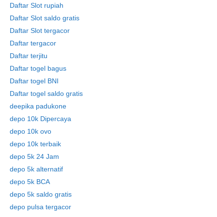
Daftar Slot rupiah
Daftar Slot saldo gratis
Daftar Slot tergacor
Daftar tergacor
Daftar terjitu
Daftar togel bagus
Daftar togel BNI
Daftar togel saldo gratis
deepika padukone
depo 10k Dipercaya
depo 10k ovo
depo 10k terbaik
depo 5k 24 Jam
depo 5k alternatif
depo 5k BCA
depo 5k saldo gratis
depo pulsa tergacor