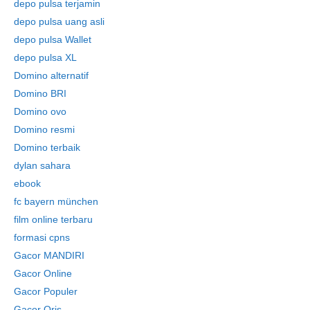
depo pulsa terjamin
depo pulsa uang asli
depo pulsa Wallet
depo pulsa XL
Domino alternatif
Domino BRI
Domino ovo
Domino resmi
Domino terbaik
dylan sahara
ebook
fc bayern münchen
film online terbaru
formasi cpns
Gacor MANDIRI
Gacor Online
Gacor Populer
Gacor Qris