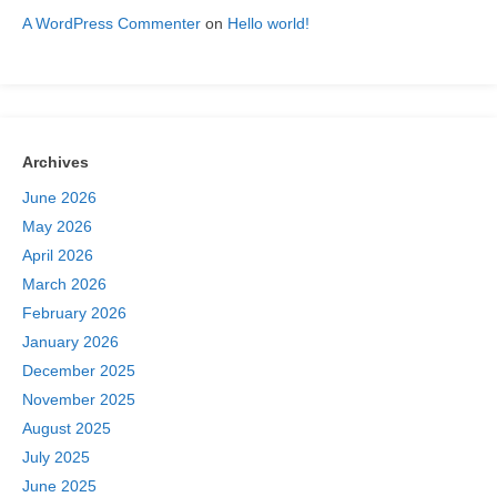
A WordPress Commenter
on
Hello world!
Archives
June 2026
May 2026
April 2026
March 2026
February 2026
January 2026
December 2025
November 2025
August 2025
July 2025
June 2025