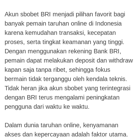
Akun sbobet BRI menjadi pilihan favorit bagi
banyak pemain taruhan online di Indonesia
karena kemudahan transaksi, kecepatan
proses, serta tingkat keamanan yang tinggi.
Dengan menggunakan rekening Bank BRI,
pemain dapat melakukan deposit dan withdraw
kapan saja tanpa ribet, sehingga fokus
bermain tidak terganggu oleh kendala teknis.
Tidak heran jika akun sbobet yang terintegrasi
dengan BRI terus mengalami peningkatan
pengguna dari waktu ke waktu.
Dalam dunia taruhan online, kenyamanan
akses dan kepercayaan adalah faktor utama.