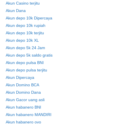
Akun Casino terjitu
Akun Dana
Akun depo 10k Dipercaya
Akun depo 10k rupiah
Akun depo 10k terjitu
Akun depo 10k XL
Akun depo 5k 24 Jam
Akun depo 5k saldo gratis
Akun depo pulsa BNI
Akun depo pulsa terjitu
Akun Dipercaya
Akun Domino BCA
Akun Domino Dana
Akun Gacor uang asli
Akun habanero BNI
Akun habanero MANDIRI
Akun habanero ovo