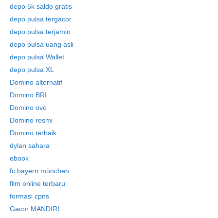
depo 5k saldo gratis
depo pulsa tergacor
depo pulsa terjamin
depo pulsa uang asli
depo pulsa Wallet
depo pulsa XL
Domino alternatif
Domino BRI
Domino ovo
Domino resmi
Domino terbaik
dylan sahara
ebook
fc bayern münchen
film online terbaru
formasi cpns
Gacor MANDIRI