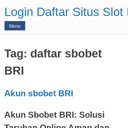
Login Daftar Situs Slo
Menu
Tag:
daftar sbobet
BRI
Akun sbobet BRI
Akun Sbobet BRI: Solusi
Taruhan Online Aman dan