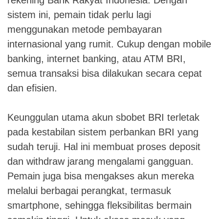
sistem ini, pemain tidak perlu lagi
menggunakan metode pembayaran
internasional yang rumit. Cukup dengan mobile
banking, internet banking, atau ATM BRI,
semua transaksi bisa dilakukan secara cepat
dan efisien.
Keunggulan utama akun sbobet BRI terletak
pada kestabilan sistem perbankan BRI yang
sudah teruji. Hal ini membuat proses deposit
dan withdraw jarang mengalami gangguan.
Pemain juga bisa mengakses akun mereka
melalui berbagai perangkat, termasuk
smartphone, sehingga fleksibilitas bermain