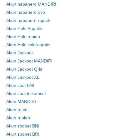
Akun habanero MANDIRI
Akun habanero ovo
Akun habanero rupiah
Akun Hoki Populer
Akun Hoki rupiah
Akun Hoki saldo gratis
Akun Jackpot
Akun Jackpot MANDIRI
Akun Jackpot Qris
Akun Jackpot XL
Akun Judi BNI
Akun Judi telkomsel
Akun MANDIRI
Akun resmi
Akun rupiah
Akun sbobet BNI
Akun sbobet BRI