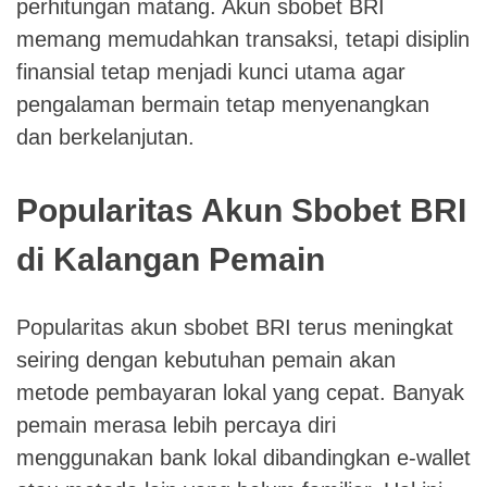
perhitungan matang. Akun sbobet BRI
memang memudahkan transaksi, tetapi disiplin
finansial tetap menjadi kunci utama agar
pengalaman bermain tetap menyenangkan
dan berkelanjutan.
Popularitas Akun Sbobet BRI
di Kalangan Pemain
Popularitas akun sbobet BRI terus meningkat
seiring dengan kebutuhan pemain akan
metode pembayaran lokal yang cepat. Banyak
pemain merasa lebih percaya diri
menggunakan bank lokal dibandingkan e-wallet