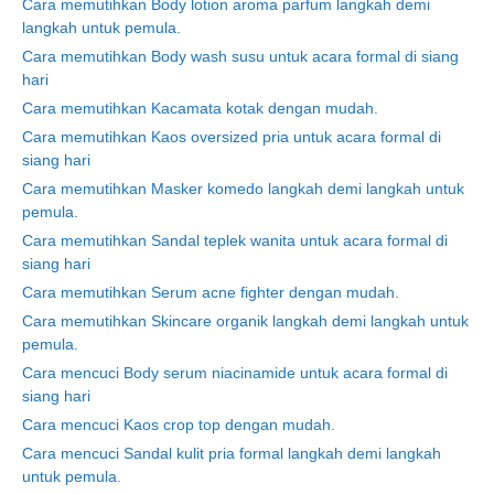
Cara memutihkan Body lotion aroma parfum langkah demi
langkah untuk pemula.
Cara memutihkan Body wash susu untuk acara formal di siang
hari
Cara memutihkan Kacamata kotak dengan mudah.
Cara memutihkan Kaos oversized pria untuk acara formal di
siang hari
Cara memutihkan Masker komedo langkah demi langkah untuk
pemula.
Cara memutihkan Sandal teplek wanita untuk acara formal di
siang hari
Cara memutihkan Serum acne fighter dengan mudah.
Cara memutihkan Skincare organik langkah demi langkah untuk
pemula.
Cara mencuci Body serum niacinamide untuk acara formal di
siang hari
Cara mencuci Kaos crop top dengan mudah.
Cara mencuci Sandal kulit pria formal langkah demi langkah
untuk pemula.