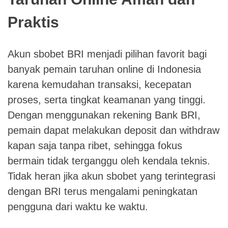
Praktis
Akun sbobet BRI menjadi pilihan favorit bagi
banyak pemain taruhan online di Indonesia
karena kemudahan transaksi, kecepatan
proses, serta tingkat keamanan yang tinggi.
Dengan menggunakan rekening Bank BRI,
pemain dapat melakukan deposit dan withdraw
kapan saja tanpa ribet, sehingga fokus
bermain tidak terganggu oleh kendala teknis.
Tidak heran jika akun sbobet yang terintegrasi
dengan BRI terus mengalami peningkatan
pengguna dari waktu ke waktu.