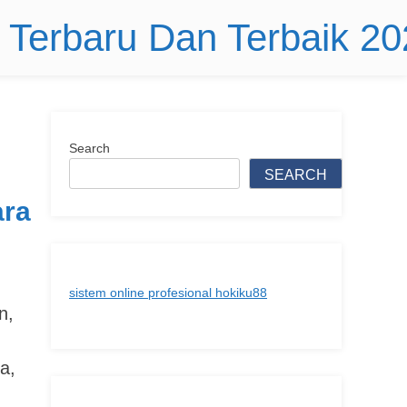
r Terbaru Dan Terbaik 2
Search
SEARCH
ara
sistem online profesional hokiku88
n,
a,