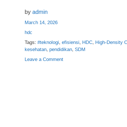
by
admin
March 14, 2026
hdc
Tags:
#teknologi
,
efisiensi
,
HDC
,
High-Density 
kesehatan
,
pendidikan
,
SDM
on
Leave a Comment
HDC:
Panduan
Lengkap
Tentang
Fungsi,
Manfaat,
dan
Cara
Optimal