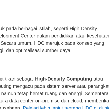
 pada berbagai istilah, seperti High-Density
lopment Center dalam pendidikan atau kesehatan
T. Secara umum, HDC merujuk pada konsep yang
gi, dan optimalisasi sumber daya.
iartikan sebagai
High-Density Computing
atau
puting mengacu pada sistem server atau perangka
gi namun tetap hemat ruang dan energi. Sementara
tara data center on-premise dan cloud, memberik
 perusahaan.
Pelajari lebih lanjut tentang HDC di duni