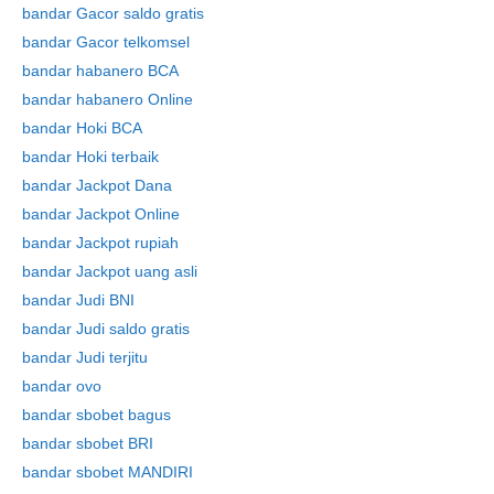
bandar Gacor saldo gratis
bandar Gacor telkomsel
bandar habanero BCA
Skip
bandar habanero Online
to
bandar Hoki BCA
content
bandar Hoki terbaik
bandar Jackpot Dana
bandar Jackpot Online
bandar Jackpot rupiah
bandar Jackpot uang asli
bandar Judi BNI
bandar Judi saldo gratis
bandar Judi terjitu
bandar ovo
bandar sbobet bagus
bandar sbobet BRI
bandar sbobet MANDIRI