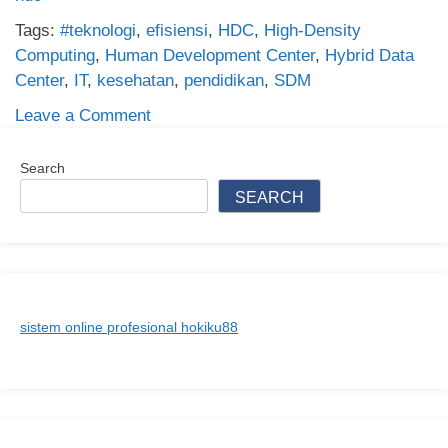
Tags:
#teknologi
,
efisiensi
,
HDC
,
High-Density
Computing
,
Human Development Center
,
Hybrid Data
Center
,
IT
,
kesehatan
,
pendidikan
,
SDM
on
Leave a Comment
HDC:
Panduan
Search
Lengkap
SEARCH
Tentang
Fungsi,
Manfaat,
dan
Cara
sistem online profesional hokiku88
Optimal
Menggunakan
HDC