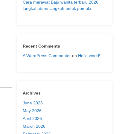
Cara merawat Baju wanita terbaru 2026
langkah demi langkah untuk pemula.
Recent Comments
A WordPress Commenter
on
Hello world!
Archives
June 2026
May 2026
April 2026
March 2026
February 2026