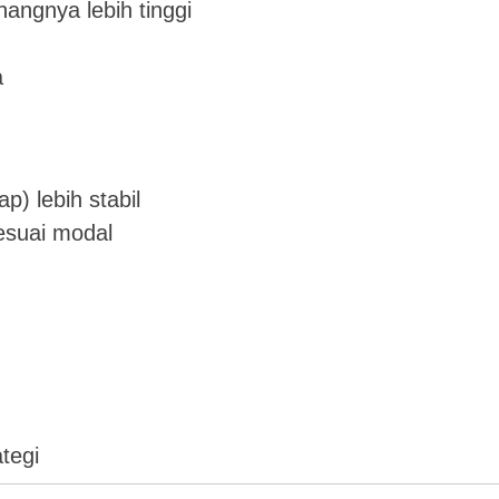
angnya lebih tinggi
a
p) lebih stabil
esuai modal
tegi