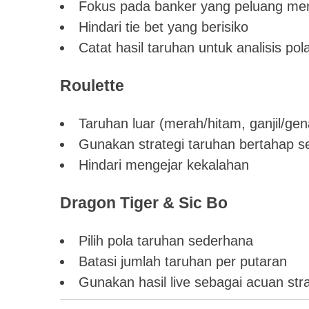
Fokus pada banker yang peluang men
Hindari tie bet yang berisiko
Catat hasil taruhan untuk analisis pol
Roulette
Taruhan luar (merah/hitam, ganjil/gena
Gunakan strategi taruhan bertahap s
Hindari mengejar kekalahan
Dragon Tiger & Sic Bo
Pilih pola taruhan sederhana
Batasi jumlah taruhan per putaran
Gunakan hasil live sebagai acuan stra