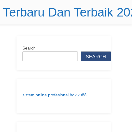
r Terbaru Dan Terbaik 2
Search
SEARCH
sistem online profesional hokiku88