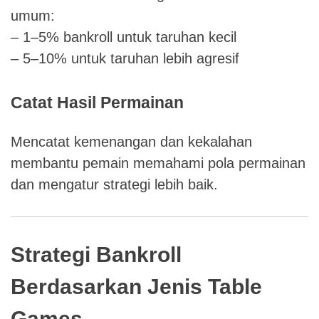
umum:
– 1–5% bankroll untuk taruhan kecil
– 5–10% untuk taruhan lebih agresif
Catat Hasil Permainan
Mencatat kemenangan dan kekalahan
membantu pemain memahami pola permainan
dan mengatur strategi lebih baik.
Strategi Bankroll
Berdasarkan Jenis Table
Games