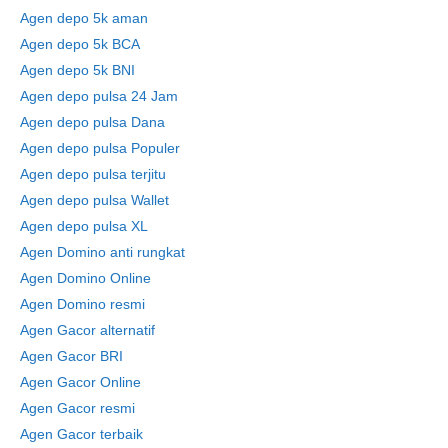
Agen depo 5k aman
Agen depo 5k BCA
Agen depo 5k BNI
Agen depo pulsa 24 Jam
Agen depo pulsa Dana
Agen depo pulsa Populer
Agen depo pulsa terjitu
Agen depo pulsa Wallet
Agen depo pulsa XL
Agen Domino anti rungkat
Agen Domino Online
Agen Domino resmi
Agen Gacor alternatif
Agen Gacor BRI
Agen Gacor Online
Agen Gacor resmi
Agen Gacor terbaik