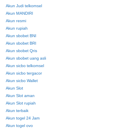
Akun Judi telkomsel
Akun MANDIRI
Akun resmi
Akun rupiah
Akun sbobet BNI
Akun sbobet BRI
Akun sbobet Qris
Akun sbobet uang asli
Akun sicbo telkomsel
Akun sicbo tergacor
Akun sicbo Wallet
Akun Slot
Akun Slot aman
Akun Slot rupiah
Akun terbaik
Akun togel 24 Jam
Akun togel ovo