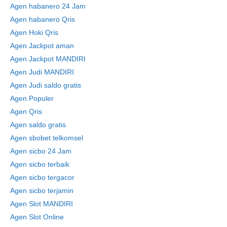
Agen habanero 24 Jam
Agen habanero Qris
Agen Hoki Qris
Agen Jackpot aman
Agen Jackpot MANDIRI
Agen Judi MANDIRI
Agen Judi saldo gratis
Agen Populer
Agen Qris
Agen saldo gratis
Agen sbobet telkomsel
Agen sicbo 24 Jam
Agen sicbo terbaik
Agen sicbo tergacor
Agen sicbo terjamin
Agen Slot MANDIRI
Agen Slot Online