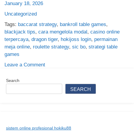
January 18, 2026
Uncategorized
Tags:
baccarat strategy
,
bankroll table games
,
blackjack tips
,
cara mengelola modal
,
casino online
terpercaya
,
dragon tiger
,
hokijoss login
,
permainan
meja online
,
roulette strategy
,
sic bo
,
strategi table
games
on
Leave a Comment
Hokijoss
Login:
Search
Bankroll
SEARCH
Table
Games
Tips
Mengelola
Modal
sistem online profesional hokiku88