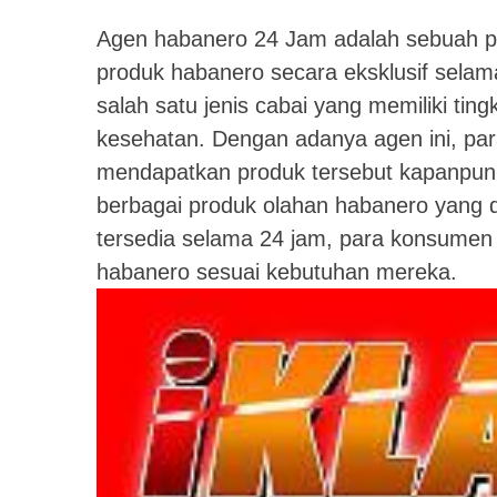
Agen habanero 24 Jam adalah sebuah pl
produk habanero secara eksklusif selam
salah satu jenis cabai yang memiliki ti
kesehatan. Dengan adanya agen ini, pa
mendapatkan produk tersebut kapanpun 
berbagai produk olahan habanero yang d
tersedia selama 24 jam, para konsumen
habanero sesuai kebutuhan mereka.