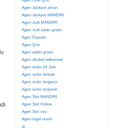
Agen Hoki Qris
Agen Jackpot aman
Agen Jackpot MANDIRI
Agen Judi MANDIRI
Agen Judi saldo gratis
Agen Populer
Agen Qris
lu
Agen saldo gratis
Agen sbobet telkomsel
Agen sicbo 24 Jam
Agen sicbo terbaik
Agen sicbo tergacor
Agen sicbo terjamin
Agen Slot MANDIRI
udi
Agen Slot Online
Agen Slot ovo
Agen togel resmi
ai