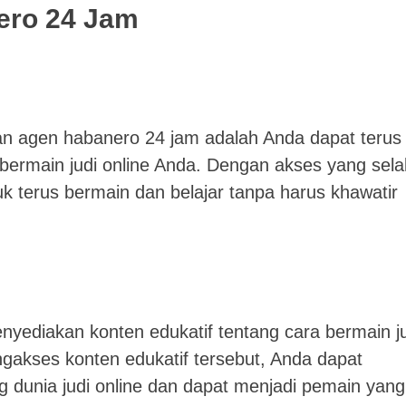
ero 24 Jam
n agen habanero 24 jam adalah Anda dapat terus
bermain judi online Anda. Dengan akses yang sela
k terus bermain dan belajar tanpa harus khawatir
yediakan konten edukatif tentang cara bermain j
gakses konten edukatif tersebut, Anda dapat
 dunia judi online dan dapat menjadi pemain yang