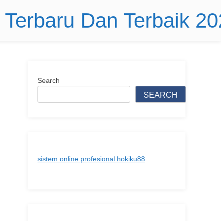
r Terbaru Dan Terbaik 2
Search
SEARCH
sistem online profesional hokiku88