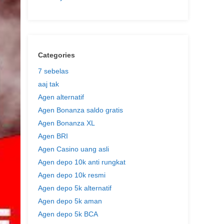
Categories
7 sebelas
aaj tak
Agen alternatif
Agen Bonanza saldo gratis
Agen Bonanza XL
Agen BRI
Agen Casino uang asli
Agen depo 10k anti rungkat
Agen depo 10k resmi
Agen depo 5k alternatif
Agen depo 5k aman
Agen depo 5k BCA