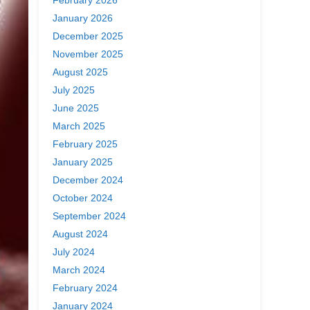
January 2026
December 2025
November 2025
August 2025
July 2025
June 2025
March 2025
February 2025
January 2025
December 2024
October 2024
September 2024
August 2024
July 2024
March 2024
February 2024
January 2024