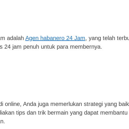
jam adalah
Agen habanero 24 Jam
, yang telah terbu
es 24 jam penuh untuk para membernya.
online, Anda juga memerlukan strategi yang baik
akan tips dan trik bermain yang dapat membantu
n.