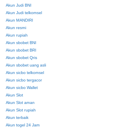
Akun Judi BNI
Akun Judi telkomsel
Akun MANDIRI
Akun resmi
Akun rupiah
Akun sbobet BNI
Akun sbobet BRI
Akun sbobet Qris
Akun sbobet uang asli
Akun sicbo telkomsel
Akun sicbo tergacor
Akun sicbo Wallet
Akun Slot
Akun Slot aman
Akun Slot rupiah
Akun terbaik
Akun togel 24 Jam