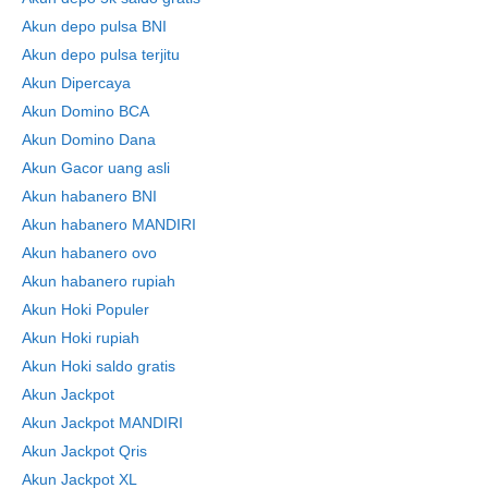
Akun depo pulsa BNI
Akun depo pulsa terjitu
Akun Dipercaya
Akun Domino BCA
Akun Domino Dana
Akun Gacor uang asli
Akun habanero BNI
Akun habanero MANDIRI
Akun habanero ovo
Akun habanero rupiah
Akun Hoki Populer
Akun Hoki rupiah
Akun Hoki saldo gratis
Akun Jackpot
Skip
Akun Jackpot MANDIRI
to
Akun Jackpot Qris
content
Akun Jackpot XL