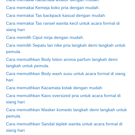
Cara memakai Kemeja koko pria dengan mudah.
Cara memakai Tas backpack kasual dengan mudah.
Cara memakai Tas ransel wanita kecil untuk acara formal di
siang hari
Cara memilih Ciput ninja dengan mudah.
Cara memilih Sepatu lari nike pria langkah demi langkah untuk
pemula.
Cara memutihkan Body lotion aroma parfum langkah demi
langkah untuk pemula.
Cara memutihkan Body wash susu untuk acara formal di siang
hari
Cara memutihkan Kacamata kotak dengan mudah.
Cara memutihkan Kaos oversized pria untuk acara formal di
siang hari
Cara memutihkan Masker komedo langkah demi langkah untuk
pemula.
Cara memutihkan Sandal teplek wanita untuk acara formal di
siang hari