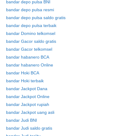
bandar depo pulsa BNI
bandar depo pulsa resmi
bandar depo pulsa saldo gratis
bandar depo pulsa terbaik
bandar Domino telkomsel
bandar Gacor saldo gratis
bandar Gacor telkomsel
bandar habanero BCA
bandar habanero Online
bandar Hoki BCA
bandar Hoki terbaik
bandar Jackpot Dana
bandar Jackpot Online
bandar Jackpot rupiah
bandar Jackpot uang asli
bandar Judi BNI
bandar Judi saldo gratis