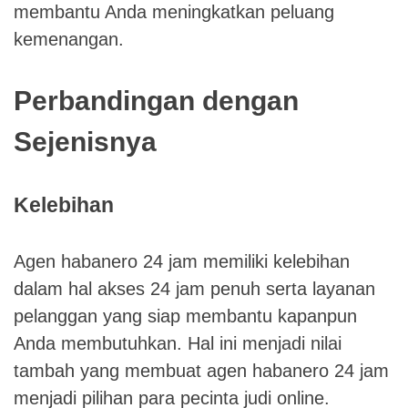
membantu Anda meningkatkan peluang
kemenangan.
Perbandingan dengan
Sejenisnya
Kelebihan
Agen habanero 24 jam memiliki kelebihan
dalam hal akses 24 jam penuh serta layanan
pelanggan yang siap membantu kapanpun
Anda membutuhkan. Hal ini menjadi nilai
tambah yang membuat agen habanero 24 jam
menjadi pilihan para pecinta judi online.