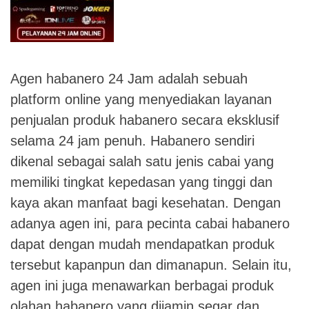
Agen habanero 24 Jam adalah sebuah
platform online yang menyediakan layanan
penjualan produk habanero secara eksklusif
selama 24 jam penuh. Habanero sendiri
dikenal sebagai salah satu jenis cabai yang
memiliki tingkat kepedasan yang tinggi dan
kaya akan manfaat bagi kesehatan. Dengan
adanya agen ini, para pecinta cabai habanero
dapat dengan mudah mendapatkan produk
tersebut kapanpun dan dimanapun. Selain itu,
agen ini juga menawarkan berbagai produk
olahan habanero yang dijamin segar dan