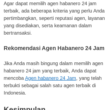
Agar dapat memilih agen habanero 24 jam
terbaik, ada beberapa kriteria yang perlu Anda
pertimbangkan, seperti reputasi agen, layanan
yang disediakan, serta keamanan dalam
bertransaksi.
Rekomendasi Agen Habanero 24 Jam
Jika Anda masih bingung dalam memilih agen
habanero 24 jam yang terbaik, Anda dapat
mencoba
Agen habanero 24 Jam
, yang telah
terbukti sebagai salah satu agen terbaik di
Indonesia.
Kesimpulan