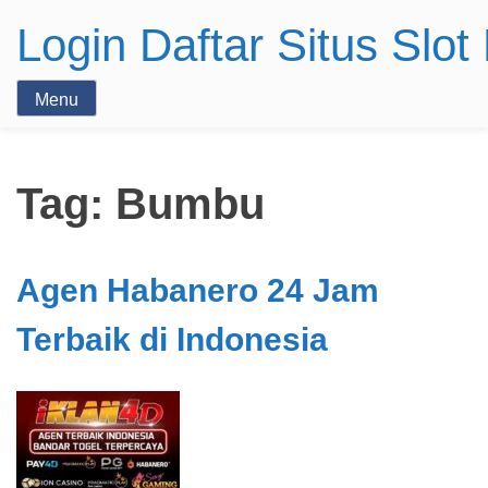
Login Daftar Situs Slo
Menu
Tag:
Bumbu
Agen Habanero 24 Jam
Terbaik di Indonesia