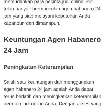
memudahkan para pecinta judi online, kini
telah banyak bermunculan agen habanero 24
jam yang siap melayani kebutuhan Anda
kapanpun dan dimanapun.
Keuntungan Agen Habanero
24 Jam
Peningkatan Keterampilan
Salah satu keuntungan dari menggunakan
agen habanero 24 jam adalah Anda dapat
terus berlatih dan meningkatkan keterampilan
bermain judi online Anda. Dengan akses yang