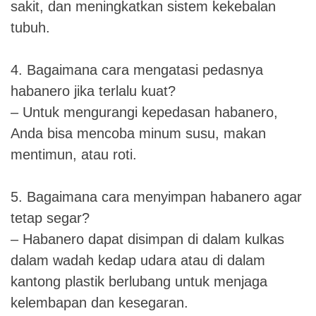
sakit, dan meningkatkan sistem kekebalan
tubuh.
4. Bagaimana cara mengatasi pedasnya
habanero jika terlalu kuat?
– Untuk mengurangi kepedasan habanero,
Anda bisa mencoba minum susu, makan
mentimun, atau roti.
5. Bagaimana cara menyimpan habanero agar
tetap segar?
– Habanero dapat disimpan di dalam kulkas
dalam wadah kedap udara atau di dalam
kantong plastik berlubang untuk menjaga
kelembapan dan kesegaran.