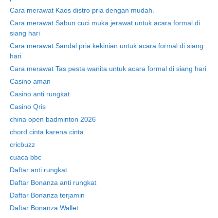
Cara merawat Kaos distro pria dengan mudah.
Cara merawat Sabun cuci muka jerawat untuk acara formal di
siang hari
Cara merawat Sandal pria kekinian untuk acara formal di siang
hari
Cara merawat Tas pesta wanita untuk acara formal di siang hari
Casino aman
Casino anti rungkat
Casino Qris
china open badminton 2026
chord cinta karena cinta
cricbuzz
cuaca bbc
Daftar anti rungkat
Daftar Bonanza anti rungkat
Daftar Bonanza terjamin
Daftar Bonanza Wallet