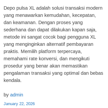
Depo pulsa XL adalah solusi transaksi modern
yang menawarkan kemudahan, kecepatan,
dan keamanan. Dengan proses yang
sederhana dan dapat dilakukan kapan saja,
metode ini sangat cocok bagi pengguna XL
yang menginginkan alternatif pembayaran
praktis. Memilih platform terpercaya,
memahami rate konversi, dan mengikuti
prosedur yang benar akan memastikan
pengalaman transaksi yang optimal dan bebas
kendala.
by
admin
January 22, 2026