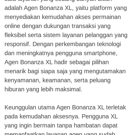
adalah Agen Bonanza XL, yaitu platform yang
menyediakan kemudahan akses permainan
online dengan dukungan transaksi yang
fleksibel serta sistem layanan pelanggan yang
responsif. Dengan perkembangan teknologi
dan meningkatnya pengguna smartphone,
Agen Bonanza XL hadir sebagai pilihan
menarik bagi siapa saja yang mengutamakan
kenyamanan, keamanan, serta peluang
hiburan yang lebih maksimal.
Keunggulan utama Agen Bonanza XL terletak
pada kemudahan aksesnya. Pengguna XL
yang ingin bermain tanpa hambatan dapat
memanfaatkan layanan agen yang sudah