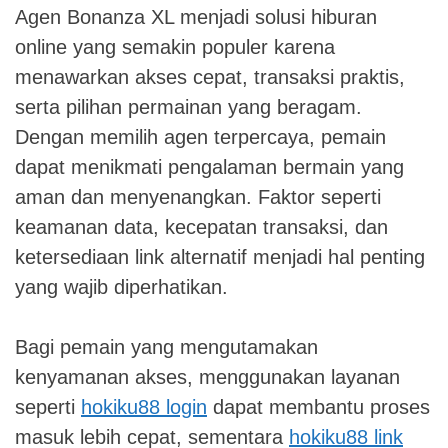
Agen Bonanza XL menjadi solusi hiburan
online yang semakin populer karena
menawarkan akses cepat, transaksi praktis,
serta pilihan permainan yang beragam.
Dengan memilih agen terpercaya, pemain
dapat menikmati pengalaman bermain yang
aman dan menyenangkan. Faktor seperti
keamanan data, kecepatan transaksi, dan
ketersediaan link alternatif menjadi hal penting
yang wajib diperhatikan.
Bagi pemain yang mengutamakan
kenyamanan akses, menggunakan layanan
seperti
hokiku88 login
dapat membantu proses
masuk lebih cepat, sementara
hokiku88 link