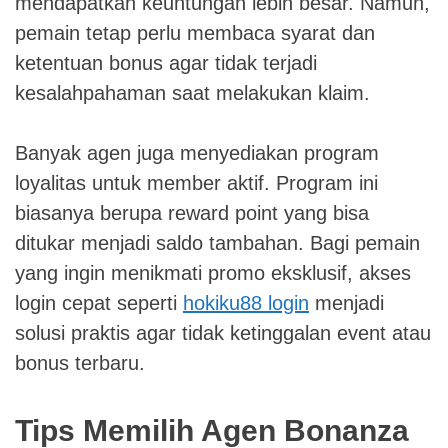
mendapatkan keuntungan lebih besar. Namun,
pemain tetap perlu membaca syarat dan
ketentuan bonus agar tidak terjadi
kesalahpahaman saat melakukan klaim.
Banyak agen juga menyediakan program
loyalitas untuk member aktif. Program ini
biasanya berupa reward point yang bisa
ditukar menjadi saldo tambahan. Bagi pemain
yang ingin menikmati promo eksklusif, akses
login cepat seperti
hokiku88 login
menjadi
solusi praktis agar tidak ketinggalan event atau
bonus terbaru.
Tips Memilih Agen Bonanza