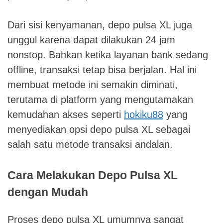
Dari sisi kenyamanan, depo pulsa XL juga
unggul karena dapat dilakukan 24 jam
nonstop. Bahkan ketika layanan bank sedang
offline, transaksi tetap bisa berjalan. Hal ini
membuat metode ini semakin diminati,
terutama di platform yang mengutamakan
kemudahan akses seperti
hokiku88
yang
menyediakan opsi depo pulsa XL sebagai
salah satu metode transaksi andalan.
Cara Melakukan Depo Pulsa XL
dengan Mudah
Proses depo pulsa XL umumnya sangat