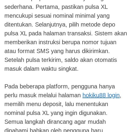
sederhana. Pertama, pastikan pulsa XL
mencukupi sesuai nominal minimal yang
ditentukan. Selanjutnya, pilih metode depo
pulsa XL pada halaman transaksi. Sistem akan
memberikan instruksi berupa nomor tujuan
atau format SMS yang harus dikirimkan.
Setelah pulsa terkirim, saldo akan otomatis
masuk dalam waktu singkat.
Pada beberapa platform, pengguna hanya
perlu masuk melalui halaman
hokiku88 login
,
memilih menu deposit, lalu menentukan
nominal pulsa XL yang ingin digunakan.
Semua langkah dirancang agar mudah
dipahami bahkan oleh pengguna baru.