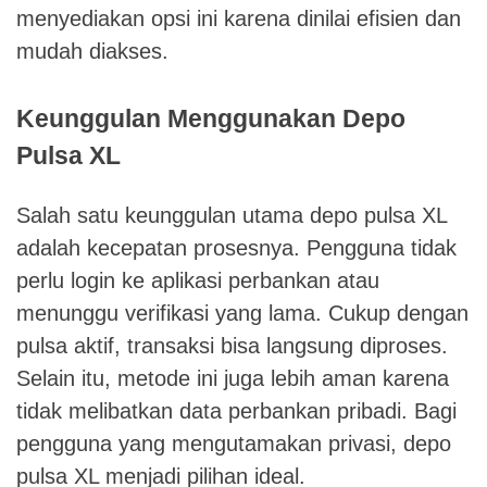
menyediakan opsi ini karena dinilai efisien dan
mudah diakses.
Keunggulan Menggunakan Depo
Pulsa XL
Salah satu keunggulan utama depo pulsa XL
adalah kecepatan prosesnya. Pengguna tidak
perlu login ke aplikasi perbankan atau
menunggu verifikasi yang lama. Cukup dengan
pulsa aktif, transaksi bisa langsung diproses.
Selain itu, metode ini juga lebih aman karena
tidak melibatkan data perbankan pribadi. Bagi
pengguna yang mengutamakan privasi, depo
pulsa XL menjadi pilihan ideal.