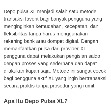
Depo pulsa XL menjadi salah satu metode
transaksi favorit bagi banyak pengguna yang
menginginkan kemudahan, kecepatan, dan
fleksibilitas tanpa harus menggunakan
rekening bank atau dompet digital. Dengan
memanfaatkan pulsa dari provider XL,
pengguna dapat melakukan pengisian saldo
dengan proses yang sederhana dan dapat
dilakukan kapan saja. Metode ini sangat cocok
bagi pengguna aktif XL yang ingin bertransaksi
secara praktis tanpa prosedur yang rumit.
Apa Itu Depo Pulsa XL?