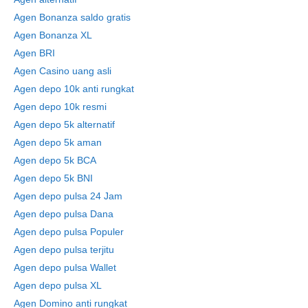
Agen Bonanza saldo gratis
Agen Bonanza XL
Agen BRI
Agen Casino uang asli
Agen depo 10k anti rungkat
Agen depo 10k resmi
Agen depo 5k alternatif
Agen depo 5k aman
Agen depo 5k BCA
Agen depo 5k BNI
Agen depo pulsa 24 Jam
Agen depo pulsa Dana
Agen depo pulsa Populer
Agen depo pulsa terjitu
Agen depo pulsa Wallet
Agen depo pulsa XL
Agen Domino anti rungkat