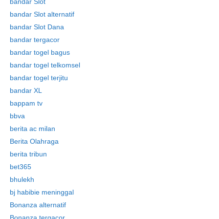
bandar Slot
bandar Slot alternatif
bandar Slot Dana
bandar tergacor
bandar togel bagus
bandar togel telkomsel
bandar togel terjitu
bandar XL
bappam tv
bbva
berita ac milan
Berita Olahraga
berita tribun
bet365
bhulekh
bj habibie meninggal
Bonanza alternatif
Bonanza tergacor