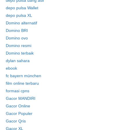
depo pulsa uang asli
depo pulsa Wallet
depo pulsa XL
Domino alternatif
Domino BRI
Domino ovo
Domino resmi
Domino terbaik
dylan sahara
ebook
fc bayern münchen
film online terbaru
formasi cpns
Gacor MANDIRI
Gacor Online
Gacor Populer
Gacor Qris
Gacor XL