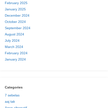
February 2025
January 2025
December 2024
October 2024
September 2024
August 2024
July 2024
March 2024
February 2024
January 2024
Categories
7 sebelas
aaj tak
Agen alternatif