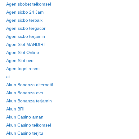
Agen sbobet telkomsel
Agen sicbo 24 Jam
Agen sicbo terbaik
Agen sicbo tergacor
Agen sicbo terjamin
Agen Slot MANDIRI
Agen Slot Online
Agen Slot ovo
Agen togel resmi
ai
Akun Bonanza alternatif
Akun Bonanza ovo
Akun Bonanza terjamin
Akun BRI
Akun Casino aman
Akun Casino telkomsel
Akun Casino terjitu