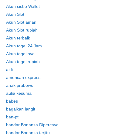
Akun sicbo Wallet
Akun Slot
Akun Slot aman
Akun Slot rupiah
Akun terbaik
Akun togel 24 Jam
Akun togel ovo
Akun togel rupiah
aldi
american express
anak prabowo
aulia kesuma
babes
bagaikan langit
ban-pt
bandar Bonanza Dipercaya
bandar Bonanza terjitu