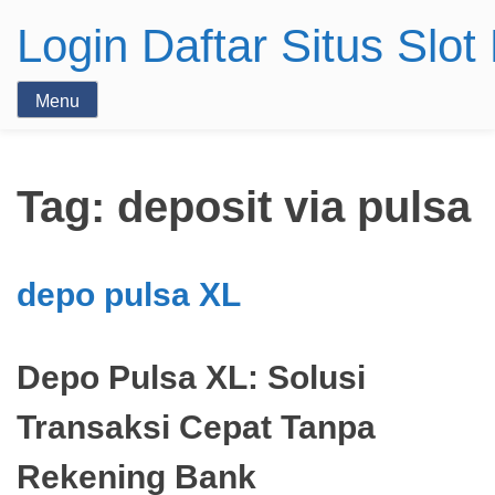
Login Daftar Situs Slo
Menu
Tag:
deposit via pulsa
depo pulsa XL
Depo Pulsa XL: Solusi
Transaksi Cepat Tanpa
Rekening Bank