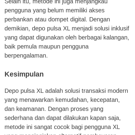
Selain itu, metode ini juga menjangkau
pengguna yang belum memiliki akses
perbankan atau dompet digital. Dengan
demikian, depo pulsa XL menjadi solusi inklusif
yang dapat digunakan oleh berbagai kalangan,
baik pemula maupun pengguna
berpengalaman.
Kesimpulan
Depo pulsa XL adalah solusi transaksi modern
yang menawarkan kemudahan, kecepatan,
dan keamanan. Dengan proses yang
sederhana dan dapat dilakukan kapan saja,
metode ini sangat cocok bagi pengguna XL