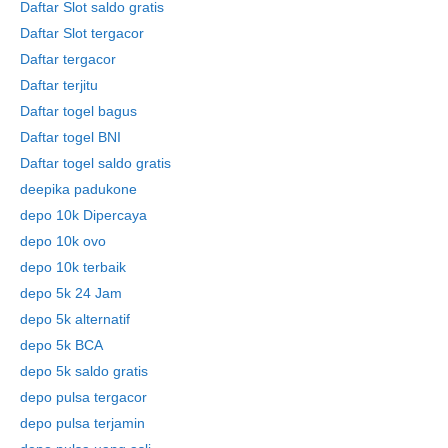
Daftar Slot saldo gratis
Daftar Slot tergacor
Daftar tergacor
Daftar terjitu
Daftar togel bagus
Daftar togel BNI
Daftar togel saldo gratis
deepika padukone
depo 10k Dipercaya
depo 10k ovo
depo 10k terbaik
depo 5k 24 Jam
depo 5k alternatif
depo 5k BCA
depo 5k saldo gratis
depo pulsa tergacor
depo pulsa terjamin