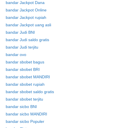
bandar Jackpot Dana
bandar Jackpot Online
bandar Jackpot rupiah
bandar Jackpot uang asli
bandar Judi BNI
bandar Judi saldo gratis
bandar Judi terjitu
bandar ovo
bandar sbobet bagus
bandar sbobet BRI
bandar sbobet MANDIRI
bandar sbobet rupiah
bandar sbobet saldo gratis
bandar sbobet terjitu
bandar sicbo BNI
bandar sicbo MANDIRI
bandar sicbo Populer