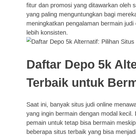
fitur dan promosi yang ditawarkan oleh se
yang paling menguntungkan bagi mereka
meningkatkan pengalaman bermain judi
lebih konsisten.
Daftar Depo 5k Alte
Terbaik untuk Ber
Saat ini, banyak situs judi online menaw
yang ingin bermain dengan modal kecil.
pemain untuk tetap bisa bermain meskipu
beberapa situs terbaik yang bisa menjadi