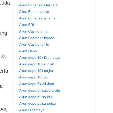
epada
Akun Bonanza alternatif
Akun Bonanza ovo
Akun Bonanza terjamin
Akun BRI
Akun Casino aman
yang
Akun Casino telkomsel
Akun Casino terjitu
Akun Dana
tuk
Akun depo 10k Dipercaya
Akun depo 10k rupiah
erta
Akun depo 10k terjitu
Akun depo 10k XL
Akun depo 5k 24 Jam
na
Akun depo 5k saldo gratis
Akun depo pulsa BNI
Akun depo pulsa terjitu
bagi
Akun Dipercaya