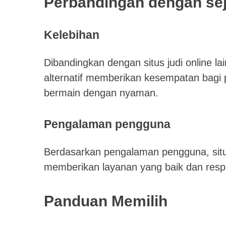
Perbandingan dengan se
Kelebihan
Dibandingkan dengan situs judi online l
alternatif memberikan kesempatan bagi 
bermain dengan nyaman.
Pengalaman pengguna
Berdasarkan pengalaman pengguna, situ
memberikan layanan yang baik dan resp
Panduan Memilih