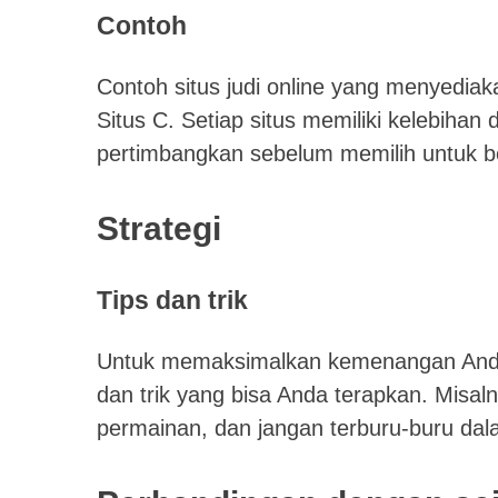
Contoh
Contoh situs judi online yang menyediakan
Situs C. Setiap situs memiliki kelebiha
pertimbangkan sebelum memilih untuk b
Strategi
Tips dan trik
Untuk memaksimalkan kemenangan Anda 
dan trik yang bisa Anda terapkan. Misal
permainan, dan jangan terburu-buru da