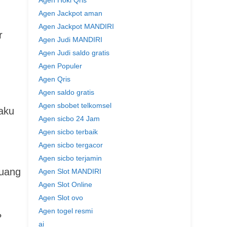
Agen Hoki Qris
Agen Jackpot aman
Agen Jackpot MANDIRI
r
Agen Judi MANDIRI
Agen Judi saldo gratis
Agen Populer
Agen Qris
Agen saldo gratis
Agen sbobet telkomsel
aku
Agen sicbo 24 Jam
Agen sicbo terbaik
Agen sicbo tergacor
Agen sicbo terjamin
 uang
Agen Slot MANDIRI
Agen Slot Online
Agen Slot ovo
Agen togel resmi
?
ai