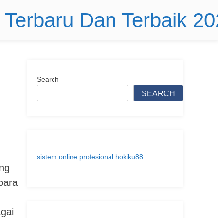
r Terbaru Dan Terbaik 2
Search
SEARCH
sistem online profesional hokiku88
ang
para
gai