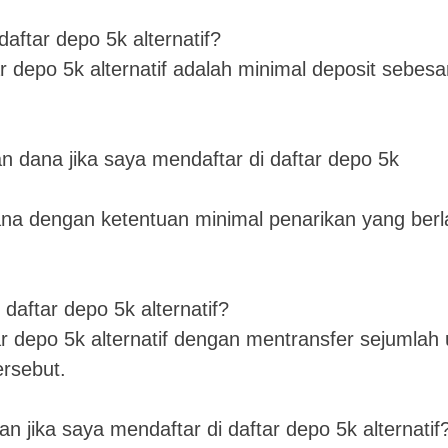
aftar depo 5k alternatif?
r depo 5k alternatif adalah minimal deposit sebesa
n dana jika saya mendaftar di daftar depo 5k
ana dengan ketentuan minimal penarikan yang berl
daftar depo 5k alternatif?
r depo 5k alternatif dengan mentransfer sejumlah
ersebut.
 jika saya mendaftar di daftar depo 5k alternatif