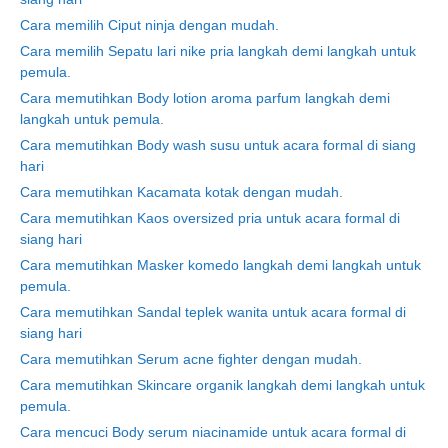
Cara memilih Ciput ninja dengan mudah.
Cara memilih Sepatu lari nike pria langkah demi langkah untuk
pemula.
Cara memutihkan Body lotion aroma parfum langkah demi
langkah untuk pemula.
Cara memutihkan Body wash susu untuk acara formal di siang
hari
Cara memutihkan Kacamata kotak dengan mudah.
Cara memutihkan Kaos oversized pria untuk acara formal di
siang hari
Cara memutihkan Masker komedo langkah demi langkah untuk
pemula.
Cara memutihkan Sandal teplek wanita untuk acara formal di
siang hari
Cara memutihkan Serum acne fighter dengan mudah.
Cara memutihkan Skincare organik langkah demi langkah untuk
pemula.
Cara mencuci Body serum niacinamide untuk acara formal di