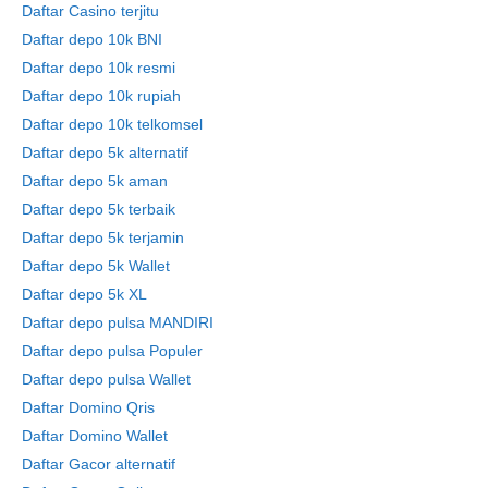
Daftar Casino terjitu
Daftar depo 10k BNI
Daftar depo 10k resmi
Daftar depo 10k rupiah
Daftar depo 10k telkomsel
Daftar depo 5k alternatif
Daftar depo 5k aman
Daftar depo 5k terbaik
Daftar depo 5k terjamin
Daftar depo 5k Wallet
Daftar depo 5k XL
Daftar depo pulsa MANDIRI
Daftar depo pulsa Populer
Daftar depo pulsa Wallet
Daftar Domino Qris
Daftar Domino Wallet
Daftar Gacor alternatif