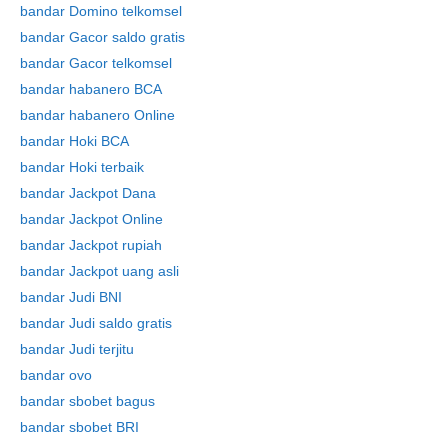
bandar Domino telkomsel
bandar Gacor saldo gratis
bandar Gacor telkomsel
bandar habanero BCA
bandar habanero Online
bandar Hoki BCA
bandar Hoki terbaik
bandar Jackpot Dana
bandar Jackpot Online
bandar Jackpot rupiah
bandar Jackpot uang asli
bandar Judi BNI
bandar Judi saldo gratis
bandar Judi terjitu
bandar ovo
bandar sbobet bagus
bandar sbobet BRI