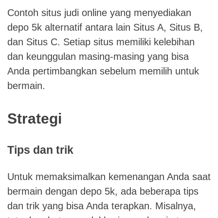
Contoh situs judi online yang menyediakan
depo 5k alternatif antara lain Situs A, Situs B,
dan Situs C. Setiap situs memiliki kelebihan
dan keunggulan masing-masing yang bisa
Anda pertimbangkan sebelum memilih untuk
bermain.
Strategi
Tips dan trik
Untuk memaksimalkan kemenangan Anda saat
bermain dengan depo 5k, ada beberapa tips
dan trik yang bisa Anda terapkan. Misalnya,