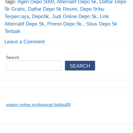
Tags:
Agen Depo 5000
,
Alternatif Depo 5k
,
Daftar Depo
5k Gratis
,
Daftar Depo 5k Resmi
,
Depo 5ribu
Terpercaya
,
Depo5k
,
Judi Online Depo 5k
,
Link
Alternatif Depo 5k
,
Promo Depo 5k.
,
Situs Depo 5k
Terbaik
on
Leave a Comment
Daftar
Depo
Search
5k
SEARCH
Alternatif:
Pilihan
Situs
Terbaik
untuk
sistem online profesional hokiku88
Bermain