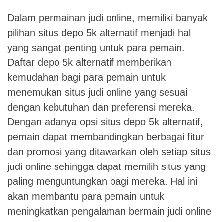
Dalam permainan judi online, memiliki banyak
pilihan situs depo 5k alternatif menjadi hal
yang sangat penting untuk para pemain.
Daftar depo 5k alternatif memberikan
kemudahan bagi para pemain untuk
menemukan situs judi online yang sesuai
dengan kebutuhan dan preferensi mereka.
Dengan adanya opsi situs depo 5k alternatif,
pemain dapat membandingkan berbagai fitur
dan promosi yang ditawarkan oleh setiap situs
judi online sehingga dapat memilih situs yang
paling menguntungkan bagi mereka. Hal ini
akan membantu para pemain untuk
meningkatkan pengalaman bermain judi online