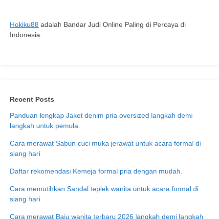
Hokiku88
adalah Bandar Judi Online Paling di Percaya di
Indonesia.
Recent Posts
Panduan lengkap Jaket denim pria oversized langkah demi
langkah untuk pemula.
Cara merawat Sabun cuci muka jerawat untuk acara formal di
siang hari
Daftar rekomendasi Kemeja formal pria dengan mudah.
Cara memutihkan Sandal teplek wanita untuk acara formal di
siang hari
Cara merawat Baju wanita terbaru 2026 langkah demi langkah