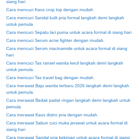
siang hari
Cara mencuci Kaos crop top dengan mudah.
Cara mencuci Sandal kulit pria formal langkah demi langkah
untuk pemula.
Cara mencuci Sepatu lari puma untuk acara formal di siang hari
Cara mencuci Serum acne fighter dengan mudah.
Cara mencuci Serum niacinamide untuk acara formal di siang
hari
Cara mencuci Tas ransel wanita kecil langkah demi langkah
untuk pemula.
Cara mencuci Tas travel bag dengan mudah.
Cara merawat Baju wanita terbaru 2026 langkah demi langkah
untuk pemula.
Cara merawat Bedak padat ringan langkah demi langkah untuk
pemula.
Cara merawat Kaos distro pria dengan mudah.
Cara merawat Sabun cuci muka jerawat untuk acara formal di
siang hari
Cara merawat Sandal pria kekinian untuk acara formal di siang