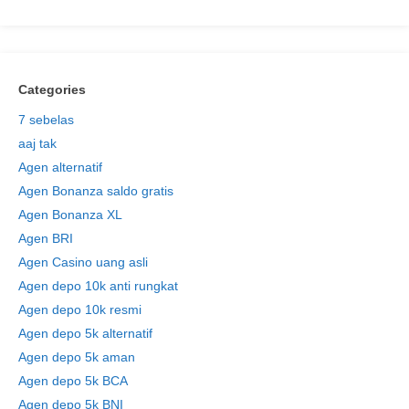
Categories
7 sebelas
aaj tak
Agen alternatif
Agen Bonanza saldo gratis
Agen Bonanza XL
Agen BRI
Agen Casino uang asli
Agen depo 10k anti rungkat
Agen depo 10k resmi
Agen depo 5k alternatif
Agen depo 5k aman
Agen depo 5k BCA
Agen depo 5k BNI