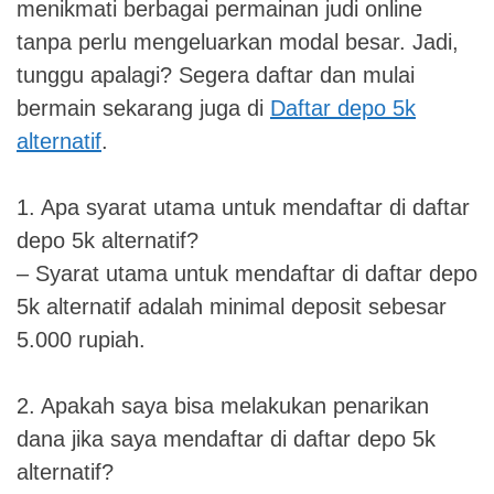
menikmati berbagai permainan judi online
tanpa perlu mengeluarkan modal besar. Jadi,
tunggu apalagi? Segera daftar dan mulai
bermain sekarang juga di
Daftar depo 5k
alternatif
.
1. Apa syarat utama untuk mendaftar di daftar
depo 5k alternatif?
– Syarat utama untuk mendaftar di daftar depo
5k alternatif adalah minimal deposit sebesar
5.000 rupiah.
2. Apakah saya bisa melakukan penarikan
dana jika saya mendaftar di daftar depo 5k
alternatif?