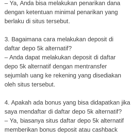
– Ya, Anda bisa melakukan penarikan dana
dengan ketentuan minimal penarikan yang
berlaku di situs tersebut.
3. Bagaimana cara melakukan deposit di
daftar depo 5k alternatif?
– Anda dapat melakukan deposit di daftar
depo 5k alternatif dengan mentransfer
sejumlah uang ke rekening yang disediakan
oleh situs tersebut.
4. Apakah ada bonus yang bisa didapatkan jika
saya mendaftar di daftar depo 5k alternatif?
– Ya, biasanya situs daftar depo 5k alternatif
memberikan bonus deposit atau cashback