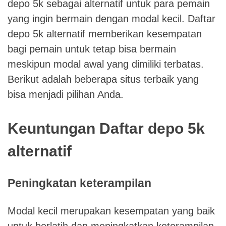
depo 5k sebagai alternatif untuk para pemain
yang ingin bermain dengan modal kecil. Daftar
depo 5k alternatif memberikan kesempatan
bagi pemain untuk tetap bisa bermain
meskipun modal awal yang dimiliki terbatas.
Berikut adalah beberapa situs terbaik yang
bisa menjadi pilihan Anda.
Keuntungan Daftar depo 5k
alternatif
Peningkatan keterampilan
Modal kecil merupakan kesempatan yang baik