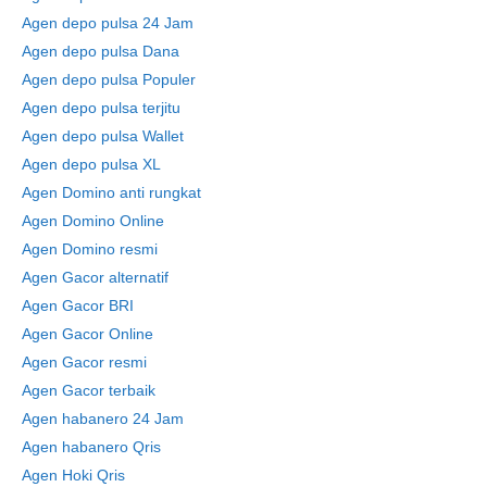
Agen depo pulsa 24 Jam
Agen depo pulsa Dana
Agen depo pulsa Populer
Agen depo pulsa terjitu
Agen depo pulsa Wallet
Agen depo pulsa XL
Agen Domino anti rungkat
Agen Domino Online
Agen Domino resmi
Agen Gacor alternatif
Agen Gacor BRI
Agen Gacor Online
Agen Gacor resmi
Agen Gacor terbaik
Agen habanero 24 Jam
Agen habanero Qris
Agen Hoki Qris