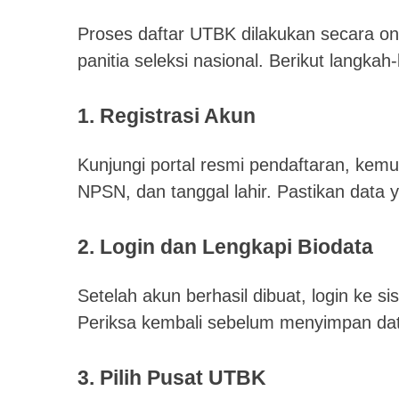
Proses daftar UTBK dilakukan secara onli
panitia seleksi nasional. Berikut langka
1. Registrasi Akun
Kunjungi portal resmi pendaftaran, kem
NPSN, dan tanggal lahir. Pastikan data
2. Login dan Lengkapi Biodata
Setelah akun berhasil dibuat, login ke s
Periksa kembali sebelum menyimpan dat
3. Pilih Pusat UTBK