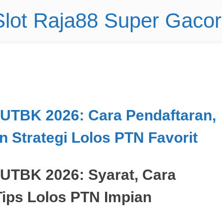
 Slot Raja88 Super Gaco
UTBK 2026: Cara Pendaftaran,
n Strategi Lolos PTN Favorit
UTBK 2026: Syarat, Cara
Tips Lolos PTN Impian