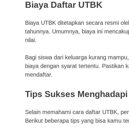
Biaya Daftar UTBK
Biaya UTBK ditetapkan secara resmi oleh
tahunnya. Umumnya, biaya ini mencakup
nilai.
Bagi siswa dari keluarga kurang mampu
biaya dengan syarat tertentu. Pastika
mendaftar.
Tips Sukses Menghadap
Selain memahami cara daftar UTBK, pers
Berikut beberapa tips yang bisa kamu te