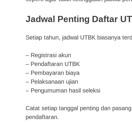
Jadwal Penting Daftar U
Setiap tahun, jadwal UTBK biasanya terd
– Registrasi akun
– Pendaftaran UTBK
– Pembayaran biaya
– Pelaksanaan ujian
– Pengumuman hasil seleksi
Catat setiap tanggal penting dan pasan
pendaftaran.