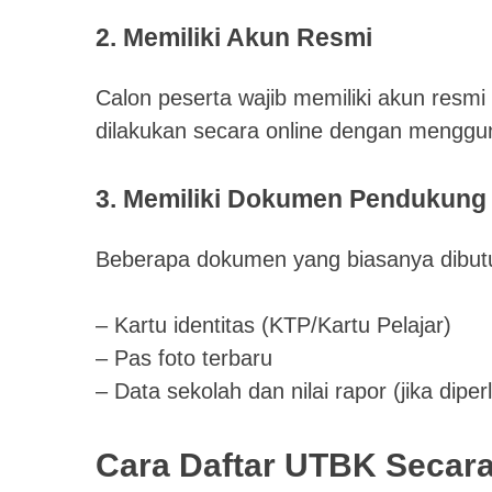
2. Memiliki Akun Resmi
Calon peserta wajib memiliki akun resmi
dilakukan secara online dengan menggu
3. Memiliki Dokumen Pendukung
Beberapa dokumen yang biasanya dibutu
– Kartu identitas (KTP/Kartu Pelajar)
– Pas foto terbaru
– Data sekolah dan nilai rapor (jika diper
Cara Daftar UTBK Secara