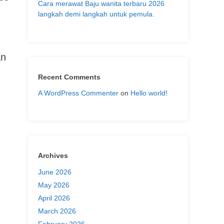
Cara merawat Baju wanita terbaru 2026
langkah demi langkah untuk pemula.
an
Recent Comments
A WordPress Commenter
on
Hello world!
:
Archives
June 2026
May 2026
April 2026
March 2026
February 2026