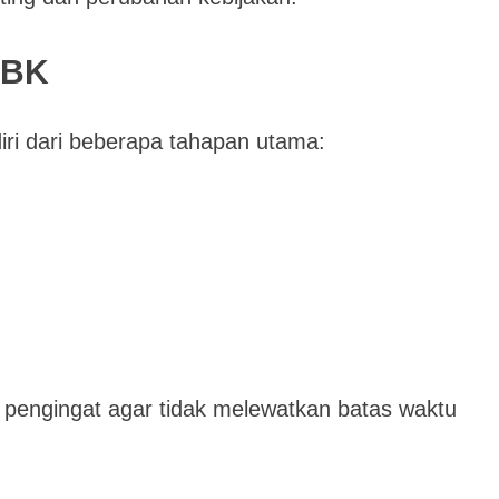
TBK
iri dari beberapa tahapan utama:
g pengingat agar tidak melewatkan batas waktu