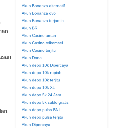
Akun Bonanza alternatif
Akun Bonanza ovo
Akun Bonanza terjamin
p
Akun BRI
han
Akun Casino aman
Akun Casino telkomsel
Akun Casino terjitu
basan
Akun Dana
Akun depo 10k Dipercaya
Akun depo 10k rupiah
Akun depo 10k terjitu
Akun depo 10k XL
Akun depo 5k 24 Jam
Akun depo 5k saldo gratis
Akun depo pulsa BNI
lan.
Akun depo pulsa terjitu
Akun Dipercaya