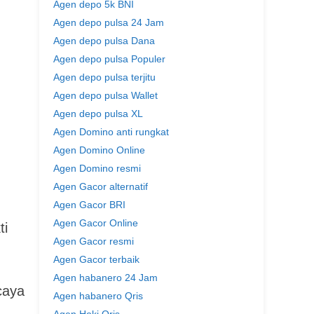
Agen depo 5k BNI
Agen depo pulsa 24 Jam
Agen depo pulsa Dana
Agen depo pulsa Populer
Agen depo pulsa terjitu
Agen depo pulsa Wallet
Agen depo pulsa XL
Agen Domino anti rungkat
Agen Domino Online
Agen Domino resmi
Agen Gacor alternatif
Agen Gacor BRI
Agen Gacor Online
ti
Agen Gacor resmi
Agen Gacor terbaik
Agen habanero 24 Jam
caya
Agen habanero Qris